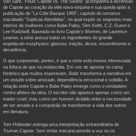
Van Sant, "Feud: Capote vs. The Swans" acompanha a ascensão
de Capote ao coração da elite nova-iorquina e sua queda após a
publicação de "La Côte Basque 1965", capítulo do romance
inacabado "Súplicas Atendidas", no qual expôs os segredos mais
íntimos de mulheres como Babe Paley, Slim Keith, C.Z. Guest e
Lee Radziwill. Baseada no livro Capote's Women, de Laurence
Leamer, a série possui todos os ingredientes do grande
espetáculo murphyano: glamour, traição, álcool, ressentimento e
decadência.
O que surpreende, porém, é que a série está menos interessada 
na fofoca do que na melancolia. Em vez de apostar no camp 
histérico que muitos esperavam, Baitz transforma a narrativa em 
um estudo sobre amizade, dependência emocional e solidão. A 
relação entre Capote e Babe Paley emerge como o verdadeiro 
centro afetivo da obra. O escritor não aparece apenas como um 
traidor cruel, mas como um homem dividido entre a necessidade 
de ser amado e a compulsão de transformar a vida dos outros 
em literatura. 
Tom Hollander entrega uma interpretação extraordinária de 
Truman Capote. Sem imitar mecanicamente a voz ou os 