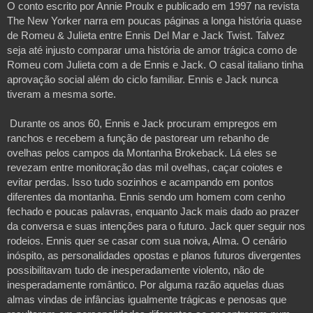
O conto escrito por Annie Proulx e publicado em 1997 na revista 
The New Yorker narra em poucas páginas a longa história quase 
de Romeu & Julieta entre Ennis Del Mar e Jack Twist. Talvez 
seja até injusto comparar uma história de amor trágica como de 
Romeu com Julieta com a de Ennis e Jack. O casal italiano tinha 
aprovação social além do ciclo familiar. Ennis e Jack nunca 
tiveram a mesma sorte.  

 Durante os anos 60, Ennis e Jack procuram empregos em 
ranchos e recebem a função de pastorear um rebanho de 
ovelhas pelos campos da Montanha Brokeback. Lá eles se 
revezam entre monitoração das mil ovelhas, caçar coiotes e 
evitar perdas. Isso tudo sozinhos e acampando em pontos 
diferentes da montanha. Ennis sendo um homem com cenho 
fechado e poucas palavras, enquanto Jack mais dado ao prazer 
da conversa e suas intenções para o futuro. Jack quer seguir nos 
rodeios. Ennis quer se casar com sua noiva, Alma. O cenário 
inóspito, as personalidades opostas e planos futuros divergentes 
possibilitavam tudo de inesperadamente violento, não de 
inesperadamente romântico. Por alguma razão aquelas duas 
almas vindas de infâncias igualmente trágicas e penosas que 