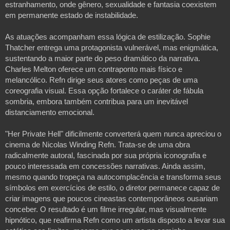
estranhamento, onde gênero, sexualidade e fantasia coexistem 
em permanente estado de instabilidade. 
As atuações acompanham essa lógica de estilização. Sophie 
Thatcher entrega uma protagonista vulnerável, mas enigmática, 
sustentando a maior parte do peso dramático da narrativa. 
Charles Melton oferece um contraponto mais físico e 
melancólico. Refn dirige seus atores como peças de uma 
coreografia visual. Essa opção fortalece o caráter de fábula 
sombria, embora também contribua para um inevitável 
distanciamento emocional.
"Her Private Hell" dificilmente converterá quem nunca apreciou o 
cinema de Nicolas Winding Refn. Trata-se de uma obra 
radicalmente autoral, fascinada por sua própria iconografia e 
pouco interessada em concessões narrativas. Ainda assim, 
mesmo quando tropeça na autocomplacência e transforma seus 
símbolos em exercícios de estilo, o diretor permanece capaz de 
criar imagens que poucos cineastas contemporâneos ousariam 
conceber. O resultado é um filme irregular, mas visualmente 
hipnótico, que reafirma Refn como um artista disposto a levar sua 