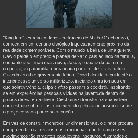
"Kingdom", estreia em longa-metragem de Michał Ciechomski, 
começa em um cenário distópico inquietantemente próximo da 
realidade contemporânea. Com o mundo à beira de uma guerra, 
Dawid perde o emprego e planeja deixar o país ao lado da família, 
enquanto seu irmão mais novo, Jakub, é seduzido por uma 
organização paramilitar comandada por um líder carismático. 
Quando Jakub é gravemente ferido, Dawid decide segui-lo até o 
interior desse universo militarizado, iniciando uma jornada em 
que sobrevivência, culpa e afeto passam a coexistir. Inspirando-
se em experiências pessoais vividas na juventude dentro de 
grupos de extrema direita, Ciechomski transforma sua estreia 
num estudo sobre o fascínio exercido pelo autoritarismo e sobre 
o preço cobrado por essa sedução.
Em vez de construir monstros unidimensionais, o diretor procura 
compreender os mecanismos emocionais que tornam esses 
movimentos tão atraentes para jovens inseguros, frustrados e 