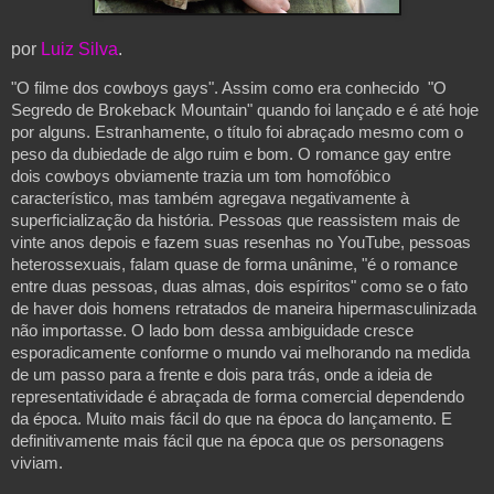
por
Luiz Silva
.
"O filme dos cowboys gays". Assim como era conhecido  "O 
Segredo de Brokeback Mountain" quando foi lançado e é até hoje 
por alguns. Estranhamente, o título foi abraçado mesmo com o 
peso da dubiedade de algo ruim e bom. O romance gay entre 
dois cowboys obviamente trazia um tom homofóbico 
característico, mas também agregava negativamente à 
superficialização da história. Pessoas que reassistem mais de 
vinte anos depois e fazem suas resenhas no YouTube, pessoas 
heterossexuais, falam quase de forma unânime, "é o romance 
entre duas pessoas, duas almas, dois espíritos" como se o fato 
de haver dois homens retratados de maneira hipermasculinizada 
não importasse. O lado bom dessa ambiguidade cresce 
esporadicamente conforme o mundo vai melhorando na medida 
de um passo para a frente e dois para trás, onde a ideia de 
representatividade é abraçada de forma comercial dependendo 
da época. Muito mais fácil do que na época do lançamento. E 
definitivamente mais fácil que na época que os personagens 
viviam.  