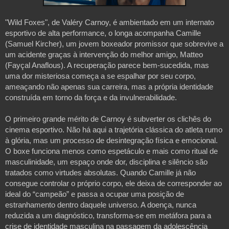
"Wild Foxes", de Valéry Carnoy, é ambientado em um internato 
esportivo de alta performance, o longa acompanha Camille 
(Samuel Kircher), um jovem boxeador promissor que sobrevive a 
um acidente graças à intervenção do melhor amigo, Matteo 
(Fayçal Anaflous). A recuperação parece bem-sucedida, mas 
uma dor misteriosa começa a se espalhar por seu corpo, 
ameaçando não apenas sua carreira, mas a própria identidade 
construída em torno da força e da invulnerabilidade. 
O primeiro grande mérito de Carnoy é subverter os clichês do 
cinema esportivo. Não há aqui a trajetória clássica do atleta rumo 
à glória, mas um processo de desintegração física e emocional. 
O boxe funciona menos como espetáculo e mais como ritual de 
masculinidade, um espaço onde dor, disciplina e silêncio são 
tratados como virtudes absolutas. Quando Camille já não 
consegue controlar o próprio corpo, ele deixa de corresponder ao 
ideal do “campeão” e passa a ocupar uma posição de 
estranhamento dentro daquele universo. A doença, nunca 
reduzida a um diagnóstico, transforma-se em metáfora para a 
crise de identidade masculina na passagem da adolescência 