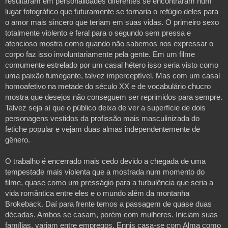
resultaram em personalidades diferentes se encontraram num 
lugar fotográfico que futuramente se tornaria o refúgio deles para 
o amor mais sincero que teriam em suas vidas. O primeiro sexo 
totalmente violento e feral para o segundo sem pressa e 
atencioso mostra como quando não sabemos nos expressar o 
corpo faz isso involuntariamente pela gente. Em um filme 
comumente estrelado por um casal hétero isso seria visto como 
uma paixão fumegante, talvez imperceptível. Mas com um casal 
homoafetivo na metade do século XX e de vocabulário chucro 
mostra que desejos não conseguem ser reprimidos para sempre. 
Talvez seja aí que o público deixa de ver a superfície de dois 
personagens vestidos da profissão mais masculinizada do 
fetiche popular e vejam duas almas independentemente de 
gênero. 

O trabalho é encerrado mais cedo devido a chegada de uma 
tempestade mais violenta que a mostrada num momento do 
filme, quase como um presságio para a turbulência que seria a 
vida romântica entre eles e o mundo além da montanha 
Brokeback. Daí para frente temos a passagem de quase duas 
décadas. Ambos se casam, porém com mulheres. Iniciam suas 
famílias, variam entre empregos. Ennis casa-se com Alma como 