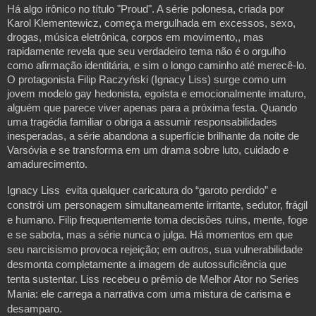
Há algo irônico no título "Proud". A série polonesa, criada por 
Karol Klementewicz, começa mergulhada em excessos, sexo, 
drogas, música eletrônica, corpos em movimento,, mas 
rapidamente revela que seu verdadeiro tema não é o orgulho 
como afirmação identitária, e sim o longo caminho até merecê-lo. 
O protagonista Filip Raczyński (Ignacy Liss) surge como um 
jovem modelo gay hedonista, egoísta e emocionalmente imaturo, 
alguém que parece viver apenas para a próxima festa. Quando 
uma tragédia familiar o obriga a assumir responsabilidades 
inesperadas, a série abandona a superfície brilhante da noite de 
Varsóvia e se transforma em um drama sobre luto, cuidado e 
amadurecimento. 
Ignacy Liss  evita qualquer caricatura do “garoto perdido” e 
constrói um personagem simultaneamente irritante, sedutor, frágil 
e humano. Filip frequentemente toma decisões ruins, mente, foge 
e se sabota, mas a série nunca o julga. Há momentos em que 
seu narcisismo provoca rejeição; em outros, sua vulnerabilidade 
desmonta completamente a imagem de autossuficiência que 
tenta sustentar. Liss recebeu o prêmio de Melhor Ator no Series 
Mania: ele carrega a narrativa com uma mistura de carisma e 
desamparo.
