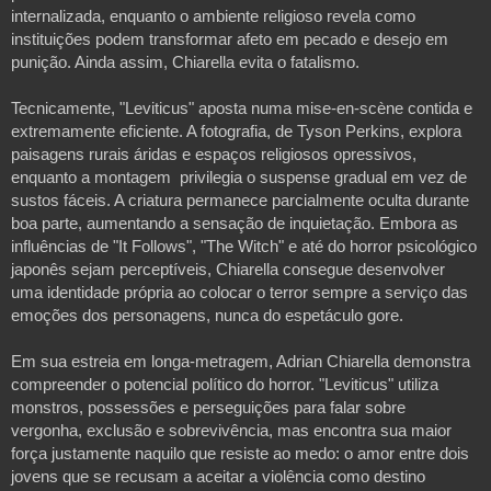
internalizada, enquanto o ambiente religioso revela como 
instituições podem transformar afeto em pecado e desejo em 
punição. Ainda assim, Chiarella evita o fatalismo. 
Tecnicamente, "Leviticus" aposta numa mise-en-scène contida e 
extremamente eficiente. A fotografia, de Tyson Perkins, explora 
paisagens rurais áridas e espaços religiosos opressivos, 
enquanto a montagem  privilegia o suspense gradual em vez de 
sustos fáceis. A criatura permanece parcialmente oculta durante 
boa parte, aumentando a sensação de inquietação. Embora as 
influências de "It Follows", "The Witch" e até do horror psicológico 
japonês sejam perceptíveis, Chiarella consegue desenvolver 
uma identidade própria ao colocar o terror sempre a serviço das 
emoções dos personagens, nunca do espetáculo gore.

Em sua estreia em longa-metragem, Adrian Chiarella demonstra 
compreender o potencial político do horror. "Leviticus" utiliza 
monstros, possessões e perseguições para falar sobre 
vergonha, exclusão e sobrevivência, mas encontra sua maior 
força justamente naquilo que resiste ao medo: o amor entre dois 
jovens que se recusam a aceitar a violência como destino 