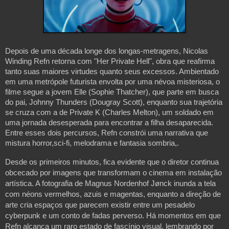
Depois de uma década longe dos longas-metragens, Nicolas 
Winding Refn retorna com "Her Private Hell", obra que reafirma 
tanto suas maiores virtudes quanto seus excessos. Ambientado 
em uma metrópole futurista envolta por uma névoa misteriosa, o 
filme segue a jovem Elle (Sophie Thatcher), que parte em busca 
do pai, Johnny Thunders (Dougray Scott), enquanto sua trajetória 
se cruza com a de Private K (Charles Melton), um soldado em 
uma jornada desesperada para encontrar a filha desaparecida. 
Entre esses dois percursos, Refn constrói uma narrativa que 
mistura horror,sci-fi, melodrama e fantasia sombria,.
Desde os primeiros minutos, fica evidente que o diretor continua 
obcecado por imagens que transformam o cinema em instalação 
artística. A fotografia de Magnus Nordenhof Jønck inunda a tela 
com néons vermelhos, azuis e magentas, enquanto a direção de 
arte cria espaços que parecem existir entre um pesadelo 
cyberpunk e um conto de fadas perverso. Há momentos em que 
Refn alcança um raro estado de fascínio visual, lembrando por 