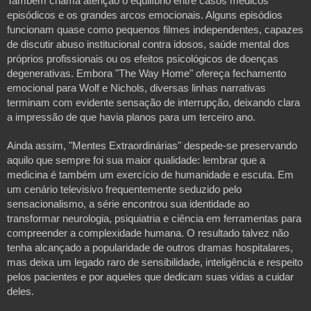
Também chama atenção o equilíbrio entre casos médicos 
episódicos e os grandes arcos emocionais. Alguns episódios 
funcionam quase como pequenos filmes independentes, capazes 
de discutir abuso institucional contra idosos, saúde mental dos 
próprios profissionais ou os efeitos psicológicos de doenças 
degenerativas. Embora "The Way Home" ofereça fechamento 
emocional para Wolf e Nichols, diversas linhas narrativas 
terminam com evidente sensação de interrupção, deixando clara 
a impressão de que havia planos para um terceiro ano.
Ainda assim, "Mentes Extraordinárias" despede-se preservando 
aquilo que sempre foi sua maior qualidade: lembrar que a 
medicina é também um exercício de humanidade e escuta. Em 
um cenário televisivo frequentemente seduzido pelo 
sensacionalismo, a série encontrou sua identidade ao 
transformar neurologia, psiquiatria e ciência em ferramentas para 
compreender a complexidade humana. O resultado talvez não 
tenha alcançado a popularidade de outros dramas hospitalares, 
mas deixa um legado raro de sensibilidade, inteligência e respeito 
pelos pacientes e por aqueles que dedicam suas vidas a cuidar 
deles.