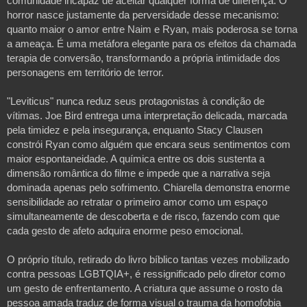
comunidade incapaz de aceitar qualquer forma de diferença. O 
horror nasce justamente da perversidade desse mecanismo: 
quanto maior o amor entre Naim e Ryan, mais poderosa se torna 
a ameaça. É uma metáfora elegante para os efeitos da chamada 
terapia de conversão, transformando a própria intimidade dos 
personagens em território de terror.

"Leviticus" nunca reduz seus protagonistas à condição de 
vítimas. Joe Bird entrega uma interpretação delicada, marcada 
pela timidez e pela insegurança, enquanto Stacy Clausen 
constrói Ryan como alguém que encara seus sentimentos com 
maior espontaneidade. A química entre os dois sustenta a 
dimensão romântica do filme e impede que a narrativa seja 
dominada apenas pelo sofrimento. Chiarella demonstra enorme 
sensibilidade ao retratar o primeiro amor como um espaço 
simultaneamente de descoberta e de risco, fazendo com que 
cada gesto de afeto adquira enorme peso emocional.
O próprio título, retirado do livro bíblico tantas vezes mobilizado 
contra pessoas LGBTQIA+, é ressignificado pelo diretor como 
um gesto de enfrentamento. A criatura que assume o rosto da 
pessoa amada traduz de forma visual o trauma da homofobia 