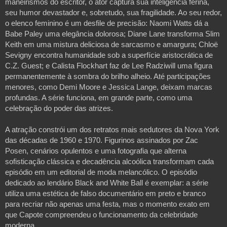
maneirismos do escritor, o ator captura sua inteligência ferina, 
seu humor devastador e, sobretudo, sua fragilidade. Ao seu redor, 
o elenco feminino é um desfile de precisão: Naomi Watts dá a 
Babe Paley uma elegância dolorosa; Diane Lane transforma Slim 
Keith em uma mistura deliciosa de sarcasmo e amargura; Chloë 
Sevigny encontra humanidade sob a superfície aristocrática de 
C.Z. Guest; e Calista Flockhart faz de Lee Radziwill uma figura 
permanentemente à sombra do brilho alheio. Até participações 
menores, como Demi Moore e Jessica Lange, deixam marcas 
profundas. A série funciona, em grande parte, como uma 
celebração do poder das atrizes.
A atração constrói um dos retratos mais sedutores da Nova York 
das décadas de 1960 e 1970. Figurinos assinados por Zac 
Posen, cenários opulentos e uma fotografia que alterna 
sofisticação clássica e decadência alcoólica transformam cada 
episódio em um editorial de moda melancólico. O episódio 
dedicado ao lendário Black and White Ball é exemplar: a série 
utiliza uma estética de falso documentário em preto e branco 
para recriar não apenas uma festa, mas o momento exato em 
que Capote compreendeu o funcionamento da celebridade 
moderna. 
