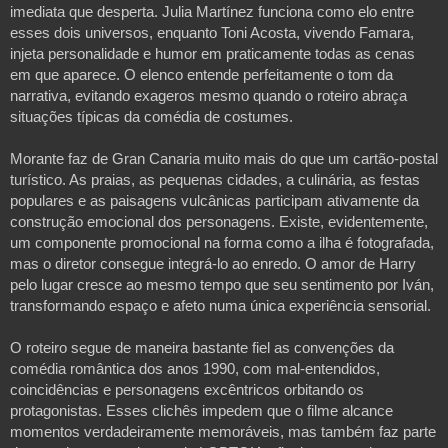
imediata que desperta. Julia Martínez funciona como elo entre 
esses dois universos, enquanto Toni Acosta, vivendo Famara, 
injeta personalidade e humor em praticamente todas as cenas 
em que aparece. O elenco entende perfeitamente o tom da 
narrativa, evitando exageros mesmo quando o roteiro abraça 
situações típicas da comédia de costumes. 

Morante faz de Gran Canaria muito mais do que um cartão-postal 
turístico. As praias, as pequenas cidades, a culinária, as festas 
populares e as paisagens vulcânicas participam ativamente da 
construção emocional dos personagens. Existe, evidentemente, 
um componente promocional na forma como a ilha é fotografada, 
mas o diretor consegue integrá-lo ao enredo. O amor de Harry 
pelo lugar cresce ao mesmo tempo que seu sentimento por Iván, 
transformando espaço e afeto numa única experiência sensorial. 

O roteiro segue de maneira bastante fiel as convenções da 
comédia romântica dos anos 1990, com mal-entendidos, 
coincidências e personagens excêntricos orbitando os 
protagonistas. Esses clichês impedem que o filme alcance 
momentos verdadeiramente memoráveis, mas também faz parte 