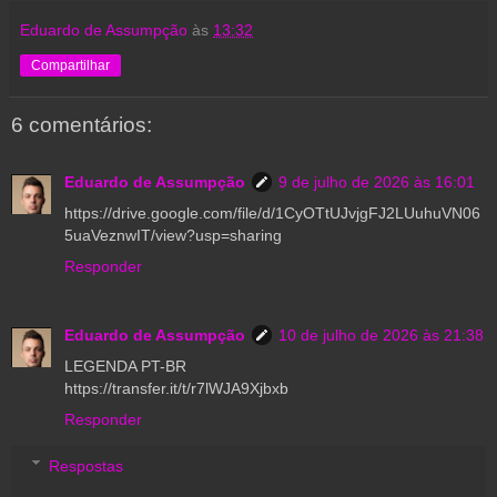
Eduardo de Assumpção
às
13:32
Compartilhar
6 comentários:
Eduardo de Assumpção
9 de julho de 2026 às 16:01
https://drive.google.com/file/d/1CyOTtUJvjgFJ2LUuhuVN06
5uaVeznwIT/view?usp=sharing
Responder
Eduardo de Assumpção
10 de julho de 2026 às 21:38
LEGENDA PT-BR
https://transfer.it/t/r7lWJA9Xjbxb
Responder
Respostas