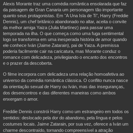
Alexis Morante traz uma comédia romântica ensolarada que faz 
da paisagem de Gran Canaria um personagem tão importante 
quanto seus protagonistas. Em "A Una Isla de Ti", Harry (Freddie 
Dennis), um chef britânico abandonado no altar, aceita o convite 
da melhor amiga Yaiza (Julia Martínez) para passar uma 
temporada na ilha. O que começa como uma fuga sentimental 
logo se transforma em uma inesperada história de amor quando 
ele conhece Iván (Jaime Zatarain), pai de Yaiza. A premissa 
poderia facilmente cair na caricatura, mas Morante conduz o 
romance com delicadeza, privilegiando o encanto dos encontros 
e o prazer da descoberta. 
O filme incorpora com delicadeza uma relação homoafetiva ao 
universo da comédia romântica clássica. O conflito nunca nasce 
da orientação sexual de Harry ou Iván, mas das inseguranças, 
dos desencontros e das diferentes maneiras como ambos 
enxergam o amor. 

Freddie Dennis constrói Harry como um estrangeiro em todos os 
sentidos: deslocado pela dor do abandono, pela língua e pelos 
costumes locais. Jaime Zatarain, por sua vez, oferece a Iván um 
charme descontraído, tornando compreensível a atração 