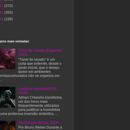
22
(370)
21
(363)
20
(158)
ens mais visitadas
Túnel de Lavado (Espanha,
2023)
“Túnel de lavado” é um
curta que entende, desde o
gesto inicial, que o desejo
queer em ambientes
ermasculinizados não se organiza em
..
Leviticus (Austrália/EUA,
2026)
Adrian Chiarella transforma
um dos livros mais
frequentemente utilizados
para justificar a homofobia
uma poderosa inversão simbólica. ...
Ato Noturno (Brasil, 2025)
Por Bruno Weber Durante a