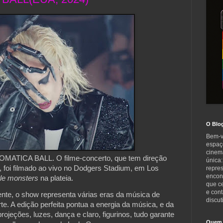
O Blo
Bem-v
espaç
cinem
OMATICA BALL. O filme-concerto, que tem direção
única:
, foi filmado ao vivo no Dodgers Stadium, em Los
repre
encont
ttle monsters
na plateia.
que c
e cont
nte, o show representa várias eras da música de
discut
. A edição perfeita pontua a energia da música, e da
 projeções, luzes, dança e claro, figurinos, tudo garante
Quem 