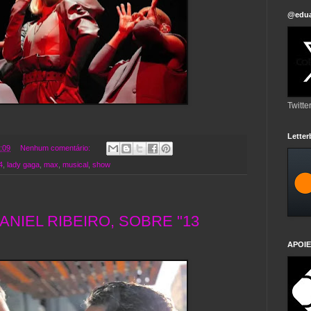
@edua
Twitte
Lette
:09
Nenhum comentário:
4
,
lady gaga
,
max
,
musical
,
show
NIEL RIBEIRO, SOBRE "13
APOIE