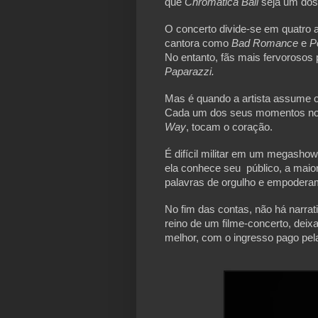
que
Chromatica Ball
seja um do
O concerto divide-se em quatro a
cantora como
Bad Romance
e
P
No entanto, fãs mais fervorosos
Paparazzi.
Mas é quando a artista assume 
Cada um dos seus momentos no 
Way
, tocam o coração.
É difícil militar em um megashow
ela conhece seu público, a maio
palavras de orgulho e empodera
No fim das contas, não há narrat
reino de um filme-concerto, deix
melhor, com o ingresso pago pel