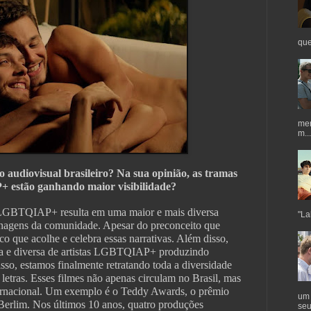
que
mer
m...
o audiovisual brasileiro? Na sua opinião, as tramas
 estão ganhando maior visibilidade?
LGBTQIAP+ resulta em uma maior e mais diversa
"Lab
onagens da comunidade. Apesar do preconceito que
co que acolhe e celebra essas narrativas. Além disso,
va e diversa de artistas LGBTQIAP+ produzindo
isso, estamos finalmente retratando toda a diversidade
e letras. Esses filmes não apenas circulam no Brasil, mas
rnacional. Um exemplo é o Teddy Awards, o prêmio
um 
Berlim. Nos últimos 10 anos, quatro produções
seu