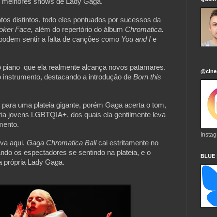
s melhores shows de Lady Gaga.
tos distintos, todo eles pontuados por sucessos da
oker Face,
além do repertório do álbum
Chromatica.
 podem sentir a falta de canções como
You and I
e
o piano que ela realmente alcança novos patamares.
@cine
instrumento, destacando a introdução de
Born this
 para uma plateia gigante, porém Gaga acerta o tom,
ria jovens LGBTQIA+, dos quais ela gentilmente leva
mento.
Insta
iva aqui.
Gaga Chromatica Ball
cai estritamente no
ando os espectadores se sentindo na plateia, e o
BLUE
a própria Lady Gaga.