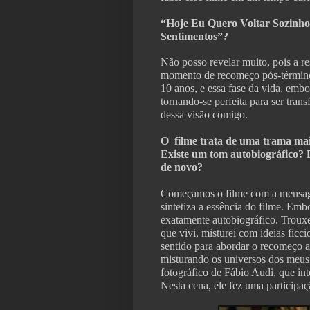
“Hoje Eu Quero Voltar Sozinho
Sentimentos”?
Não posso revelar muito, pois a re
momento de recomeço pós-término
10 anos, e essa fase da vida, embora
tornando-se perfeita para ser tra
dessa visão comigo.
O filme trata de uma trama mais
Existe um tom autobiográfico? E
de novo?
Começamos o filme com a mensage
sintetiza a essência do filme. Em
exatamente autobiográfico. Troux
que vivi, misturei com ideias ficci
sentido para abordar o recomeço 
misturando os universos dos meus
fotográfico de Fábio Audi, que i
Nesta cena, ele fez uma participaç