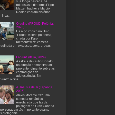
sua longa parceria, os
roteiristas e diretores Filipe
Matzembacher e Marcio
Reolon criaram histórias
, inva...
Orgulho (PROUD, Polônia,
2026)
Há algo irônico no título
"Proud". A série polonesa,
criada por Karol
Klementewicz, começa
gulhada em excessos, sexo, drogas,
Labirinti (Itália, 2024)
A estreia de Giulio Donato
na direção demonstra um
raro entendimento sobre as
contradições da
adolescência. Em
irinti", o cine...
A Una Isla de Ti (Espanha,
2026)
Alexis Morante traz uma
comédia romântica
ensolarada que faz da
paisagem de Gran Canaria
personagem tão importante quanto
s protagonis...