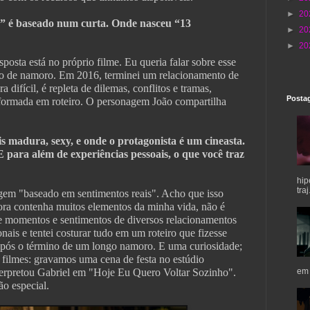
►
20
” é baseado num curta. Onde nasceu “13
►
20
►
20
sposta está no próprio filme. Eu queria falar sobre esse
 de namoro. Em 2016, terminei um relacionamento de
 difícil, é repleta de dilemas, conflitos e tramas,
Postag
nsformada em roteiro. O personagem João compartilha
 madura, sexy, e onde o protagonista é um cineasta.
 para além de experiências pessoais, o que você traz
hip
traj.
m "baseado em sentimentos reais". Acho que isso
bora contenha muitos elementos da minha vida, não é
e momentos e sentimentos de diversos relacionamentos
onais e tentei costurar tudo em um roteiro que fizesse
após o término de um longo namoro. E uma curiosidade;
 filmes: gravamos uma cena de festa no estúdio
nterpretou Gabriel em "Hoje Eu Quero Voltar Sozinho".
em 
ão especial.