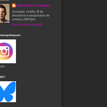
Eduardo de Assumpção
Jornalista, cinéfilo, fã de
Almodóvar e pesquisador de
cinema LGBTQIA+.
Ver meu perfil completo
matografiaqueer
gram
 SKY