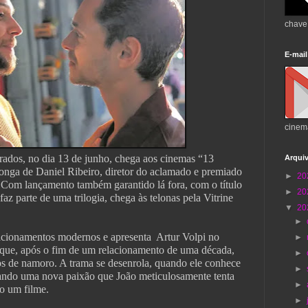
chave
E-mail
cinem
ados, no dia 13 de junho, chega aos cinemas “13
Arqui
onga de Daniel Ribeiro, diretor do aclamado e premiado
►
20
Com lançamento também garantido lá fora, com o título
►
20
az parte de uma trilogia, chega às telonas pela Vitrine
▼
20
►
lacionamentos modernos e apresenta Artur Volpi no
►
 que, após o fim de um relacionamento de uma década,
►
s de namoro. A trama se desenrola, quando ele conhece
►
eando uma nova paixão que João meticulosamente tenta
►
do um filme.
►