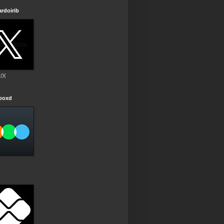
rdoirib
r/X
rboxd