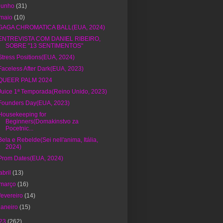
junho
(31)
maio
(10)
GAGA CHROMATICA BALL(EUA, 2024)
ENTREVISTA COM DANIEL RIBEIRO,
SOBRE "13 SENTIMENTOS"
Stress Positions(EUA, 2024)
Faceless After Dark(EUA, 2023)
QUEER PALM 2024
Juice 1ª Temporada(Reino Unido, 2023)
Founders Day(EUA, 2023)
Housekeeping for
Beginners(Domakinstvo za
Pocetnic...
Bela e Rebelde(Sei nell'anima, Itália,
2024)
Prom Dates(EUA, 2024)
abril
(13)
março
(16)
fevereiro
(14)
janeiro
(15)
23
(262)