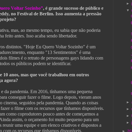
►
uero Voltar Sozinho”
, é grande sucesso de público e
▼
Teddy, no Festival de Berlim. Isso aumenta a pressão
projeto?
ativa, mas, ao mesmo tempo, eu sabia que não poderia
ha feito antes. Isso acaba sendo libertador.
ros distintos. "Hoje Eu Quero Voltar Sozinho" é um
madurecimento, enquanto "13 Sentimentos" é uma
ois filmes é o retrato de personagens gays lidando com
 todos os públicos podem se identificar.
de 10 anos, mas que você trabalhou em outros
ga agora?
o e da pandemia. Em 2016, tínhamos uma pequena
ara conseguir fazer o filme. Logo depois, vieram anos
 o cinema, seguidos pela pandemia. Quando as coisas
►
azer o filme com os recursos que tínhamos disponíveis.
►
aram como coprodutores pouco antes de começarmos a
►
 Ainda assim, o orçamento foi muito pequeno para um
►
reunir uma equipe e um elenco criativos e dispostos a
o com os recursos que tínhamos disponíveis.
►
20