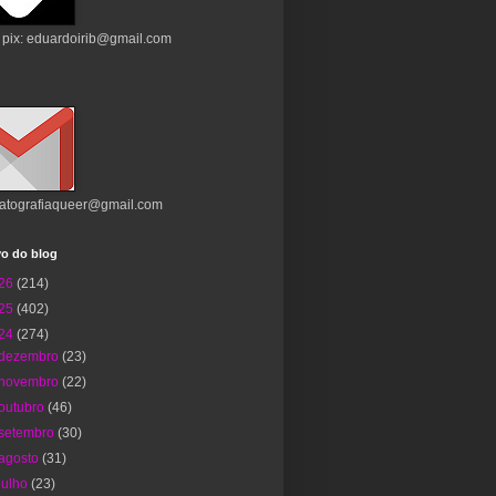
 pix: eduardoirib@gmail.com
atografiaqueer@gmail.com
vo do blog
26
(214)
25
(402)
24
(274)
dezembro
(23)
novembro
(22)
outubro
(46)
setembro
(30)
agosto
(31)
julho
(23)