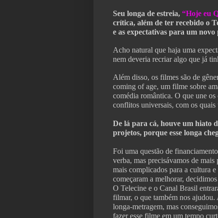
Seu longa de estreia,
“Hoje eu Q
crítica, além de ter recebido o 
e as expectativas para um novo 
Acho natural que haja uma expect
nem deveria recriar algo que já tin
Além disso, os filmes são de gêne
coming of age, um filme sobre a
comédia romântica. O que une os d
conflitos universais, com os quais
De lá para cá, houve um hiato 
projetos, porque esse longa che
Foi uma questão de financiament
verba, mas precisávamos de mais p
mais complicados para a cultura e
começaram a melhorar, decidimos f
O Telecine e o Canal Brasil entr
filmar, o que também nos ajudou.
longa-metragem, mas conseguimos 
fazer esse filme em um tempo curt