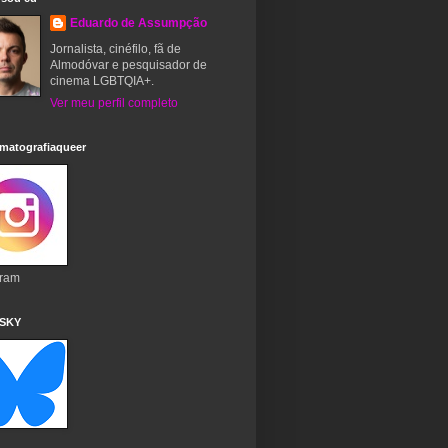
Eduardo de Assumpção
Jornalista, cinéfilo, fã de
Almodóvar e pesquisador de
cinema LGBTQIA+.
Ver meu perfil completo
matografiaqueer
gram
 SKY