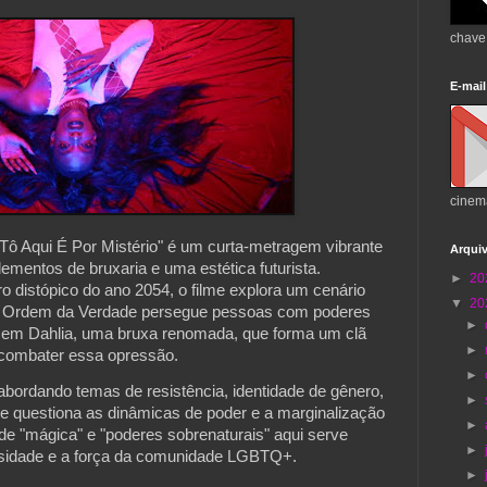
chave
E-mail
cinem
u Tô Aqui É Por Mistério" é um curta-metragem vibrante
Arqui
elementos de bruxaria e uma estética futurista.
►
20
 distópico do ano 2054, o filme explora um cenário
▼
20
 Ordem da Verdade persegue pessoas com poderes
►
e em Dahlia, uma bruxa renomada, que forma um clã
►
a combater essa opressão.
►
abordando temas de resistência, identidade de gênero,
►
lme questiona as dinâmicas de poder e a marginalização
►
 de "mágica" e "poderes sobrenaturais" aqui serve
►
sidade e a força da comunidade LGBTQ+.
►