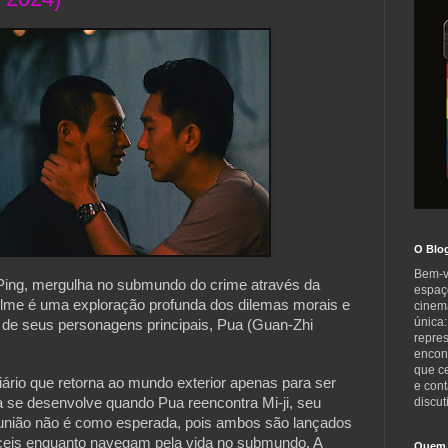
O Blo
Bem-v
u Ping, mergulha no submundo do crime através da
espaç
filme é uma exploração profunda dos dilemas morais e
cinem
única:
 de seus personagens principais, Pua (Guan-Zhi
repre
encont
que c
ário que retorna ao mundo exterior apenas para ser
e cont
ma se desenvolve quando Pua reencontra Mi-ji, seu
discut
eunião não é como esperada, pois ambos são lançados
íceis enquanto navegam pela vida no submundo. A
Quem 