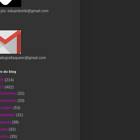
 pix: eduardoirib@gmail.com
atografiaqueer@gmail.com
vo do blog
26
(214)
25
(402)
dezembro
(32)
novembro
(33)
outubro
(53)
setembro
(31)
agosto
(38)
julho
(32)
junho
(35)