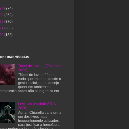
24
(274)
23
(262)
22
(370)
21
(363)
20
(158)
ens mais visitadas
Túnel de Lavado (Espanha,
2023)
“Túnel de lavado” é um
curta que entende, desde o
gesto inicial, que o desejo
queer em ambientes
ermasculinizados não se organiza em
..
Leviticus (Austrália/EUA,
2026)
Adrian Chiarella transforma
um dos livros mais
frequentemente utilizados
para justificar a homofobia
uma poderosa inversão simbólica. ...