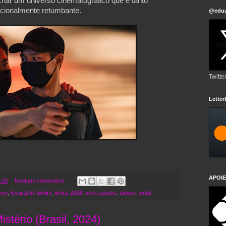
riar um universo cinematográfico que é tanto
ocionalmente retumbante.
@edua
Twitte
Lette
APOIE
:33
Nenhum comentário:
ime
,
festival de berlim
,
filmes 2024
,
silent sparks
,
taiwan
,
teddy
stério (Brasil, 2024)