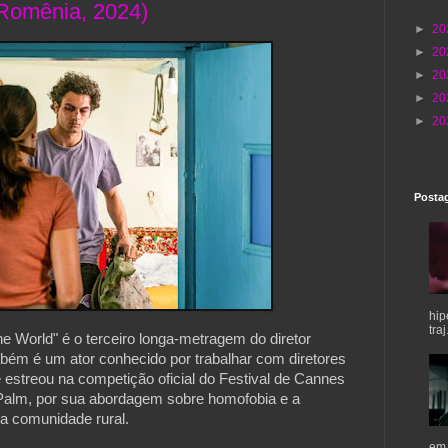
, Romênia, 2024)
►
20
►
20
►
20
►
20
►
20
Postag
hip
traj.
he World" é o terceiro longa-metragem do diretor
ém é um ator conhecido por trabalhar com diretores
estreou na competição oficial do Festival de Cannes
Palm, por sua abordagem sobre homofobia e a
 comunidade rural.
em 