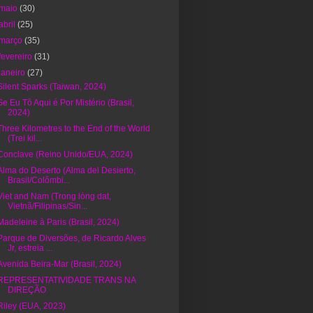
maio
(30)
abril
(25)
março
(35)
fevereiro
(31)
janeiro
(27)
Silent Sparks (Taiwan, 2024)
Se Eu Tô Aqui é Por Mistério (Brasil,
2024)
Three Kilometres to the End of the World
(Trei kil...
Conclave (Reino Unido/EUA, 2024)
Alma do Deserto (Alma del Desierto,
Brasil/Colômbi...
Viet and Nam (Trong lòng dat,
Vietnã/Filipinas/Sin...
Madeleine à Paris (Brasil, 2024)
Parque de Diversões, de Ricardo Alves
Jr, estreia ...
Avenida Beira-Mar (Brasil, 2024)
REPRESENTATIVIDADE TRANS NA
DIREÇÃO
Riley (EUA, 2023)