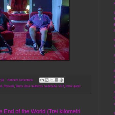
:33
Nenhum comentário:
ia
,
festivais
,
filmes 2024
,
mulheres na direção
,
sci-fi
,
terror queer
,
e End of the World (Trei kilometri