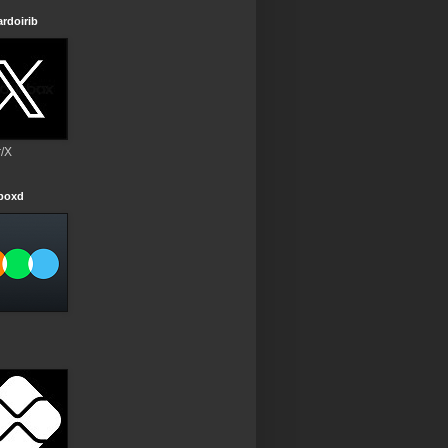
rdoirib
r/X
rboxd