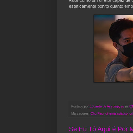
valor como um diretor capaz de c
esteticamente bonito quanto em
Postado por
Eduardo de Assumpção
às
03
Marcadores:
Chu Ping
,
cinema asiático
,
cr
Se Eu Tô Aqui é Por Mi