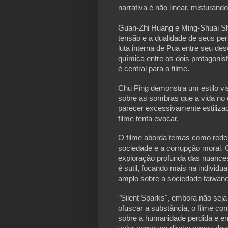
narrativa é não linear, misturand
Guan-Zhi Huang e Ming-Shuai Sh
tensão e a dualidade de seus per
luta interna de Pua entre seu de
química entre os dois protagonis
é central para o filme.
Chu Ping demonstra um estilo vis
sobre as sombras que a vida no 
parecer excessivamente estiliz
filme tenta evocar.
O filme aborda temas como redenç
sociedade e a corrupção moral. 
exploração profunda das nuances 
é sutil, focando mais na indivi
amplo sobre a sociedade taiwan
"Silent Sparks", embora não seja
ofuscar a substância, o filme co
sobre a humanidade perdida e e