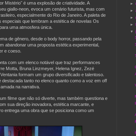
r Mistério" é uma explosão de criatividade. A
►
seu giallo-neon, evoca um cenário futurista, mas com
►
asileiro, especialmente do Rio de Janeiro. A paleta de
►
os especiais que lembram a estética de novelas Os
►
para uma atmosfera única.
▼
ema de gênero, desde o body horror, passando pela
 sem abandonar uma proposta estética experimental,
er e coeso.
conta com um elenco notável que traz performances
re Motta, Bruna Linzmeyer, Helena Ignez, Zezé
í Ventania formam um grupo diversificado e talentoso.
 é destacada tanto no elenco quanto como a voz em off
camada na narrativa.
é um filme que não só diverte, mas também questiona e
om sua direção inovadora, estética marcante, e
ro entrega uma obra que se posiciona como um