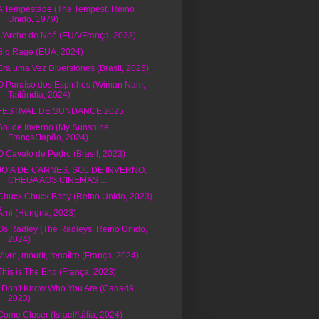
A Tempestade (The Tempest, Reino
Unido, 1979)
L'Arche de Noé (EUA/França, 2023)
Big Rage (EUA, 2024)
Era uma Vez Diversiones (Brasil, 2025)
O Paraíso dos Espinhos (Wiman Nam,
Tailândia, 2024)
FESTIVAL DE SUNDANCE 2025
Sol de Inverno (My Sunshine,
França/Japão, 2024)
O Cavalo de Pedro (Brasil, 2023)
JOIA DE CANNES, SOL DE INVERNO,
CHEGA AOS CINEMAS ...
Chuck Chuck Baby (Reino Unido, 2023)
Árni (Hungria, 2023)
Os Radley (The Radleys, Reino Unido,
2024)
Vivre, mourir, renaître (França, 2024)
This is The End (França, 2023)
I Don't Know Who You Are (Canadá,
2023)
Come Closer (Israel/Itália, 2024)