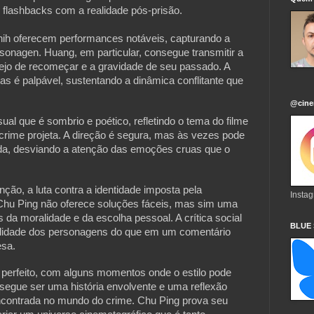
o flashbacks com a realidade pós-prisão.
ih oferecem performances notáveis, capturando a
sonagen. Huang, em particular, consegue transmitir a
sejo de recomeçar e a gravidade de seu passado. A
tas é palpável, sustentando a dinâmica conflitante que
@cine
ual que é sombrio e poético, refletindo o tema do filme
crime projeta. A direção é segura, mas às vezes pode
ada, desviando a atenção das emoções cruas que o
ão, a luta contra a identidade imposta pela
Insta
Chu Ping não oferece soluções fáceis, mas sim uma
da moralidade e da escolha pessoal. A crítica social
BLUE
dualidade dos personagens do que em um comentário
esa.
 perfeito, com alguns momentos onde o estilo pode
nsegue ser uma história envolvente e uma reflexão
ncontrada no mundo do crime. Chu Ping prova seu