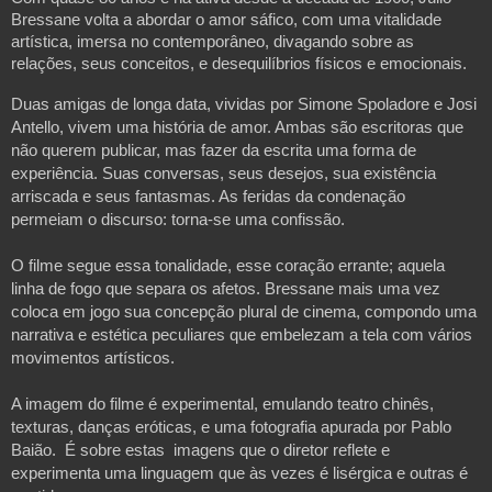
Bressane volta a abordar o amor sáfico, com uma vitalidade
artística, imersa no contemporâneo, divagando sobre as
relações, seus conceitos, e desequilíbrios físicos e emocionais.
Duas amigas de longa data, vividas por Simone Spoladore e Josi
Antello, vivem uma história de amor. Ambas são escritoras que
não querem publicar, mas fazer da escrita uma forma de
experiência. Suas conversas, seus desejos, sua existência
arriscada e seus fantasmas. As feridas da condenação
permeiam o discurso: torna-se uma confissão.
O filme segue essa tonalidade, esse coração errante; aquela
linha de fogo que separa os afetos. Bressane mais uma vez
coloca em jogo sua concepção plural de cinema, compondo uma
narrativa e estética peculiares que embelezam a tela com vários
movimentos artísticos.
A imagem do filme é experimental, emulando teatro chinês,
texturas, danças eróticas, e uma fotografia apurada por Pablo
Baião. É sobre estas imagens que o diretor reflete e
experimenta uma linguagem que às vezes é lisérgica e outras é