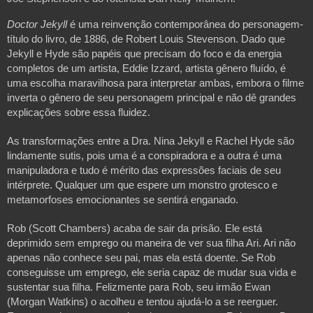
Doctor Jekyll
é uma reinvenção contemporânea do personagem-
título do livro, de 1886, de Robert Louis Stevenson. Dado que
Jekyll e Hyde são papéis que precisam do foco e da energia
completos de um artista, Eddie Izzard, artista gênero fluído, é
uma escolha maravilhosa para interpretar ambas, embora o filme
inverta o gênero de seu personagem principal e não dê grandes
explicações sobre essa fluidez.
As transformações entre a Dra. Nina Jekyll e Rachel Hyde são
lindamente sutis, pois uma é a conspiradora e a outra é uma
manipuladora e tudo é mérito das expressões faciais de seu
intérprete. Qualquer um que espere um monstro grotesco e
metamorfoses emocionantes se sentirá enganado.
Rob (Scott Chambers) acaba de sair da prisão. Ele está
deprimido sem emprego ou maneira de ver sua filha Ari. Ari não
apenas não conhece seu pai, mas ela está doente. Se Rob
conseguisse um emprego, ele seria capaz de mudar sua vida e
sustentar sua filha. Felizmente para Rob, seu irmão Ewan
(Morgan Watkins) o acolheu e tentou ajudá-lo a se reerguer.