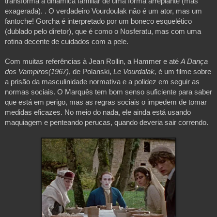
transforma a dinâmica familiar de uma forma arrepiante (mas
exagerada). . O verdadeiro Vourdoulak não é um ator, mas um
fantoche! Gorcha é interpretado por um boneco esquelético
(dublado pelo diretor), que é como o Nosferatu, mas com uma
rotina decente de cuidados com a pele.
Com muitas referências à Jean Rollin, a Hammer e até
A Dança
dos Vampiros(1967)
, de Polanski,
Le Vourdalak,
é um filme sobre
a prisão da masculinidade normativa e a polidez em seguir as
normas sociais. O Marquês tem bom senso suficiente para saber
que está em perigo, mas as regras sociais o impedem de tomar
medidas eficazes. No meio do nada, ele ainda está usando
maquiagem e penteando perucas, quando deveria sair correndo.