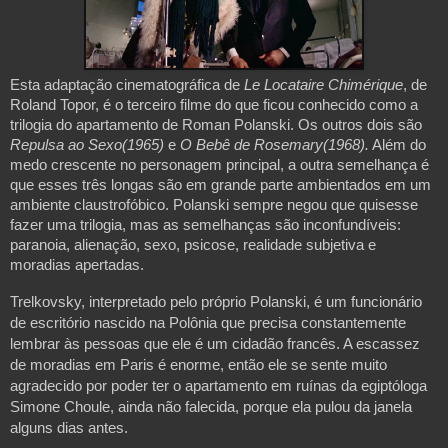
Esta adaptação cinematográfica de
Le Locataire Chimérique
, de
Roland Topor, é o terceiro filme do que ficou conhecido como a
trilogia do apartamento de Roman Polanski. Os outros dois são
Repulsa ao Sexo(1965)
e
O Bebê de Rosemary(1968).
Além do
medo crescente no personagem principal, a outra semelhança é
que esses três longas são em grande parte ambientados em um
ambiente claustrofóbico. Polanski sempre negou que quisesse
fazer uma trilogia, mas as semelhanças são inconfundíveis:
paranoia, alienação, sexo, psicose, realidade subjetiva e
moradias apertadas.
Trelkovsky, interpretado pelo próprio Polanski, é um funcionário
de escritório nascido na Polônia que precisa constantemente
lembrar às pessoas que ele é um cidadão francês. A escassez
de moradias em Paris é enorme, então ele se sente muito
agradecido por poder ter o apartamento em ruínas da egiptóloga
Simone Choule, ainda não falecida, porque ela pulou da janela
alguns dias antes.