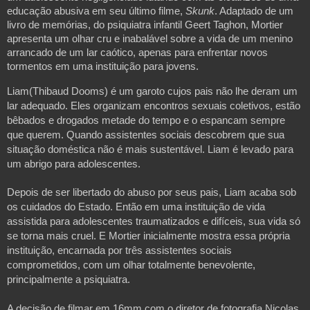
educação abusiva em seu último filme,
Skunk
. Adaptado de um
livro de memórias, do psiquiatra infantil Geert Taghon, Mortier
apresenta um olhar cru e inabalável sobre a vida de um menino
arrancado de um lar caótico, apenas para enfrentar novos
tormentos em uma instituição para jovens.
Liam(Thibaud Dooms) é um garoto cujos pais não lhe deram um
lar adequado. Eles organizam encontros sexuais coletivos, estão
bêbados e drogados metade do tempo e o espancam sempre
que querem. Quando assistentes sociais descobrem que sua
situação doméstica não é mais sustentável. Liam é levado para
um abrigo para adolescentes.
Depois de ser libertado do abuso por seus pais, Liam acaba sob
os cuidados do Estado. Então em uma instituição de vida
assistida para adolescentes traumatizados e difíceis, sua vida só
se torna mais cruel. E Mortier inicialmente mostra essa própria
instituição, encarnada por três assistentes sociais
comprometidos, com um olhar totalmente benevolente,
principalmente a psiquiatra.
A decisão de filmar em 16mm com o diretor de fotografia Nicolas