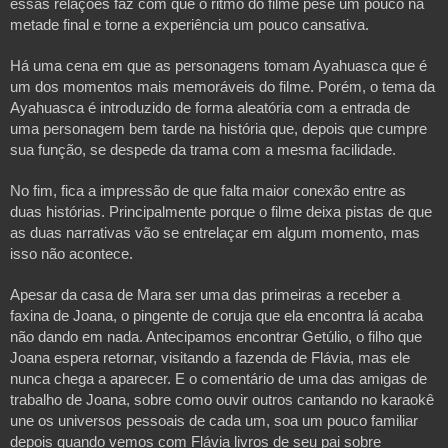
essas relações faz com que o ritmo do filme pese um pouco na
metade final e torne a experiência um pouco cansativa.
Há uma cena em que as personagens tomam Ayahuasca que é
um dos momentos mais memoráveis do filme. Porém, o tema da
Ayahuasca é introduzido de forma aleatória com a entrada de
uma personagem bem tarde na história que, depois que cumpre
sua função, se despede da trama com a mesma facilidade.
No fim, fica a impressão de que falta maior conexão entre as
duas histórias. Principalmente porque o filme deixa pistas de que
as duas narrativas vão se entrelaçar em algum momento, mas
isso não acontece.
Apesar da casa de Mara ser uma das primeiras a receber a
faxina de Joana, o pingente de coruja que ela encontra lá acaba
não dando em nada. Antecipamos encontrar Getúlio, o filho que
Joana espera retornar, visitando a fazenda de Flávia, mas ele
nunca chega a aparecer. E o comentário de uma das amigas de
trabalho de Joana, sobre como ouvir outros cantando no karaokê
une os universos pessoais de cada um, soa um pouco familiar
depois quando vemos com Flávia livros de seu pai sobre