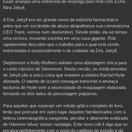
Ewan arranjou uma entrevista de emprego para Rob com a Dra.
Nina Jekyll.
A Dra. Jekyll era um grande nome da indústria farmacêutica
antes que um escândalo de abuso atrapalhasse sua carreira(uma
CEO Trans, vemos num deslumbre). Desde então, ela se tornou
uma reclusa, morando sozinha em uma casa gigante. Rob
rapidamente descobre que o trabalho para o qual está sendo
entrevistado é essencialmente o de cuidador da Dra. Jekyll.
Stephenson e Kelly-Mulhern adotam uma abordagem única para
o conto clássico de Stevenson. Nesta versão, os medicamentos
de Jekyll são a única coisa que mantém a sinistra Rachel Hyde
afastada. O talento de Izzard consegue transmitir a ameaça
taciturna de Hyde sem a necessidade de maquiagem elaborada,
tornando os dois lados do personagem palpáveis.
Para aqueles que esperam um retrato gótico completo do livro,
terão que procurar em outro lugar. Aqueles familiarizados com a
beleza cinematográfica sangrenta, peculiar e altamente estilizada
de Hammer talvez sintam nostalgia. Este novo cult é algo que se
encaixa perfeitamente com o resto do catálogo do estúdio e dá