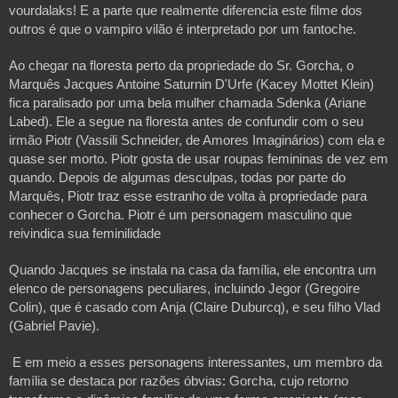
vourdalaks! E a parte que realmente diferencia este filme dos
outros é que o vampiro vilão é interpretado por um fantoche.
Ao chegar na floresta perto da propriedade do Sr. Gorcha, o
Marquês Jacques Antoine Saturnin D'Urfe (Kacey Mottet Klein)
fica paralisado por uma bela mulher chamada Sdenka (Ariane
Labed). Ele a segue na floresta antes de confundir com o seu
irmão Piotr (Vassili Schneider, de Amores Imaginários) com ela e
quase ser morto. Piotr gosta de usar roupas femininas de vez em
quando. Depois de algumas desculpas, todas por parte do
Marquês, Piotr traz esse estranho de volta à propriedade para
conhecer o Gorcha. Piotr é um personagem masculino que
reivindica sua feminilidade
Quando Jacques se instala na casa da família, ele encontra um
elenco de personagens peculiares, incluindo Jegor (Gregoire
Colin), que é casado com Anja (Claire Duburcq), e seu filho Vlad
(Gabriel Pavie).
E em meio a esses personagens interessantes, um membro da
família se destaca por razões óbvias: Gorcha, cujo retorno