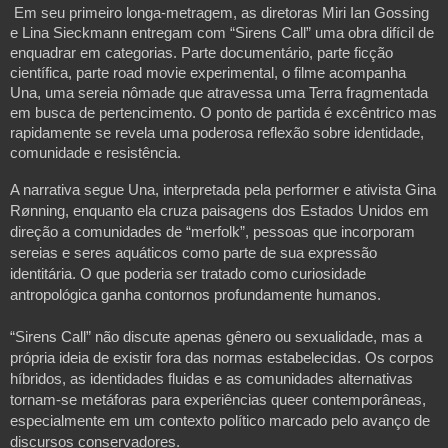
Em seu primeiro longa-metragem, as diretoras Miri Ian Gossing 
e Lina Sieckmann entregam com “Sirens Call” uma obra difícil de 
enquadrar em categorias. Parte documentário, parte ficção 
científica, parte road movie experimental, o filme acompanha 
Una, uma sereia nômade que atravessa uma Terra fragmentada 
em busca de pertencimento. O ponto de partida é excêntrico mas 
rapidamente se revela uma poderosa reflexão sobre identidade, 
comunidade e resistência.
A narrativa segue Una, interpretada pela performer e ativista Gina 
Rønning, enquanto ela cruza paisagens dos Estados Unidos em 
direção a comunidades de “merfolk”, pessoas que incorporam 
sereias e seres aquáticos como parte de sua expressão 
identitária. O que poderia ser tratado como curiosidade 
antropológica ganha contornos profundamente humanos. 
“Sirens Call” não discute apenas gênero ou sexualidade, mas a 
própria ideia de existir fora das normas estabelecidas. Os corpos 
híbridos, as identidades fluidas e as comunidades alternativas 
tornam-se metáforas para experiências queer contemporâneas, 
especialmente em um contexto político marcado pelo avanço de 
discursos conservadores.