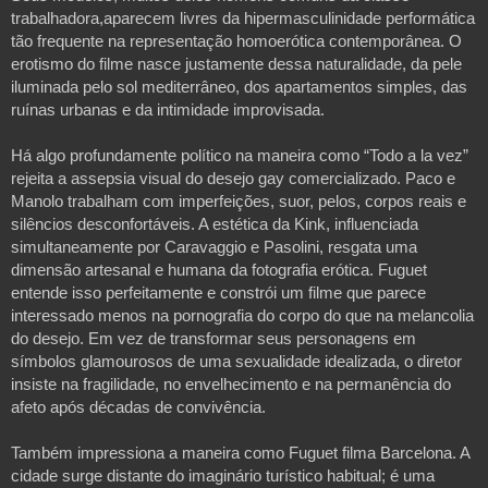
trabalhadora,aparecem livres da hipermasculinidade performática 
tão frequente na representação homoerótica contemporânea. O 
erotismo do filme nasce justamente dessa naturalidade, da pele 
iluminada pelo sol mediterrâneo, dos apartamentos simples, das 
ruínas urbanas e da intimidade improvisada.

Há algo profundamente político na maneira como “Todo a la vez” 
rejeita a assepsia visual do desejo gay comercializado. Paco e 
Manolo trabalham com imperfeições, suor, pelos, corpos reais e 
silêncios desconfortáveis. A estética da Kink, influenciada 
simultaneamente por Caravaggio e Pasolini, resgata uma 
dimensão artesanal e humana da fotografia erótica. Fuguet 
entende isso perfeitamente e constrói um filme que parece 
interessado menos na pornografia do corpo do que na melancolia 
do desejo. Em vez de transformar seus personagens em 
símbolos glamourosos de uma sexualidade idealizada, o diretor 
insiste na fragilidade, no envelhecimento e na permanência do 
afeto após décadas de convivência.

Também impressiona a maneira como Fuguet filma Barcelona. A 
cidade surge distante do imaginário turístico habitual; é uma 