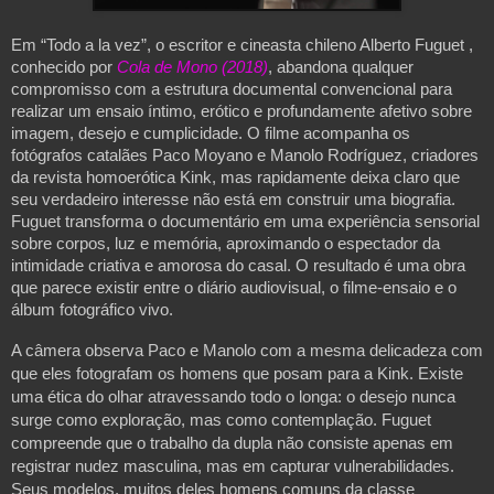
Em “Todo a la vez”, o escritor e cineasta chileno Alberto Fuguet , 
conhecido por 
Cola de Mono (2018)
, abandona qualquer 
compromisso com a estrutura documental convencional para 
realizar um ensaio íntimo, erótico e profundamente afetivo sobre 
imagem, desejo e cumplicidade. O filme acompanha os 
fotógrafos catalães Paco Moyano e Manolo Rodríguez, criadores 
da revista homoerótica Kink, mas rapidamente deixa claro que 
seu verdadeiro interesse não está em construir uma biografia. 
Fuguet transforma o documentário em uma experiência sensorial 
sobre corpos, luz e memória, aproximando o espectador da 
intimidade criativa e amorosa do casal. O resultado é uma obra 
que parece existir entre o diário audiovisual, o filme-ensaio e o 
álbum fotográfico vivo.
A câmera observa Paco e Manolo com a mesma delicadeza com 
que eles fotografam os homens que posam para a Kink. Existe 
uma ética do olhar atravessando todo o longa: o desejo nunca 
surge como exploração, mas como contemplação. Fuguet 
compreende que o trabalho da dupla não consiste apenas em 
registrar nudez masculina, mas em capturar vulnerabilidades. 
Seus modelos, muitos deles homens comuns da classe 