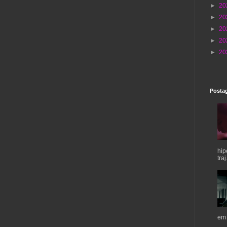
►
20
►
20
►
20
►
20
►
20
Postag
hip
traj.
em 