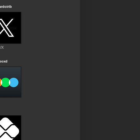
rdoirib
r/X
rboxd