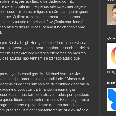
bre relações adultas: o verdadeiro conflito 
Ele se acumula em pequenos silêncios, mensagens 
p, ressentimentos antigos e dinâmicas que ninguém 
mente. O filme trabalha justamente nessa zona 
uíno e exaustão emocional. Joy (Tattiawna Jones), 
eso afetivo das reuniões, acaba funcionando como 
 

@cine
to por Sasha Leigh Henry e Tania Thompson está na 
entre os personagens sem transformar nenhum deles 
arecem estar vivendo versões diferentes do mesmo 
idas adultas não tenham se tornado aquilo que 
Insta
presença do casal gay Ty (Michael Ayres) e Josh 
destaca justamente pela naturalidade. “Dinner with 
BLUE
onagens queer em símbolo de diversidade decorativa. 
daquele grupo, compartilhando inseguranças 
rossexuais, mas também atravessados por questões 
 queer, liberdade e pertencimento. Existe algo muito 
nagens negros e gays dentro de uma narrativa 
m precisar justificar constantemente sua existência.
