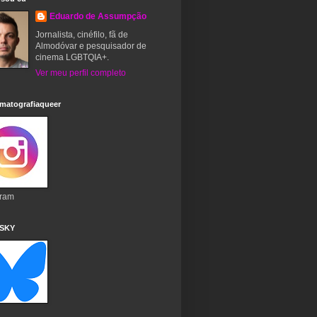
Eduardo de Assumpção
Jornalista, cinéfilo, fã de
Almodóvar e pesquisador de
cinema LGBTQIA+.
Ver meu perfil completo
matografiaqueer
gram
 SKY