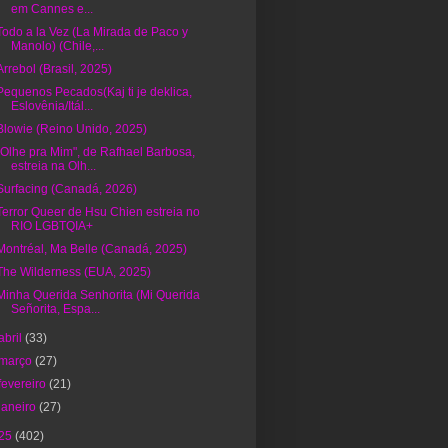
em Cannes e...
Todo a la Vez (La Mirada de Paco y
Manolo) (Chile,...
Arrebol (Brasil, 2025)
Pequenos Pecados(Kaj ti je deklica,
Eslovênia/Itál...
Blowie (Reino Unido, 2025)
"Olhe pra Mim", de Rafhael Barbosa,
estreia na Olh...
Surfacing (Canadá, 2026)
Terror Queer de Hsu Chien estreia no
RIO LGBTQIA+
Montréal, Ma Belle (Canadá, 2025)
The Wilderness (EUA, 2025)
Minha Querida Senhorita (Mi Querida
Señorita, Espa...
abril
(33)
março
(27)
fevereiro
(21)
janeiro
(27)
25
(402)