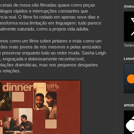
 cenas de mesa são filmadas quase como peças 
@edua
logos rápidos e interrupções constantes que 
ia real. O filme foi rodado em apenas nove dias e 
nsforma essa limitação em linguagem: tudo parece 
lmente saturado, como a própria vida adulta.

menos como um filme sobre jantares e mais como um 
Twitte
versões mais jovens de nós mesmos e pelas amizades 
preservar enquanto tudo ao redor muda. Sasha Leigh 
, engraçada e dolorosamente reconhecível, 
Lette
elações dramáticas, mas nos pequenos desgastes 
 relações.
APOIE