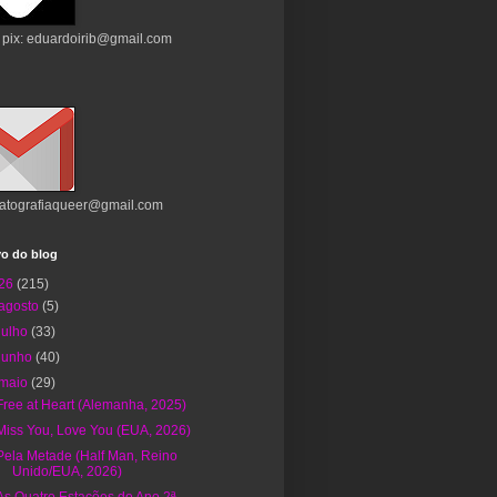
 pix: eduardoirib@gmail.com
atografiaqueer@gmail.com
vo do blog
26
(215)
agosto
(5)
julho
(33)
junho
(40)
maio
(29)
Free at Heart (Alemanha, 2025)
Miss You, Love You (EUA, 2026)
Pela Metade (Half Man, Reino
Unido/EUA, 2026)