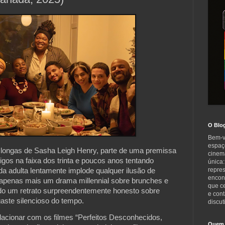
O Blo
Bem-v
espaç
m longas de Sasha Leigh Henry, parte de uma premissa 
cinem
gos na faixa dos trinta e poucos anos tentando 
única:
repre
da adulta lentamente implode qualquer ilusão de 
encont
r apenas mais um drama millennial sobre brunches e 
que c
ndo um retrato surpreendentemente honesto sobre 
e cont
aste silencioso do tempo.
discut
elacionar com os filmes “Perfeitos Desconhecidos, 
Quem 