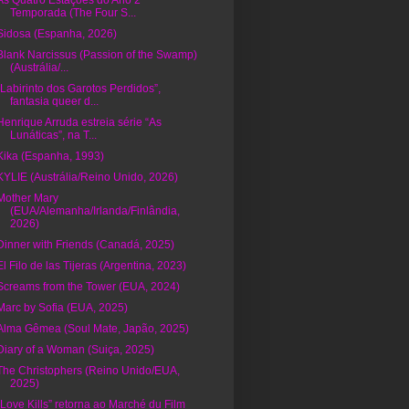
As Quatro Estações do Ano 2ª
Temporada (The Four S...
Sidosa (Espanha, 2026)
Blank Narcissus (Passion of the Swamp)
(Austrália/...
“Labirinto dos Garotos Perdidos”,
fantasia queer d...
Henrique Arruda estreia série “As
Lunáticas”, na T...
Kika (Espanha, 1993)
KYLIE (Austrália/Reino Unido, 2026)
Mother Mary
(EUA/Alemanha/Irlanda/Finlândia,
2026)
Dinner with Friends (Canadá, 2025)
El Filo de las Tijeras (Argentina, 2023)
Screams from the Tower (EUA, 2024)
Marc by Sofia (EUA, 2025)
Alma Gêmea (Soul Mate, Japão, 2025)
Diary of a Woman (Suiça, 2025)
The Christophers (Reino Unido/EUA,
2025)
“Love Kills” retorna ao Marché du Film