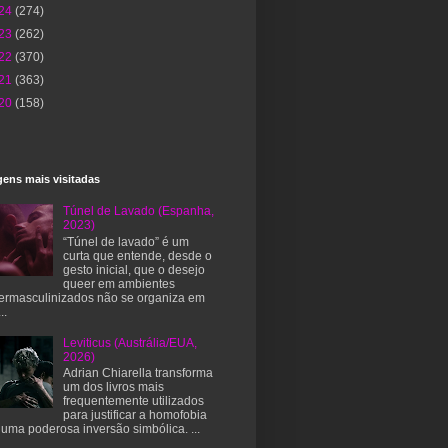
24
(274)
23
(262)
22
(370)
21
(363)
20
(158)
ens mais visitadas
Túnel de Lavado (Espanha,
2023)
“Túnel de lavado” é um
curta que entende, desde o
gesto inicial, que o desejo
queer em ambientes
ermasculinizados não se organiza em
..
Leviticus (Austrália/EUA,
2026)
Adrian Chiarella transforma
um dos livros mais
frequentemente utilizados
para justificar a homofobia
uma poderosa inversão simbólica. ...