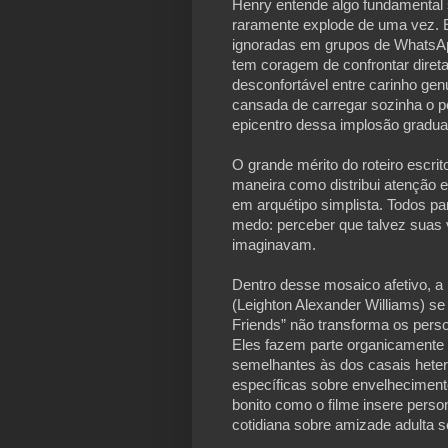
Henry entende algo fundamental so
raramente explode de uma vez. 
ignoradas em grupos de WhatsAp
tem coragem de confrontar direta
desconfortável entre carinho gen
cansada de carregar sozinha o p
epicentro dessa implosão gradual.
O grande mérito do roteiro escri
maneira como distribui atenção 
em arquétipo simplista. Todos p
medo: perceber que talvez suas v
imaginavam. 
Dentro desse mosaico afetivo, a 
(Leighton Alexander Williams) se 
Friends” não transforma os pers
Eles fazem parte organicamente 
semelhantes às dos casais hete
específicas sobre envelhecimento
bonito como o filme insere perso
cotidiana sobre amizade adulta se