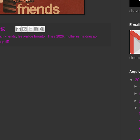
chave
E-mail
:57
ith Friends
,
festival de toronto
,
filmes 2026
,
mulheres na direção
,
nry
,
tiff
cinem
Arqui
▼
20
►
►
►
▼