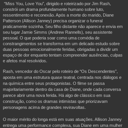
“Miss You, Love You”, dirigido e roteirizado por Jim Rash, 
constrói um drama profundamente humano sobre luto, 
ressentimento e reconexão. Após a morte do marido, Diane 
Patterson (Allison Janney) precisa organizar o funeral 
praticamente sozinha. Seu filho distante não aparece e envia em 
seu lugar Jamie Simms (Andrew Rannells), seu assistente 
pessoal. O que poderia soar como uma comédia de 
constrangimentos se transforma em um delicado estudo sobre 
duas pessoas emocionalmente feridas, obrigadas a dividir um 
espaço de dor enquanto tentam compreender ausências, culpas 
e afetos mal resolvidos.
Rash, vencedor do Oscar pelo roteiro de “Os Descendentes”, 
aposta em uma estrutura quase teatral, centrada nos diálogos e 
na química entre seus protagonistas. O filme se passa 
majoritariamente dentro da casa de Diane, onde cada conversa 
parece abrir uma nova ferida. Há algo de clássico em sua 
construção, como os dramas intimistas que priorizavam 
personagens acima de grandes reviravoltas. 
O maior mérito do longa está em suas atuações. Allison Janney 
entrega uma performance complexa, sua Diane em uma mulher 