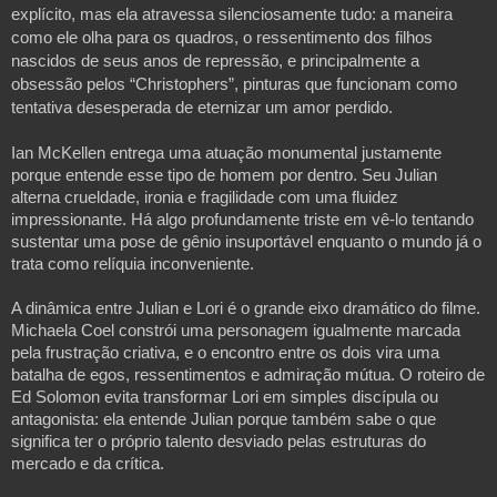
explícito, mas ela atravessa silenciosamente tudo: a maneira 
como ele olha para os quadros, o ressentimento dos filhos 
nascidos de seus anos de repressão, e principalmente a 
obsessão pelos “Christophers”, pinturas que funcionam como 
tentativa desesperada de eternizar um amor perdido.

Ian McKellen entrega uma atuação monumental justamente 
porque entende esse tipo de homem por dentro. Seu Julian 
alterna crueldade, ironia e fragilidade com uma fluidez 
impressionante. Há algo profundamente triste em vê-lo tentando 
sustentar uma pose de gênio insuportável enquanto o mundo já o 
trata como relíquia inconveniente. 
A dinâmica entre Julian e Lori é o grande eixo dramático do filme. 
Michaela Coel constrói uma personagem igualmente marcada 
pela frustração criativa, e o encontro entre os dois vira uma 
batalha de egos, ressentimentos e admiração mútua. O roteiro de 
Ed Solomon evita transformar Lori em simples discípula ou 
antagonista: ela entende Julian porque também sabe o que 
significa ter o próprio talento desviado pelas estruturas do 
mercado e da crítica. 