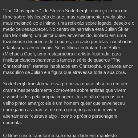
“The Christophers”, de Steven Soderbergh, começa como um 
filme sobre falsificação de arte, mas rapidamente revela algo 
mais melancólico e íntimo: uma reflexão sobre legado, desejo e o 
medo de desaparecer. No centro da narrativa está Julian Sklar 
(Ian McKellen), um pintor queer envelhecido, isolado em uma 
townhouse decadente de Londres, cercado por telas inacabadas 
e fantasmas emocionais. Seus filhos contratam Lori Butler 
(Michaela Coel), uma restauradora e artista frustrada, para 
finalizar clandestinamente a famosa série de quadros “The 
Christophers”, retratos inspirados em Christophe, o grande amor 
masculino de Julian e a figura que atravessa toda a sua obra.
Soderbergh transforma essa premissa quase absurda em um 
drama inesperadamente comovente sobre artistas que vivem 
assombrados pela própria imagem. Julian não é apenas um 
velho pintor amargo; ele é um homem queer que envelheceu 
carregando as marcas de uma geração para quem viver 
abertamente “custava algo”, como o próprio personagem 
comenta. 
O filme nunca transforma sua sexualidade em manifesto 