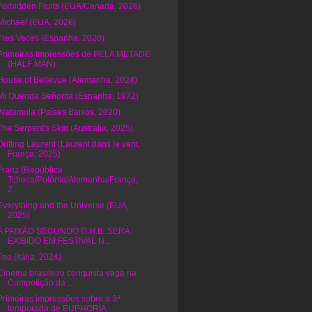
Forbidden Fruits (EUA/Canadá, 2026)
Michael (EUA, 2026)
Tres Veces (Espanha, 2020)
Primeiras Impressões de PELA METADE
(HALF MAN)
House of Bellevue (Alemanha, 2024)
Mi Querida Señorita (Espanha, 1972)
Watamula (Países Baixos, 2020)
The Serpent's Skin (Austrália, 2025)
Drifting Laurent (Laurent dans le vent,
França, 2025)
Franz (República
Tcheca/Polônia/Alemanha/França,
2...
Everything and the Universe (EUA,
2025)
A PAIXÃO SEGUNDO G.H.B. SERÁ
EXIBIDO EM FESTIVAL N...
Trio (Itália, 2024)
Cinema brasileiro conquista vaga na
Competição da ...
Primeiras impressões sobre a 3ª
temporada de EUPHORIA