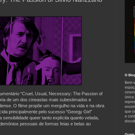
O Blo
Bem-v
espaç
cinem
cumentário “Cruel, Usual, Necessary: The Passion of
única:
jetória de um dos cineastas mais subestimados e
repre
ense. O filme propõe um mergulho na vida e na obra
encont
ecida principalmente pelo sucesso “Georgy Girl”
que c
e cont
ensibilidade queer tanto explícita quanto velada,
discut
demônios pessoais de formas feias e belas ao
Quem 