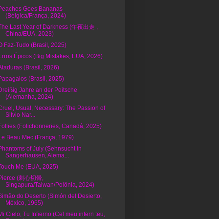
Peaches Goes Bananas
(Bélgica/França, 2024)
The Last Year of Darkness (午夜出走 ,
China/EUA, 2023)
O Faz-Tudo (Brasil, 2025)
Erros Épicos (Big Mistakes, EUA, 2026)
Ataduras (Brasil, 2026)
Papagaios (Brasil, 2025)
Dreißig Jahre an der Peitsche
(Alemanha, 2024)
Cruel, Usual, Necessary: The Passion of
Silvio Nar...
Follies (Folichonneries, Canadá, 2025)
Le Beau Mec (França, 1979)
Phantoms of July (Sehnsucht in
Sangerhausen, Alema...
Touch Me (EUA, 2025)
Pierce (刺心切骨,
Singapura/Taiwan/Polônia, 2024)
Simão do Deserto (Simón del Desierto,
México, 1965)
Mi Cielo, Tu Infierno (Cel meu infern teu,