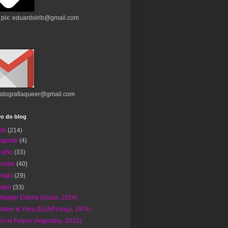
 pix: eduardoirib@gmail.com
atografiaqueer@gmail.com
vo do blog
26
(214)
agosto
(4)
julho
(33)
junho
(40)
maio
(29)
abril
(33)
Bagger Drama (Suíca, 2024)
Adam & Yves (EUA/França, 1974)
En el Futuro (Argentina, 2010)