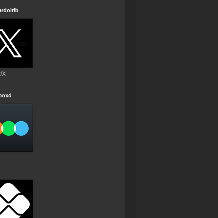
rdoirib
r/X
rboxd