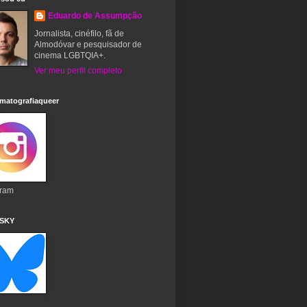
Eduardo de Assumpção
Jornalista, cinéfilo, fã de
Almodóvar e pesquisador de
cinema LGBTQIA+.
Ver meu perfil completo
matografiaqueer
gram
 SKY