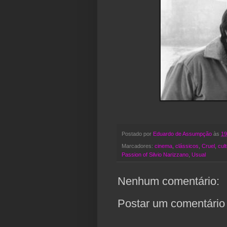
Postado por
Eduardo de Assumpção
às
19
Marcadores:
cinema
,
clássicos
,
Cruel
,
cul
Passion of Silvio Narizzano
,
Usual
Nenhum comentário:
Postar um comentário