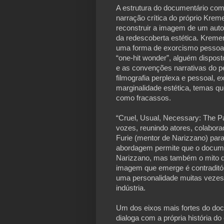
A estrutura do documentário comb
narração crítica do próprio Kreme
reconstruir a imagem de um auto
da redescoberta estética. Kremer
uma forma de exorcismo pessoal.
“one-hit wonder”, alguém dispos
e as convenções narrativas do p
filmografia perplexa e pessoal, e
marginalidade estética, temas que
como fracassos.
“Cruel, Usual, Necessary: The P
vozes, reunindo atores, colabora
Furie (mentor de Narizzano) para 
abordagem permite que o documen
Narizzano, mas também o mito qu
imagem que emerge é contraditóri
uma personalidade muitas vezes 
indústria.
Um dos eixos mais fortes do do
dialoga com a própria história d