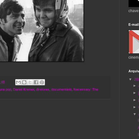
chave
E-mail
cinem
Arqui
▼
20
:48
►
tura pop
,
Daniel Kremer
,
diretores
,
documentário
,
Necessary: The
►
►
►
▼