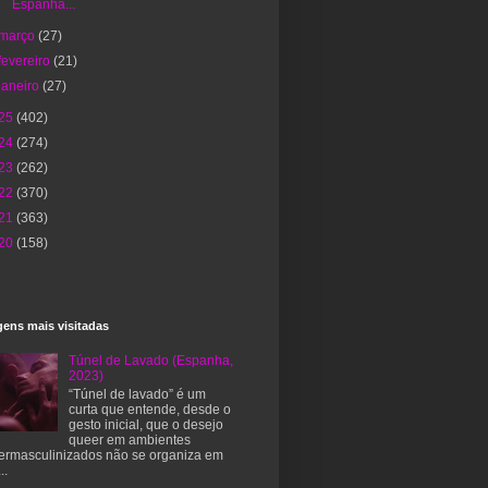
Espanha...
março
(27)
fevereiro
(21)
janeiro
(27)
25
(402)
24
(274)
23
(262)
22
(370)
21
(363)
20
(158)
ens mais visitadas
Túnel de Lavado (Espanha,
2023)
“Túnel de lavado” é um
curta que entende, desde o
gesto inicial, que o desejo
queer em ambientes
ermasculinizados não se organiza em
..