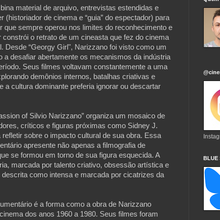
ina material de arquivo, entrevistas estendidas e
r (historiador de cinema e “guia” do espectador) para
r que sempre operou nos limites do reconhecimento e
 constrói o retrato de um cineasta que fez do cinema
 Desde “Georgy Girl", Narizzano foi visto como um
to a desafiar abertamente os mecanismos da indústria
eríodo. Seus filmes voltavam constantemente a uma
@cine
xplorando demônios internos, batalhas criativas e
 a cultura dominante preferia ignorar ou descartar
assion of Silvio Narizzano” organiza um mosaico de
dores, críticos e figuras próximas como Sidney J.
refletir sobre o impacto cultural de sua obra. Essa
Insta
tário apresente não apenas a filmografia de
e se formou em torno de sua figura esquecida. A
BLUE
a, marcada por talento criativo, obsessão artística e
descrita como intensa e marcada por cicatrizes da
cumentário é a forma como a obra de Narizzano
o cinema dos anos 1960 a 1980. Seus filmes foram