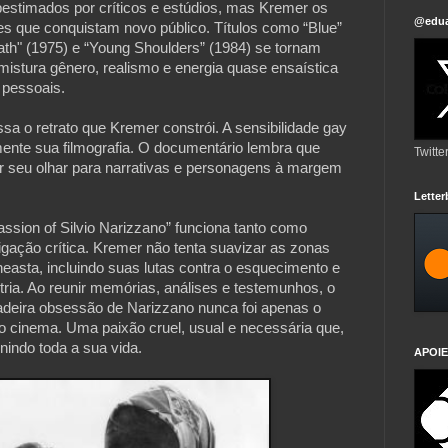
estimados por críticos e estúdios, mas Kremer os
@edua
es que conquistam novo público. Títulos como “Blue”
bath" (1975) e “Young Shoulders” (1984) se tornam
mistura gênero, realismo e energia quase ensaística
e pessoais.
a o retrato que Kremer constrói. A sensibilidade gay
nte sua filmografia. O documentário lembra que
Twitte
r seu olhar para narrativas e personagens à margem
Lette
ssion of Silvio Narizzano” funciona tanto como
ação crítica. Kremer não tenta suavizar as zonas
neasta, incluindo suas lutas contra o esquecimento e
stria. Ao reunir memórias, análises e testemunhos, o
adeira obsessão de Narizzano nunca foi apenas o
o cinema. Uma paixão cruel, usual e necessária que,
nindo toda a sua vida.
APOIE