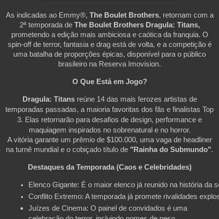
As indicadas ao Emmy®,
The Boulet Brothers
, retornam com a
2ª temporada de
The Boulet Brothers Dragula: Titans,
prometendo a edição mais ambiciosa e caótica da franquia. O
spin-off de terror, fantasia e drag está de volta, e a competição é
uma batalha de proporções épicas, disponível para o público
brasileiro na Reserva Imovision.
O Que Está em Jogo?
Dragula: Titans
reúne 14 das mais ferozes artistas de
temporadas passadas, a maioria favoritas dos fãs e finalistas Top
3. Elas retornarão para desafios de design, performance e
maquiagem inspirados no sobrenatural e no horror.
A vitória garante um prêmio de $100.000, uma vaga de headliner
na turnê mundial e o cobiçado título de
"Rainha do Submundo"
.
Destaques da Temporada (Caos e Celebridades)
Elenco Gigante: É o maior elenco já reunido na história da s
Conflito Extremo: A temporada já promete rivalidades explos
Juízes de Cinema: O painel de convidados é uma
celebração do terror, incluindo nomes de peso