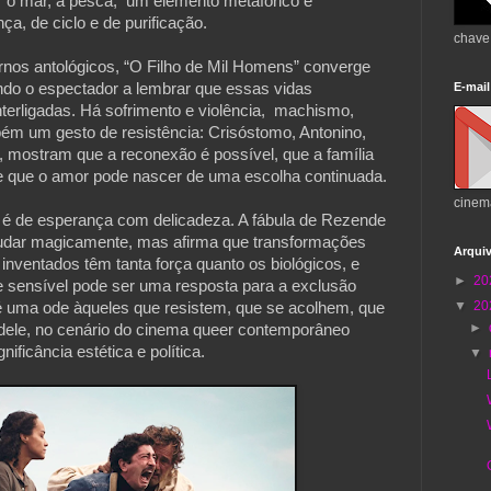
 o mar, a pesca, um elemento metafórico e
a, de ciclo e de purificação.
chave
rnos antológicos, “O Filho de Mil Homens” converge
do o espectador a lembrar que essas vidas
E-mail
terligadas. Há sofrimento e violência, machismo,
ém um gesto de resistência: Crisóstomo, Antonino,
s, mostram que a reconexão é possível, que a família
, e que o amor pode nascer de uma escolha continuada.
cinem
e é de esperança com delicadeza. A fábula de Rezende
udar magicamente, mas afirma que transformações
Arqui
 inventados têm tanta força quanto os biológicos, e
►
20
 e sensível pode ser uma resposta para a exclusão
▼
20
 é uma ode àqueles que resistem, que se acolhem, que
►
dele, no cenário do cinema queer contemporâneo
nificância estética e política.
▼