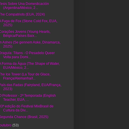
Tesis Sobre Una Domesticación
(Argentina/México, 2...
The Compatriots (EUA, 2024)
A Fuga de Fox (Stone Cold Fox, EUA,
2025)
Corações Jovens (Young Hearts,
Bélgica/Países Baix...
In Ashes (Se gennem Aske, Dinamarca,
2025)
Dragula: Titans - O Pesadelo Queer
Volta para Domi...
A Forma da Água (The Shape of Water,
EUA/México, 2...
The Ice Tower (La Tour de Glace,
França/Alemanha/I...
País das Fadas (Fairyland, EUA/França,
2023)
O Professor - 2ª Temporada (English
Teacher, EUA, ...
33ª edição do Festival MixBrasil de
Cultura da Div...
Segunda Chance (Brasil, 2025)
outubro
(53)