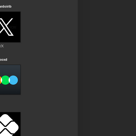
rdoirib
r/X
rboxd