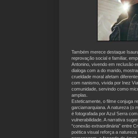
Também merece destaque Isaura
reprovação social e familiar, e
Antonino, vivendo em reclusão e
dialoga com a do marido, mostra
crueldade moral afetam diferente
com nanismo, vivida por Inez V
comunidade, servindo como micro
amplas.
Esteticamente, o filme conjuga 
garciamarquiana. A natureza (o 
é fotografada por Azul Serra co
vulnerabilidade.
A narrativa suge
“conexão extraordinária” entre C
poética visual reforça a natureza