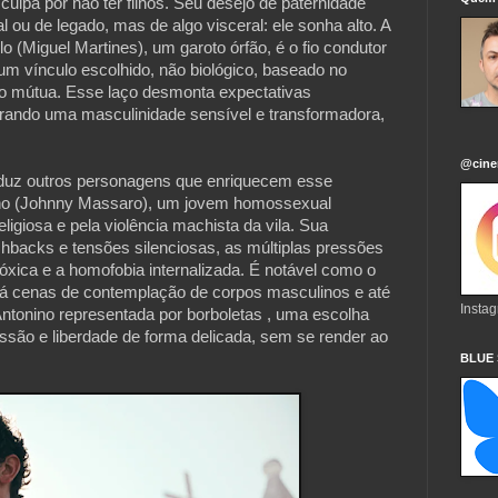
 culpa por não ter filhos. Seu desejo de paternidade
ou de legado, mas de algo visceral: ele sonha alto. A
o (Miguel Martines), um garoto órfão, é o fio condutor
um vínculo escolhido, não biológico, baseado no
ão mútua. Esse laço desmonta expectativas
strando uma masculinidade sensível e transformadora,
@cine
oduz outros personagens que enriquecem esse
ino (Johnny Massaro), um jovem homossexual
igiosa e pela violência machista da vila. Sua
shbacks e tensões silenciosas, as múltiplas pressões
óxica e a homofobia internalizada. É notável como o
Há cenas de contemplação de corpos masculinos e até
Insta
tonino representada por borboletas , uma escolha
ressão e liberdade de forma delicada, sem se render ao
BLUE