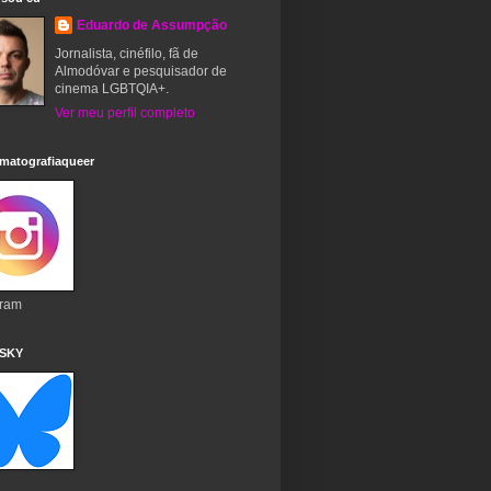
Eduardo de Assumpção
Jornalista, cinéfilo, fã de
Almodóvar e pesquisador de
cinema LGBTQIA+.
Ver meu perfil completo
matografiaqueer
gram
 SKY