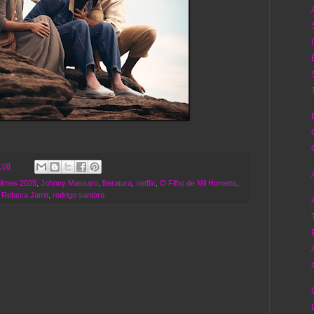
:08
filmes 2025
,
Johnny Massaro
,
literatura
,
netflix
,
O Filho de Mil Homens
,
,
Rebeca Jamir
,
rodrigo santoro