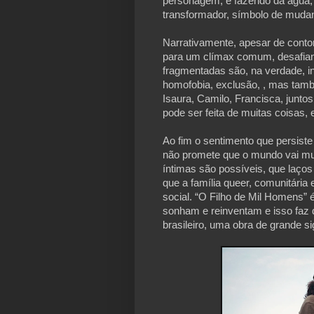
personagem, e fazendo da água,
transformador, símbolo de mudanç
Narrativamente, apesar de conto
para um clímax comum, desafian
fragmentadas são, na verdade, in
homofobia, exclusão, , mas tamb
Isaura, Camilo, Francisca, junto
pode ser feita de muitas coisas
Ao fim o sentimento que persist
não promete que o mundo vai m
íntimas são possíveis, que laços
que a família queer, comunitária
social. “O Filho de Mil Homens”
sonham e reinventam e isso faz 
brasileiro, uma obra de grande sig