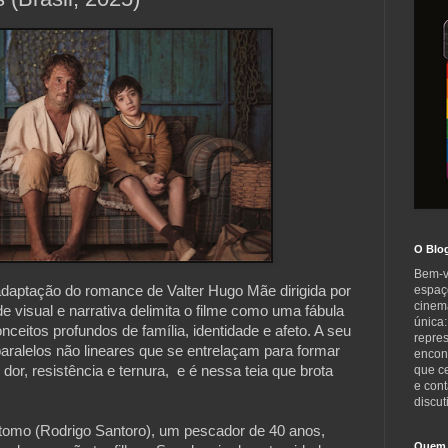
O Blo
Bem-v
daptação do romance de Valter Hugo Mãe dirigida por
espaç
cinem
e visual e narrativa delimita o filme como uma fábula
única:
nceitos profundos de família, identidade e afeto. A seu
repre
ralelos não lineares que se entrelaçam para formar
encont
r, resistência e ternura, e é nessa teia que brota
que c
e cont
discut
óstomo (Rodrigo Santoro), um pescador de 40 anos,
Quem 