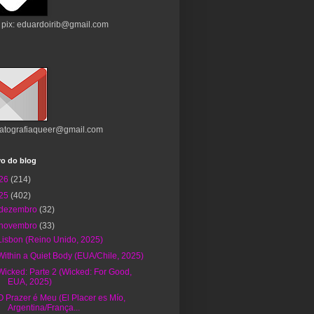
 pix: eduardoirib@gmail.com
atografiaqueer@gmail.com
vo do blog
26
(214)
25
(402)
dezembro
(32)
novembro
(33)
Lisbon (Reino Unido, 2025)
Within a Quiet Body (EUA/Chile, 2025)
Wicked: Parte 2 (Wicked: For Good,
EUA, 2025)
O Prazer é Meu (El Placer es Mío,
Argentina/França...