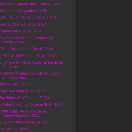
Anapidae (Appelle-moi, França, 2024)
Six Candies (Argentina, 2025)
I Wish You All The Best (EUA, 2024)
Éden & Charlie (França, 2024)
Scarlet Blue (França, 2024)
Two Black Boys in the Paradise (Reino
Unido, 2025)
E Seu Corpo é Belo (Brasil, 2024)
O Filho de Mil Homens (Brasil, 2025)
O Fim das Primeiras Vezes (El Fin de las
Primeras ...
A Sapatona Galáctica (Lesbian Space
Princess, Aust...
Apolo (Brasil, 2025)
Trago seu Amor (Brasil, 2025)
Blue Moon (EUA/Irlanda, 2025)
A Keller Christmas Vacation (EUA, 2025)
#300Cartas (Argentina/Reino
Unido/Alemanha, 2025)
Queens of the Dead (EUA, 2025)
LAR (Brasil, 2025)