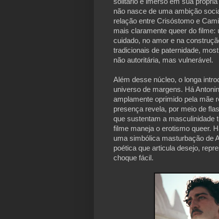
solitário e imerso em sua própria
não nasce de uma ambição social 
relação entre Crisóstomo e Camil
mais claramente queer do filme: 
cuidado, no amor e na construç
tradicionais de paternidade, mo
não autoritária, mas vulnerável.
Além desse núcleo, o longa intr
universo de margens. Há Anton
amplamente oprimido pela mãe rel
presença revela, por meio de fla
que sustentam a masculinidade t
filme maneja o erotismo queer. 
uma simbólica masturbação de An
poética que articula desejo, rep
choque fácil.