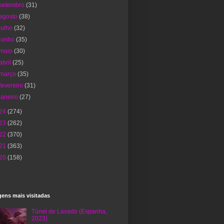
setembro
(31)
agosto
(38)
julho
(32)
junho
(35)
maio
(30)
abril
(25)
março
(35)
fevereiro
(31)
janeiro
(27)
24
(274)
23
(262)
22
(370)
21
(363)
20
(158)
ens mais visitadas
Túnel de Lavado (Espanha,
2023)