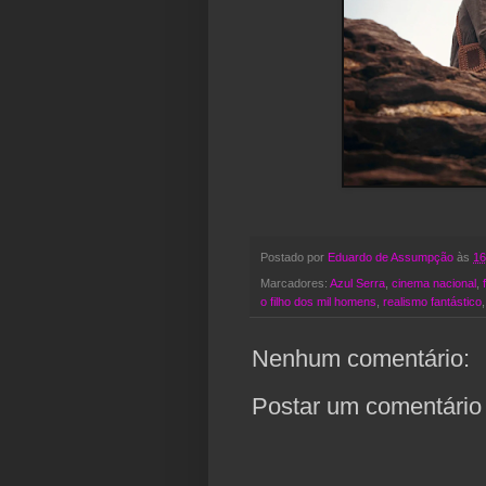
Postado por
Eduardo de Assumpção
às
16
Marcadores:
Azul Serra
,
cinema nacional
,
o filho dos mil homens
,
realismo fantástico
Nenhum comentário:
Postar um comentário