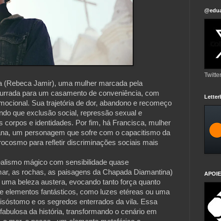
@edua
Twitte
 (Rebeca Jamir), uma mulher marcada pela
mpurrada para um casamento de conveniência, com
Lette
mocional. Sua trajetória de dor, abandono e recomeço
ndo que exclusão social, repressão sexual e
s corpos e identidades. Por fim, há Francisca, mulher
iana, um personagem que sofre com o capacitismo da
cosmo para refletir discriminações sociais mais
realismo mágico com sensibilidade quase
mar, as rochas, as paisagens da Chapada Diamantina)
APOIE
m uma beleza austera, evocando tanto força quanto
re elementos fantásticos, como luzes etéreas ou uma
risóstomo e os segredos enterrados da vila. Essa
 fabulosa da história, transformando o cenário em