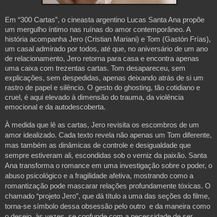
Em “300 Cartas”, o cineasta argentino Lucas Santa Ana propõe
um mergulho íntimo nas ruínas do amor contemporâneo. A
história acompanha Jero (Cristian Mariani) e Tom (Gastón Frías),
um casal admirado por todos, até que, no aniversário de um ano
de relacionamento, Jero retorna para casa e encontra apenas
uma caixa com trezentas cartas. Tom desapareceu, sem
explicações, sem despedidas, apenas deixando atrás de si um
rastro de papel e silêncio. O gesto do ghosting, tão cotidiano e
cruel, é aqui elevado à dimensão do trauma, da violência
emocional e da autodescoberta.
À medida que lê as cartas, Jero revisita os escombros de um
amor idealizado. Cada texto revela não apenas um Tom diferente,
mas também as dinâmicas de controle e desigualdade que
sempre estiveram ali, escondidas sob o verniz da paixão. Santa
Ana transforma o romance em uma investigação sobre o poder, o
abuso psicológico e a fragilidade afetiva, mostrando como a
romantização pode mascarar relações profundamente tóxicas. O
chamado “projeto Jero”, que dá título a uma das seções do filme,
torna-se símbolo dessa obsessão pelo outro e da maneira como
o desejo, às vezes, se confunde com a necessidade de ser