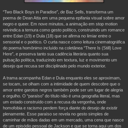
“Two Black Boys in Paradise”, de Baz Sells, transforma um
poema de Dean Atta em uma pequena epifania visual sobre amor
negro e queer. Em nove minutos, a animação em stop motion
reivindica a ternura como gesto político, construindo um romance
entre Edan (19) e Dula (18) que se afirma no limiar entre o
sensorial e o poético. O curta nasce como leitura cinematográfica
do poema homônimo incluído na coletânea “There Is (Still) Love
Here”, e preserva tanto sua cadência literária quanto sua
pulsação política, traduzindo em textura, luz e movimento um
desejo que recusa ser disciplinado pelo mundo exterior.
A trama acompanha Edan e Dula enquanto eles se aproximam,
se tocam, se olham com a intimidade de quem descobre que o
amor entre garotos negros também pode ser um lugar de alegria
e orgulho. O “paraíso” do título não é uma geografia literal, mas
um estado construído com a recusa da vergonha, onde
homofobia e racismo perdem força diante do desejo de existir
plenamente. Esse paraíso se revela no gesto simples de
caminhar de mãos dadas em um mercado, uma cena que nasce
de um episódio pessoal de Jackson e que se torna aqui um dos