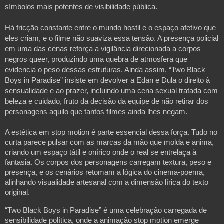
símbolos mais potentes de visibilidade pública.
Há fricção constante entre o mundo hostil e o espaço afetivo que
eles criam, e o filme não suaviza essa tensão. A presença policial
em uma das cenas reforça a vigilância direcionada a corpos
negros queer, produzindo uma quebra de atmosfera que
evidencia o peso dessas estruturas. Ainda assim, “Two Black
Boys in Paradise” insiste em devolver a Edan e Dula o direito à
sensualidade e ao prazer, incluindo uma cena sexual tratada com
beleza e cuidado, fruto da decisão da equipe de não retirar dos
personagens aquilo que tantos filmes ainda lhes negam.
A estética em stop motion é parte essencial dessa força. Tudo no
curta parece pulsar com as marcas da mão que molda e anima,
criando um espaço tátil e onírico onde o real se entrelaça à
fantasia. Os corpos dos personagens carregam textura, peso e
presença, e os cenários retomam a lógica do cinema-poema,
alinhando visualidade artesanal com a dimensão lírica do texto
original.
“Two Black Boys in Paradise” é uma celebração carregada de
sensibilidade política, onde a animação stop motion emerge