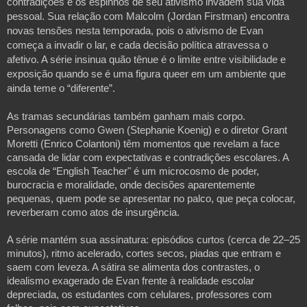
contradições e os espinhos de seu ativismo invadem sua vida
pessoal. Sua relação com Malcolm (Jordan Firstman) encontra
novas tensões nesta temporada, pois o ativismo de Evan
começa a invadir o lar, e cada decisão política atravessa o
afetivo. A série insinua quão tênue é o limite entre visibilidade e
exposição quando se é uma figura queer em um ambiente que
ainda teme o “diferente”.
As tramas secundárias também ganham mais corpo.
Personagens como Gwen (Stephanie Koenig) e o diretor Grant
Moretti (Enrico Colantoni) têm momentos que revelam a face
cansada de lidar com expectativas e contradições escolares. A
escola de “English Teacher" é um microcosmo de poder,
burocracia e moralidade, onde decisões aparentemente
pequenas, quem pode se apresentar no palco, que peça colocar,
reverberam como atos de insurgência.
A série mantém sua assinatura: episódios curtos (cerca de 22–25
minutos), ritmo acelerado, cortes secos, piadas que entram e
saem com leveza. A sátira se alimenta dos contrastes, o
idealismo exagerado de Evan frente à realidade escolar
depreciada, os estudantes com celulares, professores com