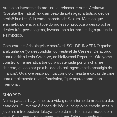
Atento ao interesse do menino, o treinador Hisashi Arakawa
(Sôsuke Ikematsu), ex-campeão da patinação artística, decide
acolhê-lo e treiná-lo como parceiro de Sakura. Mais do que
ensiná-lo, porém, a atitude do professor provoca o desabrochar
destes três personagens, levando-os a formar um laço profundo
e simbólico.
Com esta história singela e adorável, SOL DE INVERNO ganhou
a alcunha de “joia escondida” do Festival de Cannes. De acordo
com a crítica Lovia Gyarkye, do Hollywood Reporter, "Okuyama
constrói uma narrativa tranquila sustentada por um charme
discreto, guiado por pela beleza da paisagem e pela nostalgia da
infância". Gyarkye ainda pontua como o cineasta é capaz de criar
uma ambientação quase fantástica, “que opera como uma
memória”.
SINOPSE:
Numa pacata ilha japonesa, a vida gira em torno da mudança das
estações. O inverno é época de hóquei no gelo na escola, mas o
jovem e introspectivo Takuya não está muito entusiasmado com
isso. Seu verdadeiro interesse está em Sakura, estrela em