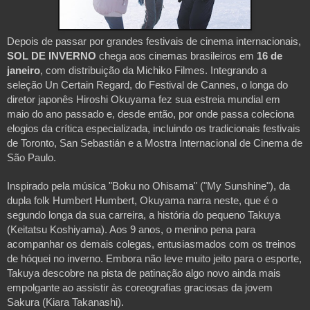
Depois de passar por grandes festivais de cinema internacionais,
SOL DE INVERNO
chega aos cinemas brasileiros em
16 de
janeiro
, com distribuição da Michiko Filmes. Integrando a
seleção Un Certain Regard, do Festival de Cannes, o longa do
diretor japonês Hiroshi Okuyama fez sua estreia mundial em
maio do ano passado e, desde então, por onde passa coleciona
elogios da crítica especializada, incluindo os tradicionais festivais
de Toronto, San Sebastián e a Mostra Internacional de Cinema de
São Paulo.
Inspirado pela música "Boku no Ohisama" ("My Sunshine"), da
dupla folk Humbert Humbert, Okuyama narra neste, que é o
segundo longa da sua carreira, a história do pequeno Takuya
(Keitatsu Koshiyama). Aos 9 anos, o menino pena para
acompanhar os demais colegas, entusiasmados com os treinos
de hóquei no inverno. Embora não leve muito jeito para o esporte,
Takuya descobre na pista de patinação algo novo ainda mais
empolgante ao assistir às coreografias graciosas da jovem
Sakura (Kiara Takanashi).