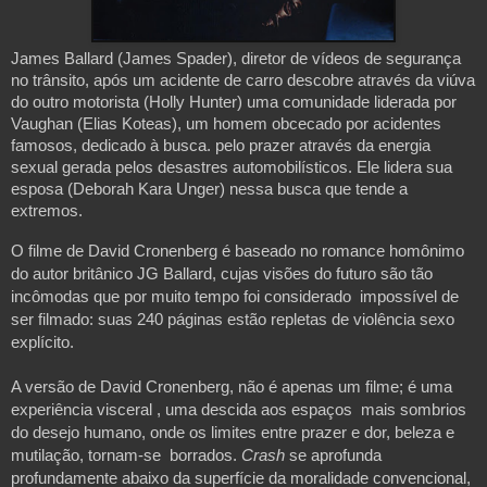
James Ballard (James Spader), diretor de vídeos de segurança
no trânsito, após um acidente de carro descobre através da viúva
do outro motorista (Holly Hunter) uma comunidade liderada por
Vaughan (Elias Koteas), um homem obcecado por acidentes
famosos, dedicado à busca. pelo prazer através da energia
sexual gerada pelos desastres automobilísticos. Ele lidera sua
esposa (Deborah Kara Unger) nessa busca que tende a
extremos.
O filme de David Cronenberg é baseado no romance homônimo
do autor britânico JG Ballard, cujas visões do futuro são tão
incômodas que por muito tempo foi considerado impossível de
ser filmado: suas 240 páginas estão repletas de violência sexo
explícito.
A versão de David Cronenberg, não é apenas um filme; é uma
experiência visceral , uma descida aos espaços mais sombrios
do desejo humano, onde os limites entre prazer e dor, beleza e
mutilação, tornam-se borrados.
Crash
se aprofunda
profundamente abaixo da superfície da moralidade convencional,