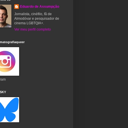
Eduardo de Assumpção
Jornalista, cinéfilo, fã de
Almodóvar e pesquisador de
cinema LGBTQIA+.
Ver meu perfil completo
matografiaqueer
gram
 SKY