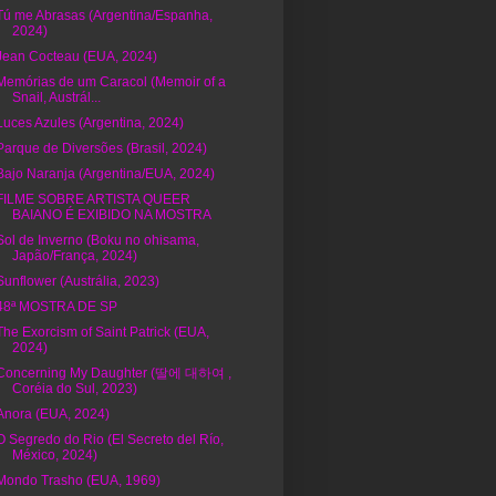
Tú me Abrasas (Argentina/Espanha,
2024)
Jean Cocteau (EUA, 2024)
Memórias de um Caracol (Memoir of a
Snail, Austrál...
Luces Azules (Argentina, 2024)
Parque de Diversões (Brasil, 2024)
Bajo Naranja (Argentina/EUA, 2024)
FILME SOBRE ARTISTA QUEER
BAIANO É EXIBIDO NA MOSTRA
Sol de Inverno (Boku no ohisama,
Japão/França, 2024)
Sunflower (Austrália, 2023)
48ª MOSTRA DE SP
The Exorcism of Saint Patrick (EUA,
2024)
Concerning My Daughter (딸에 대하여 ,
Coréia do Sul, 2023)
Anora (EUA, 2024)
O Segredo do Rio (El Secreto del Río,
México, 2024)
Mondo Trasho (EUA, 1969)