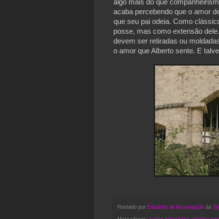
algo mais do que companheirismo
acaba percebendo que o amor de 
que seu pai odeia. Como clássico
posse, mas como extensão dele. 
devem ser retiradas ou moldadas
o amor que Alberto sente. E talv
Postado por
Eduardo de Assumpção
às
06
Marcadores:
carlos fernández
,
cinema lati