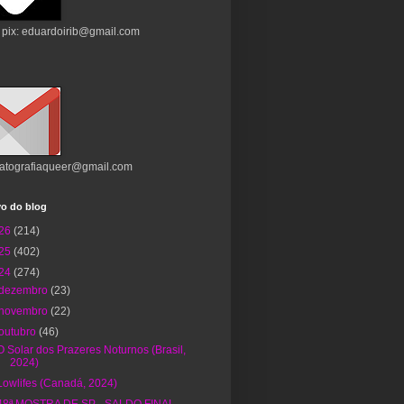
 pix: eduardoirib@gmail.com
atografiaqueer@gmail.com
vo do blog
26
(214)
25
(402)
24
(274)
dezembro
(23)
novembro
(22)
outubro
(46)
O Solar dos Prazeres Noturnos (Brasil,
2024)
Lowlifes (Canadá, 2024)