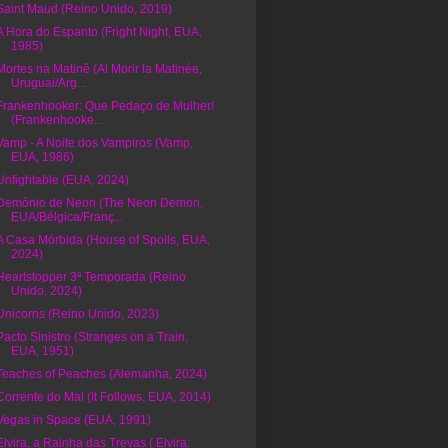
Saint Maud (Reino Unido, 2019)
A Hora do Espanto (Fright Night, EUA,
1985)
Mortes na Matinê (Al Morir la Matinée,
Uruguai/Arg...
Frankenhooker: Que Pedaço de Mulher!
(Frankenhooke...
Vamp - A Noite dos Vampiros (Vamp,
EUA, 1986)
Unfightable (EUA, 2024)
Demônio de Neon (The Neon Demon,
EUA/Bélgica/Franç...
A Casa Mórbida (House of Spoils, EUA,
2024)
Heartstopper 3ª Temporada (Reino
Unido, 2024)
Unicorns (Reino Unido, 2023)
Pacto Sinistro (Stranges on a Train,
EUA, 1951)
Teaches of Peaches (Alemanha, 2024)
Corrente do Mal (It Follows, EUA, 2014)
Vegas in Space (EUA, 1991)
Elvira, a Rainha das Trevas ( Elvira: