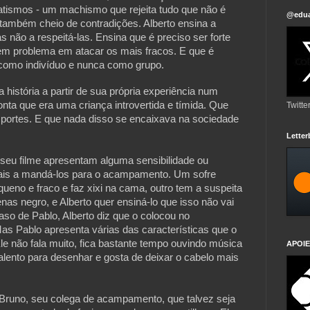
atismos - um machismo que rejeita tudo que não é
@edua
ambém cheio de contradições. Alberto ensina a
 não a respeitá-las. Ensina que é preciso ser forte
em problema em atacar os mais fracos. E que é
como indivíduo e nunca como grupo.
história a partir de sua própria experiência num
a que era uma criança introvertida e tímida. Que
Twitte
sportes. E que nada disso se encaixava na sociedade
Lette
seu filme apresentam alguma sensibilidade ou
pais a mandá-los para o acampamento. Um sofre
equeno e fraco e faz xixi na cama, outro tem a suspeita
as negro, e Alberto quer ensiná-lo que isso não vai
caso de Pablo, Alberto diz que o colocou no
s Pablo apresenta várias das características que o
Ele não fala muito, fica bastante tempo ouvindo música
APOIE
alento para desenhar e gosta de deixar o cabelo mais
Bruno, seu colega de acampamento, que talvez seja