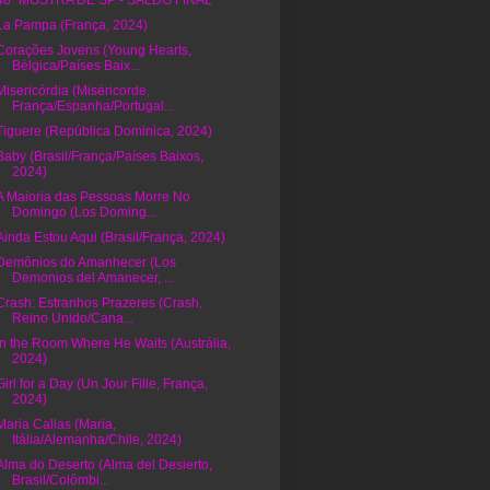
48ª MOSTRA DE SP - SALDO FINAL
La Pampa (França, 2024)
Corações Jovens (Young Hearts,
Bélgica/Países Baix...
Misericórdia (Miséricorde,
França/Espanha/Portugal...
Tiguere (República Dominica, 2024)
Baby (Brasil/França/Países Baixos,
2024)
A Maioria das Pessoas Morre No
Domingo (Los Doming...
Ainda Estou Aqui (Brasil/França, 2024)
Demônios do Amanhecer (Los
Demonios del Amanecer, ...
Crash: Estranhos Prazeres (Crash,
Reino Unido/Cana...
In the Room Where He Waits (Austrália,
2024)
Girl for a Day (Un Jour Fille, França,
2024)
Maria Callas (Maria,
Itália/Alemanha/Chile, 2024)
Alma do Deserto (Alma del Desierto,
Brasil/Colômbi...