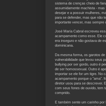
sistema de crenças cheio de fan
assumidamente machista - mas t
desejar e a possuir mulheres, mas
para se defender, mas que não t
importante vencer, mas sempre 
José María Cabral escreveu essa 
acampamento como esse. Ele cont
era inseguro e não gostava de e
dominicana.
Da mesma forma, os garotos de 
vulnerabilidade que levou seus 
bullying por ser gordo, outro é p
de ser homossexual. Outro é apen
importar se ele for um tigre. No 
acampamento porque o "ama". Ma
diretor usou para se descrever. 
com seus fones de ouvido, tem t
comprido.
E também sente um carinho por 