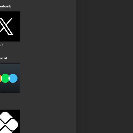
rdoirib
r/X
rboxd