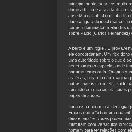
principalmente, sobre as mulheres
dominador, que atraia tanto a es
José María Cabral não fala de lo
dado à figura do ideal masculino
homem dominador, malandro, qu
sobre Pablo (Carlos Fernández) e
Alberto é um "tigre". É provavel
ele concordariam. Um rico dono d
uma autoridade sobre o que é se
acampamento especial, onde famí
por uma temporada. Quando sua e
as férias, o garoto não imagina 
outros jovens como ele, Pablo pa
consiste em exercícios físicos 
brigas de socos.
Tudo isso enquanto a ideologia 
Frases como "o homem não entreg
desse país" e "vocês podem nasc
misturam com versículos bíblicos
homem para ter relações com el