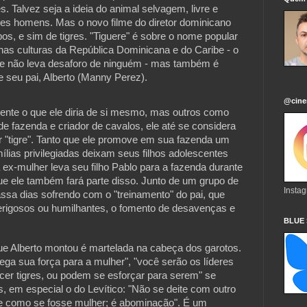
. Talvez seja a ideia do animal selvagem, livre e
ses homens. Mas o novo filme do diretor dominicano
bos, e sim de tigres. "Tiguere" é sobre o nome popular
 nas culturas da República Dominicana e do Caribe - o
e não leva desaforo de ninguém - mas também é
 seu pai, Alberto (Manny Perez).
@cine
mente o que ele diria de si mesmo, mas outros como
e fazenda e criador de cavalos, ele até se considera
r "tigre". Tanto que ele promove em sua fazenda um
lias privilegiadas deixam seus filhos adolescentes
x-mulher leva seu filho Pablo para a fazenda durante
que ele também fará parte disso. Junto de um grupo de
Insta
ssa dias sofrendo com o "treinamento" do pai, que
perigosos ou humilhantes, o fomento de desavenças e
BLUE
que Alberto montou é martelada na cabeça dos garotos.
a sua força para a mulher", "você serão os líderes
er tigres, ou podem se esforçar para serem" se
, em especial o do Levítico: "Não se deite com outro
e como se fosse mulher; é abominação". É um