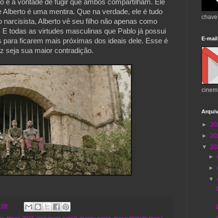
 e a vontade de fugir que ambos compartilham. Ele
Alberto é uma mentira. Que na verdade, ele é tudo
chave
 narcisista, Alberto vê seu filho não apenas como
E todas as virtudes masculinas que Pablo já possui
E-mail
 para ficarem mais próximas dos ideais dele. Esse é
ez seja sua maior contradição.
cinem
Arqui
►
20
►
20
▼
20
►
►
▼
:08
no
,
filmes 2024
,
josé maria cabral
,
manny perez
,
masculinidade tóxica
,