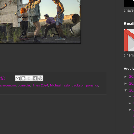
chave
E-mail
cinem
Arqui
►
20
:50
►
20
a argentino
,
comédia
,
filmes 2024
,
Michael Taylor Jackson
,
poliamor
,
▼
20
►
►
▼