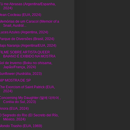
Tú me Abrasas (Argentina/Espanha,
2024)
Jean Cocteau (EUA, 2024)
Memórias de um Caracol (Memoir of a
Snail, Austrál...
Luces Azules (Argentina, 2024)
Parque de Diversões (Brasil, 2024)
Bajo Naranja (Argentina/EUA, 2024)
FILME SOBRE ARTISTA QUEER
BAIANO É EXIBIDO NA MOSTRA
Sol de Inverno (Boku no ohisama,
Japão/França, 2024)
Sunflower (Austrália, 2023)
48ª MOSTRA DE SP
The Exorcism of Saint Patrick (EUA,
2024)
Concerning My Daughter (딸에 대하여 ,
Coréia do Sul, 2023)
Anora (EUA, 2024)
O Segredo do Rio (El Secreto del Río,
México, 2024)
Mondo Trasho (EUA, 1969)