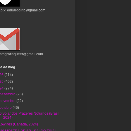
 pix: eduardoirib@gmail.com
atografiaqueer@gmail.com
vo do blog
26
(214)
25
(402)
24
(274)
dezembro
(23)
novembro
(22)
outubro
(46)
O Solar dos Prazeres Noturnos (Brasil,
2024)
Lowlifes (Canadá, 2024)