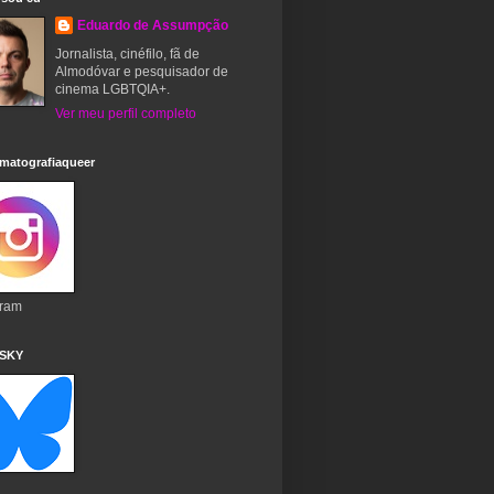
Eduardo de Assumpção
Jornalista, cinéfilo, fã de
Almodóvar e pesquisador de
cinema LGBTQIA+.
Ver meu perfil completo
matografiaqueer
gram
 SKY