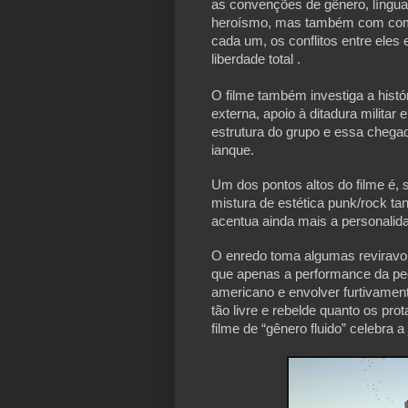
as convenções de gênero, língua
heroísmo, mas também com comé
cada um, os conflitos entre eles
liberdade total .
O filme também investiga a histó
externa, apoio à ditadura militar
estrutura do grupo e essa chegad
ianque.
Um dos pontos altos do filme é, 
mistura de estética punk/rock t
acentua ainda mais a personalid
O enredo toma algumas reviravo
que apenas a performance da pe
americano e envolver furtivame
tão livre e rebelde quanto os pr
filme de “gênero fluido” celebra a