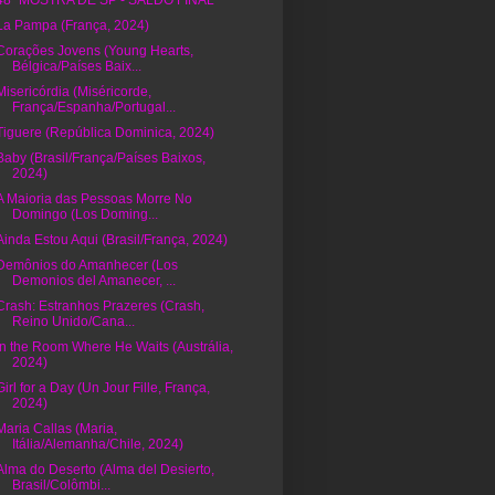
48ª MOSTRA DE SP - SALDO FINAL
La Pampa (França, 2024)
Corações Jovens (Young Hearts,
Bélgica/Países Baix...
Misericórdia (Miséricorde,
França/Espanha/Portugal...
Tiguere (República Dominica, 2024)
Baby (Brasil/França/Países Baixos,
2024)
A Maioria das Pessoas Morre No
Domingo (Los Doming...
Ainda Estou Aqui (Brasil/França, 2024)
Demônios do Amanhecer (Los
Demonios del Amanecer, ...
Crash: Estranhos Prazeres (Crash,
Reino Unido/Cana...
In the Room Where He Waits (Austrália,
2024)
Girl for a Day (Un Jour Fille, França,
2024)
Maria Callas (Maria,
Itália/Alemanha/Chile, 2024)
Alma do Deserto (Alma del Desierto,
Brasil/Colômbi...