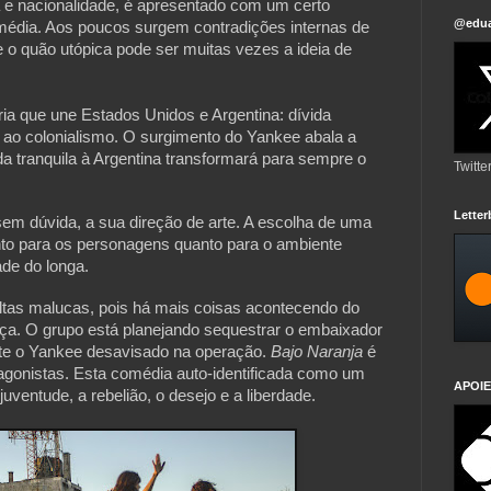
 e nacionalidade, é apresentado com um certo
@edua
dia. Aos poucos surgem contradições internas de
 e o quão utópica pode ser muitas vezes a ideia de
ria que une Estados Unidos e Argentina: dívida
 e ao colonialismo. O surgimento do Yankee abala a
a tranquila à Argentina transformará para sempre o
Twitte
Lette
sem dúvida, a sua direção de arte. A escolha de uma
anto para os personagens quanto para o ambiente
ade do longa.
ltas malucas, pois há mais coisas acontecendo do
ça. O grupo está planejando sequestrar o embaixador
nte o Yankee desavisado na operação.
Bajo Naranja
é
otagonistas. Esta comédia auto-identificada como um
APOIE
 juventude, a rebelião, o desejo e a liberdade.