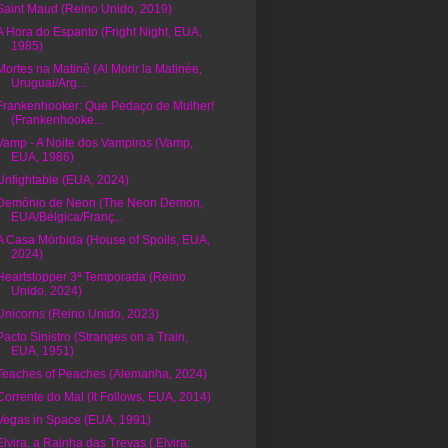
Saint Maud (Reino Unido, 2019)
A Hora do Espanto (Fright Night, EUA,
1985)
Mortes na Matinê (Al Morir la Matinée,
Uruguai/Arg...
Frankenhooker: Que Pedaço de Mulher!
(Frankenhooke...
Vamp - A Noite dos Vampiros (Vamp,
EUA, 1986)
Unfightable (EUA, 2024)
Demônio de Neon (The Neon Demon,
EUA/Bélgica/Franç...
A Casa Mórbida (House of Spoils, EUA,
2024)
Heartstopper 3ª Temporada (Reino
Unido, 2024)
Unicorns (Reino Unido, 2023)
Pacto Sinistro (Stranges on a Train,
EUA, 1951)
Teaches of Peaches (Alemanha, 2024)
Corrente do Mal (It Follows, EUA, 2014)
Vegas in Space (EUA, 1991)
Elvira, a Rainha das Trevas ( Elvira: