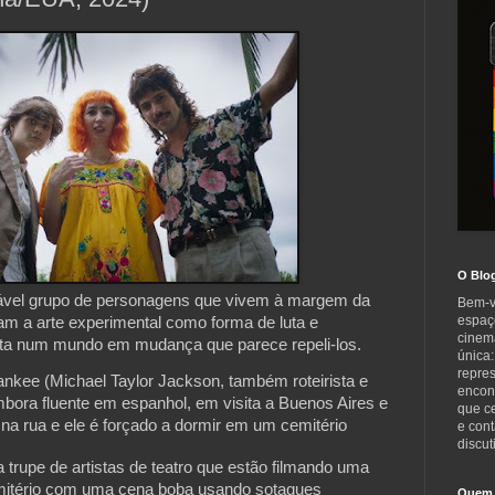
O Blo
vel grupo de personagens que vivem à margem da
Bem-v
espaç
am a arte experimental como forma de luta e
cinem
sta num mundo em mudança que parece repeli-los.
única:
repre
Yankee (Michael Taylor Jackson, também roteirista e
encont
bora fluente em espanhol, em visita a Buenos Aires e
que c
a rua e ele é forçado a dormir em um cemitério
e cont
discut
trupe de artistas de teatro que estão filmando uma
emitério com uma cena boba usando sotaques
Quem 