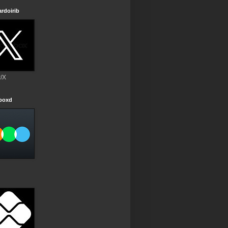
rdoirib
r/X
rboxd