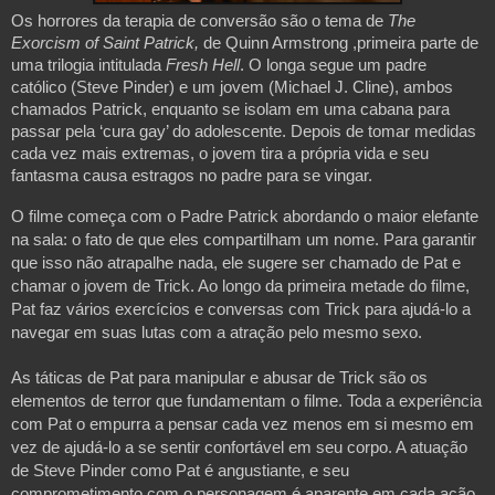
Os horrores da terapia de conversão são o tema de
The
Exorcism of Saint Patrick,
de Quinn Armstrong ,primeira parte de
uma trilogia intitulada
Fresh Hell
. O longa segue um padre
católico (Steve Pinder) e um jovem (Michael J. Cline), ambos
chamados Patrick, enquanto se isolam em uma cabana para
passar pela ‘cura gay’ do adolescente. Depois de tomar medidas
cada vez mais extremas, o jovem tira a própria vida e seu
fantasma causa estragos no padre para se vingar.
O filme começa com o Padre Patrick abordando o maior elefante
na sala: o fato de que eles compartilham um nome. Para garantir
que isso não atrapalhe nada, ele sugere ser chamado de Pat e
chamar o jovem de Trick. Ao longo da primeira metade do filme,
Pat faz vários exercícios e conversas com Trick para ajudá-lo a
navegar em suas lutas com a atração pelo mesmo sexo.
As táticas de Pat para manipular e abusar de Trick são os
elementos de terror que fundamentam o filme. Toda a experiência
com Pat o empurra a pensar cada vez menos em si mesmo em
vez de ajudá-lo a se sentir confortável em seu corpo. A atuação
de Steve Pinder como Pat é angustiante, e seu
comprometimento com o personagem é aparente em cada ação.