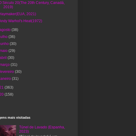
O Século 20(The 20th Century, Canadá,
2019)
Haymaker(EUA, 2021)
Andy Warhol's Heat(1972)
agosto
(38)
julho
(36)
junho
(30)
maio
(29)
abril
(30)
março
(31)
fevereiro
(30)
janeiro
(31)
21
(363)
20
(158)
ens mais visitadas
Túnel de Lavado (Espanha,
2023)