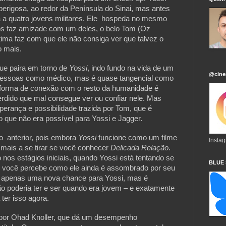
 perigosa, ao redor da Península do Sinai, mas antes 
 a quatro jovens militares. Ele  hospeda no mesmo 
os faz amizade com um deles, o belo Tom (Oz 
tima faz com que ele não consiga ver que talvez o 
o mais.
ue paira em torno de 
Yossi
, indo fundo na vida de um 
@cine
essoas como médico, mas é quase tangencial como 
orma de conexão com o resto da humanidade é 
erdido que mal consegue ver ou confiar nele. Mas 
ança e possibilidade trazida por Tom, que é 
o que não era possível para Yossi e Jagger.
  anterior, pois embora 
Yossi 
funcione como um filme 
Insta
 mais a se tirar se você conhecer
 Delicada Relação
. 
 nos estágios iniciais, quando Yossi está tentando se 
BLUE
 você percebe como ele ainda é assombrado por seu 
a apenas uma nova chance para Yossi, mas é 
o poderia ter e ser quando era jovem – e exatamente 
ter isso agora.
por Ohad Knoller, que dá um desempenho 