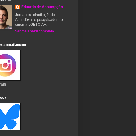
Eduardo de Assumpção
Jornalista, cinéfilo, fã de
Almodóvar e pesquisador de
cinema LGBTQIA+.
Ver meu perfil completo
matografiaqueer
gram
 SKY