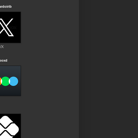
rdoirib
r/X
rboxd