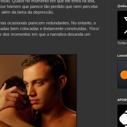
ítulo. Quase no momento em que ele entra na tela, 
esse homem que parece tão perdido que nem percebe 
@edua
r além da beira da depressão.
enas ocasionais parecem redundantes. No entanto, o 
omadas bem colocadas e lindamente construídas. 
Yossi
ar dos momentos em que a narrativa desanda um 
Twitte
Lette
APOIE