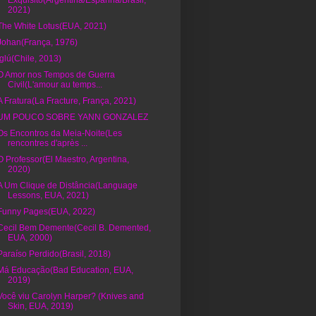
Exquisito(Argentina/Espanha/Brasil,
2021)
The White Lotus(EUA, 2021)
Johan(França, 1976)
Iglú(Chile, 2013)
O Amor nos Tempos de Guerra
Civil(L'amour au temps...
A Fratura(La Fracture, França, 2021)
UM POUCO SOBRE YANN GONZALEZ
Os Encontros da Meia-Noite(Les
rencontres d'après ...
O Professor(El Maestro, Argentina,
2020)
A Um Clique de Distância(Language
Lessons, EUA, 2021)
Funny Pages(EUA, 2022)
Cecil Bem Demente(Cecil B. Demented,
EUA, 2000)
Paraíso Perdido(Brasil, 2018)
Má Educação(Bad Education, EUA,
2019)
Você viu Carolyn Harper? (Knives and
Skin, EUA, 2019)