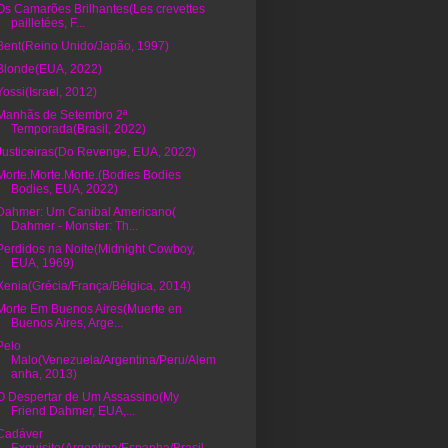
Os Camarões Brilhantes(Les crevettes
pailletées, F...
Bent(Reino Unido/Japão, 1997)
Blonde(EUA, 2022)
Yossi(Israel, 2012)
Manhãs de Setembro 2ª
Temporada(Brasil, 2022)
Justiceiras(Do Revenge, EUA, 2022)
Morte.Morte.Morte.(Bodies Bodies
Bodies, EUA, 2022)
Dahmer: Um Canibal Americano(
Dahmer - Monster: Th...
Perdidos na Noite(Midnight Cowboy,
EUA, 1969)
Xenia(Grécia/França/Bélgica, 2014)
Morte Em Buenos Aires(Muerte en
Buenos Aires, Arge...
Pelo
Malo(Venezuela/Argentina/Peru/Alem
anha, 2013)
O Despertar de Um Assassino(My
Friend Dahmer, EUA,...
Cadáver