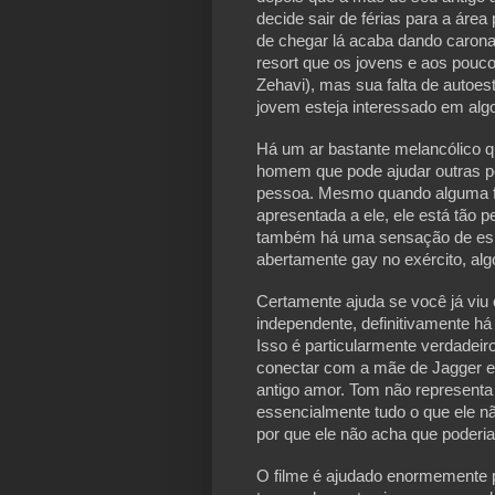
decide sair de férias para a área
de chegar lá acaba dando carona
resort que os jovens e aos pouc
Zehavi), mas sua falta de autoes
jovem esteja interessado em alg
Há um ar bastante melancólico q
homem que pode ajudar outras p
pessoa. Mesmo quando alguma f
apresentada a ele, ele está tão p
também há uma sensação de esper
abertamente gay no exército, alg
Certamente ajuda se você já viu o
independente, definitivamente há
Isso é particularmente verdadeiro
conectar com a mãe de Jagger e
antigo amor. Tom não represent
essencialmente tudo o que ele nã
por que ele não acha que poderia 
O filme é ajudado enormemente 