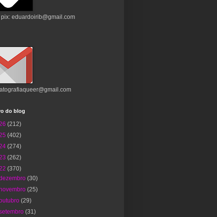
 pix: eduardoirib@gmail.com
atografiaqueer@gmail.com
vo do blog
26
(212)
25
(402)
24
(274)
23
(262)
22
(370)
dezembro
(30)
novembro
(25)
outubro
(29)
setembro
(31)