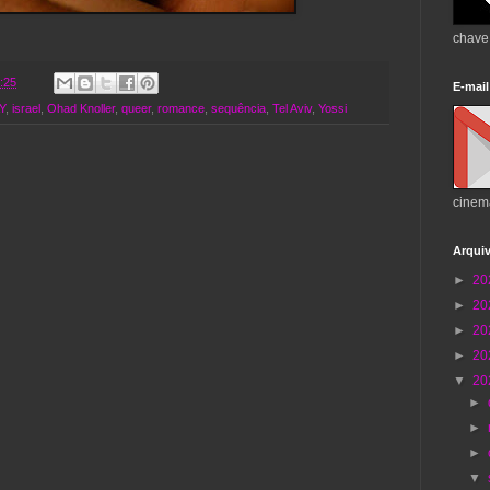
chave
:25
E-mail
Y
,
israel
,
Ohad Knoller
,
queer
,
romance
,
sequência
,
Tel Aviv
,
Yossi
cinem
Arqui
►
20
►
20
►
20
►
20
▼
20
►
►
►
▼