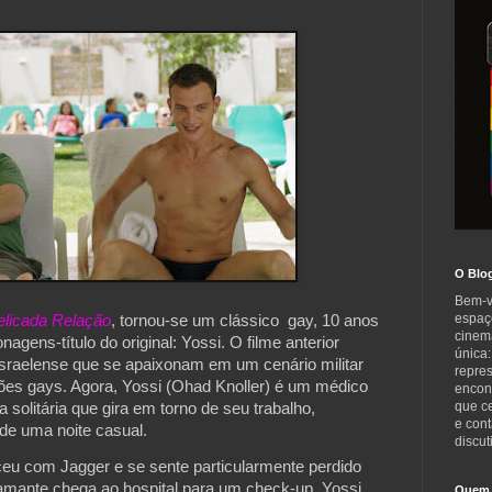
O Blo
Bem-v
espaç
elicada Relação
, tornou-se um clássico  gay, 10 anos 
cinem
gens-título do original: Yossi. O filme anterior 
única:
israelense que se apaixonam em um cenário militar 
repre
ões gays. Agora, Yossi (Ohad Knoller) é um médico 
encont
que c
solitária que gira em torno de seu trabalho, 
e cont
 de uma noite casual.
discut
eu com Jagger e se sente particularmente perdido 
amante chega ao hospital para um check-up. Yossi 
Quem 