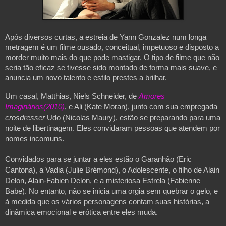
Após diversos curtas, a estreia de Yann Gonzalez num longa 
metragem é um filme ousado, conceitual, impetuoso e disposto a 
morder muito mais do que pode mastigar. O tipo de filme que não 
seria tão eficaz se tivesse sido montado de forma mais suave, e 
anuncia um novo talento e estilo prestes a brilhar.
Um casal, Matthias, Niels Schneider, de 
Amores 
Imaginários(2010)
, e Ali (Kate Moran), junto com sua empregada 
crosdresser 
Udo (Nicolas Maury), estão se preparando para uma 
noite de libertinagem. Eles convidaram pessoas que atendem por 
nomes incomuns.
Convidados para se juntar a eles estão o Garanhão (Eric 
Cantona), a Vadia (Julie Brémond), o Adolescente, o filho de Alain 
Delon, Alain-Fabien Delon, e a misteriosa Estrela (Fabienne 
Babe). No entanto, não se inicia uma orgia sem quebrar o gelo, e 
à medida que os vários personagens contam suas histórias, a 
dinâmica emocional e erótica entre eles muda. 