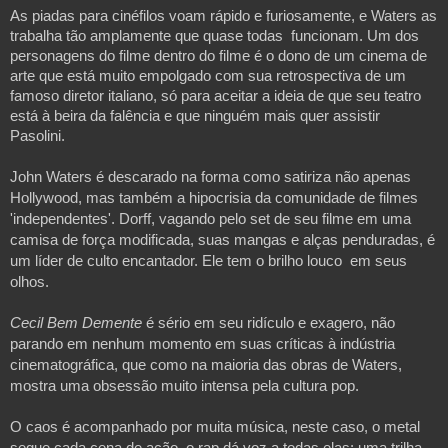
As piadas para cinéfilos voam rápido e furiosamente, e Waters as
trabalha tão amplamente que quase todas funcionam. Um dos
personagens do filme dentro do filme é o dono de um cinema de
arte que está muito empolgado com sua retrospectiva de um
famoso diretor italiano, só para aceitar a ideia de que seu teatro
está à beira da falência e que ninguém mais quer assistir
Pasolini.
John Waters é descarado na forma como satiriza não apenas 
Hollywood, mas também a hipocrisia da comunidade de filmes 
'independentes'. Dorff, vagando pelo set de seu filme em uma 
camisa de força modificada, suas mangas e alças penduradas, é 
um líder de culto encantador. Ele tem o brilho louco  em seus 
olhos. 
Cecil Bem Demente
 é sério em seu ridículo e exagero, não 
parando em nenhum momento em suas críticas à indústria 
cinematográfica, que como na maioria das obras de Waters, 
mostra uma obsessão muito intensa pela cultura pop.
O caos é acompanhado por muita música, neste caso, o metal 
segue cada cena de ação, o rap dá voz a todas elas: uma trilha 