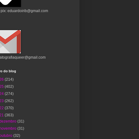
 pix: eduardoirib@gmail.com
atografiaqueer@gmail.com
vo do blog
26
(214)
25
(402)
24
(274)
23
(262)
22
(370)
21
(363)
dezembro
(31)
novembro
(31)
outubro
(32)