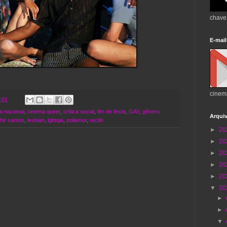
chave
E-mail
cinem
:01
a nacional
,
cinema queer
,
crítica social
,
fim de festa
,
GAY
,
gênero
Arqui
hir santos
,
lesbian
,
lgbtqia
,
poliamor
,
recife
►
20
►
20
►
20
►
20
►
20
▼
20
►
►
▼