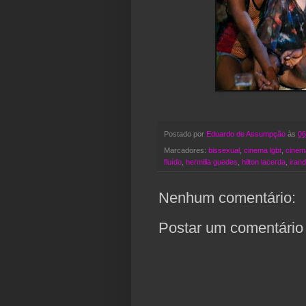
Postado por
Eduardo de Assumpção
às
06
Marcadores:
bissexual
,
cinema lgbt
,
cinem
fluído
,
hermilia guedes
,
hilton lacerda
,
irand
Nenhum comentário:
Postar um comentário