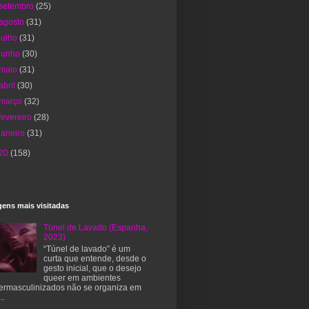
setembro
(25)
agosto
(31)
julho
(31)
junho
(30)
maio
(31)
abril
(30)
março
(32)
fevereiro
(28)
janeiro
(31)
20
(158)
ens mais visitadas
Túnel de Lavado (Espanha,
2023)
“Túnel de lavado” é um
curta que entende, desde o
gesto inicial, que o desejo
queer em ambientes
ermasculinizados não se organiza em
..