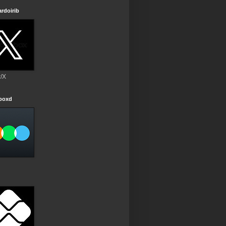
rdoirib
r/X
rboxd