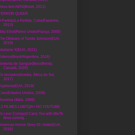
Deus tem AIDS(Brasil, 2021)
TERROR QUEER
A Partida(La Partida, Cuba/Espanha,
2013)
Billy Elliot(Reino Unido/França, 2000)
The Obituary of Tunde Johnson(EUA,
2019)
Madame X(EUA, 2021)
Esteros(Brasil/Argentina, 2016)
Sedenta de Sangue(Bloodthirsty,
Canadá, 2020)
Os Iniciados(Inxeba, África do Sul,
2017)
Euphoria(EUA, 2019)
Ciao(Estados Unidos, 2008)
Teorema (Itália, 1968)
12 FILMES LGBTQIA+ NO YOUTUBE
Te Levo Comigo(I Carry You with Me/Te
llevo conmig...
American Horror Story S5: Hotel(EUA,
2016)