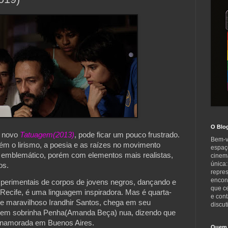
O Blo
 novo 
Tatuagem(2013)
, pode ficar um pouco frustrado. 
Bem-v
ém o lirismo, a poesia e as raízes no movimento 
espaç
emblemático, porém com elementos mais realistas, 
cinem
única:
os.
repre
encont
erimentais de corpos de jovens negros, dançando e 
que c
Recife, é uma linguagem inspiradora. Mas é quarta-
e cont
re maravilhoso Irandhir Santos, chega em seu 
discut
ovem sobrinha Penha(Amanda Beça) nua, dizendo que 
a namorada em Buenos Aires.
Quem 