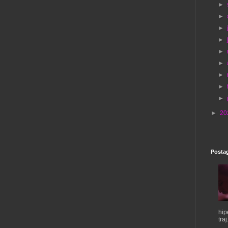
►
►
►
►
►
►
►
►
►
►
20
Postag
hip
traj.