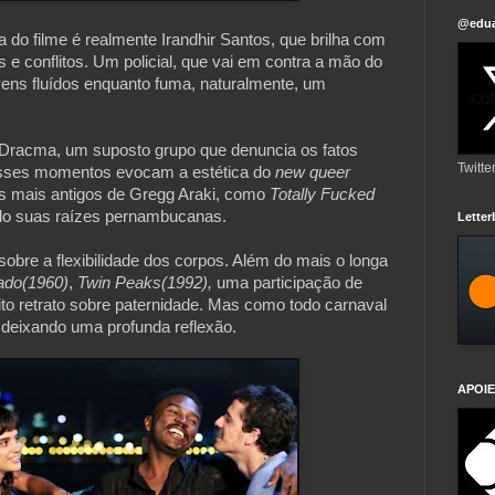
@edua
a do filme é realmente Irandhir Santos, que brilha com 
 conflitos. Um policial, que vai em contra a mão do 
ens fluídos enquanto fuma, naturalmente, um 
racma, um suposto grupo que denuncia os fatos 
Twitte
Esses momentos evocam a estética do 
new queer 
es mais antigos de Gregg Araki, como 
Totally Fucked 
ado suas raízes pernambucanas.
Lette
obre a flexibilidade dos corpos. Além do mais o longa 
ado(1960)
, 
Twin Peaks(1992),
 uma participação de 
o retrato sobre paternidade. Mas como todo carnaval 
APOIE