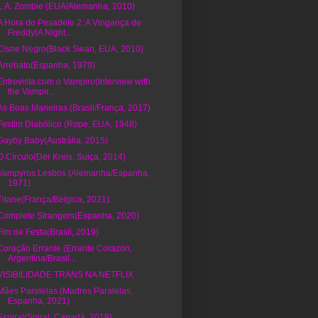
L.A. Zombie (EUA/Alemanha, 2010)
A Hora do Pesadelo 2: A Vingança de
Freddy(A Night...
Cisne Negro(Black Swan, EUA, 2010)
Arrebato(Espanha, 1979)
Entrevista com o Vampiro(Interview with
the Vampir...
As Boas Maneiras (Brasil/França, 2017)
Festim Diabólico (Rope, EUA, 1948)
Gayby Baby(Austrália, 2015)
O Círculo(Der Kreis, Suiça, 2014)
Vampyros Lesbos (Alemanha/Espanha,
1971)
Titane(França/Bélgica, 2021)
Complete Strangers(Espanha, 2020)
Fim de Festa(Brasil, 2019)
Coração Errante (Errante Corazón,
Argentina/Brasil...
VISIBILIDADE TRANS NA NETFLIX
Mães Paralelas (Madres Paralelas,
Espanha, 2021)
Espiral(Spiral, Canadá, 2019)