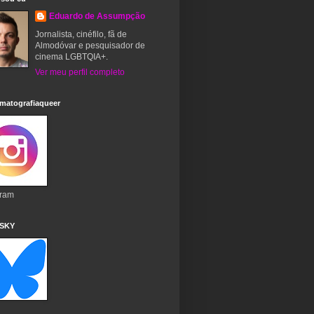
Eduardo de Assumpção
Jornalista, cinéfilo, fã de
Almodóvar e pesquisador de
cinema LGBTQIA+.
Ver meu perfil completo
matografiaqueer
gram
 SKY