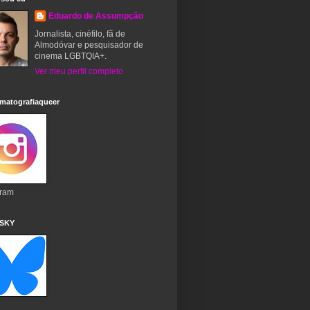
Eduardo de Assumpção
Jornalista, cinéfilo, fã de
Almodóvar e pesquisador de
cinema LGBTQIA+.
Ver meu perfil completo
matografiaqueer
gram
 SKY