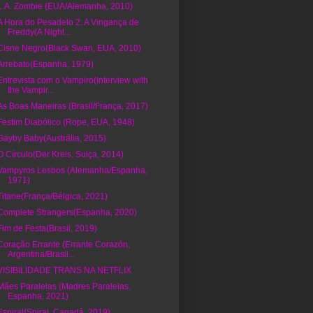
L.A. Zombie (EUA/Alemanha, 2010)
A Hora do Pesadelo 2: A Vingança de
Freddy(A Night...
Cisne Negro(Black Swan, EUA, 2010)
Arrebato(Espanha, 1979)
Entrevista com o Vampiro(Interview with
the Vampir...
As Boas Maneiras (Brasil/França, 2017)
Festim Diabólico (Rope, EUA, 1948)
Gayby Baby(Austrália, 2015)
O Círculo(Der Kreis, Suiça, 2014)
Vampyros Lesbos (Alemanha/Espanha,
1971)
Titane(França/Bélgica, 2021)
Complete Strangers(Espanha, 2020)
Fim de Festa(Brasil, 2019)
Coração Errante (Errante Corazón,
Argentina/Brasil...
VISIBILIDADE TRANS NA NETFLIX
Mães Paralelas (Madres Paralelas,
Espanha, 2021)
Espiral(Spiral, Canadá, 2019)