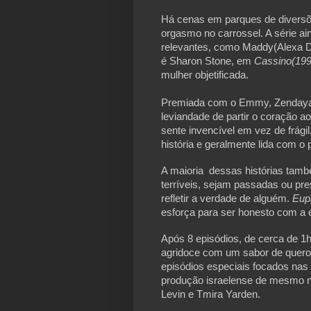
Há cenas em parques de diversõe
orgasmo no carrossel. A série a
relevantes, como Maddy(Alexa De
é Sharon Stone, em 
Cassino(199
mulher objetificada.
Premiada com o Emmy, Zendaya é
leviandade de partir o coração 
sente invencível em vez de frági
A maioria  dessas histórias tamb
terríveis, sejam passadas ou p
refletir a verdade de alguém. 
Eup
esforça para ser honesto com a 
Após 8 episódios, de cerca de 1h,
agridoce com um sabor de quero 
episódios especiais focados nas 
produção israelense de mesmo n
Levin e Tmira Yarden.