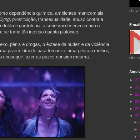
chave
como dependência química, ambientes manicomiais, 
liyng
, prostituição, transexualidade, abuso contra a 
E-mail
dofilia e gordofobia, a série vai desenvolvendo o 
e se torna tão intenso quanto platônico.
o, pênis e drogas, o êxtase da nudez e da violência 
uma jovem lutando para tornar-se uma pessoa melhor, 
ra conseguir fazer as pazes consigo mesma.
cinem
Arqui
►
20
►
20
►
20
►
20
►
20
▼
20
►
►
▼