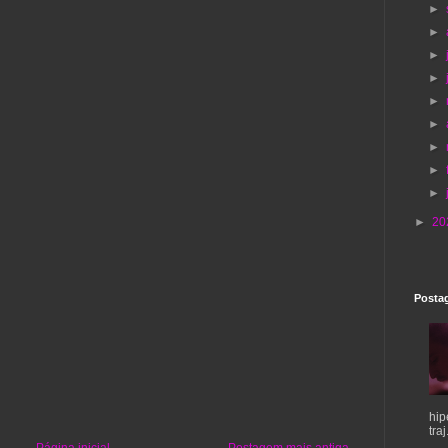
►
►
►
►
►
►
►
►
►
►
20
Postag
hip
traj.