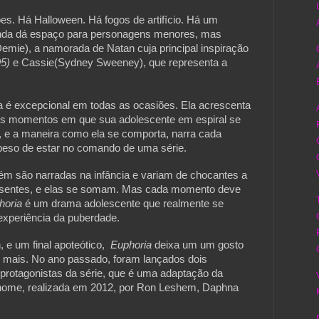
s. Há Halloween. Há fogos de artifício. Há um 
inda dá espaço para personagens menores, mas 
mie), a namorada de Natan cuja principal inspiração 
5) 
e Cassie(Sydney Sweeney), que representa a 
 excepcional em todas as ocasiões. Ela acrescenta 
aos momentos em que sua adolescente em espiral se 
l, e a maneira como ela se comporta, narra cada 
ém são narradas na infância e variam de chocantes a 
resentes, e elas se somam. Mas cada momento deve 
horia 
é um drama adolescente que realmente se 
experiência da puberdade.
 e um final apoteótico,  
Euphoria 
deixa um um gosto 
mais. No ano passado, foram lançados dois 
protagonistas da série, que é uma adaptação da 
ome, realizada em 2012, por Ron Leshem, Daphna 