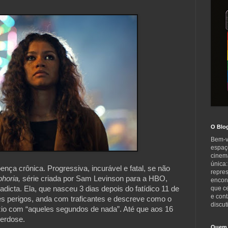
O Blo
Bem-v
espaç
cinem
única:
ça crônica. Progressiva, incurável e fatal, se não 
repre
horia,
 série criada por Sam Levinson para a HBO, 
encont
dicta. Ela, que nasceu 3 dias depois do fatídico 11 de 
que c
e cont
s perigos, anda com traficantes e descreve como o 
discut
io com “aqueles segundos de nada”. Até que aos 16 
rdose.

Quem 