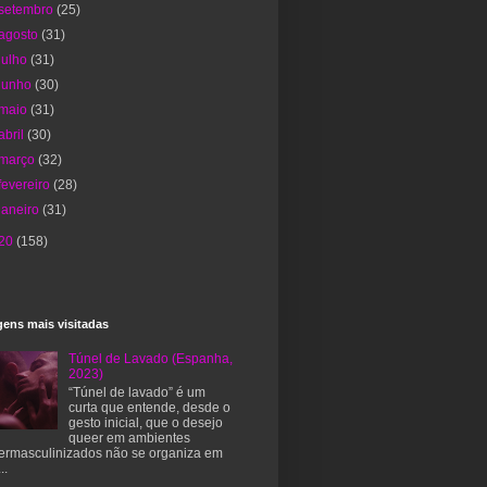
setembro
(25)
agosto
(31)
julho
(31)
junho
(30)
maio
(31)
abril
(30)
março
(32)
fevereiro
(28)
janeiro
(31)
20
(158)
ens mais visitadas
Túnel de Lavado (Espanha,
2023)
“Túnel de lavado” é um
curta que entende, desde o
gesto inicial, que o desejo
queer em ambientes
ermasculinizados não se organiza em
..