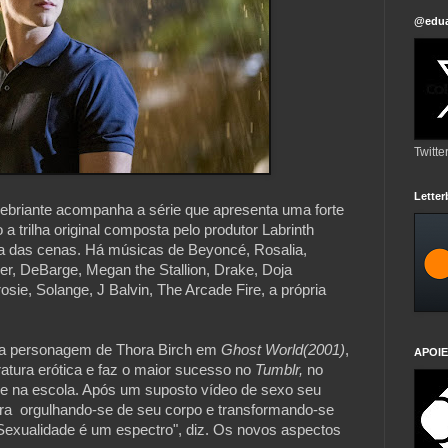
@edua
Twitte
Lette
inebriante acompanha a série que apresenta uma forte 
a trilha original composta pelo produtor Labrinth 
das cenas. Há músicas de Beyoncé, Rosalia, 
er, DeBarge, Megan the Stallion, Drake, Doja 
osie, Solange, J Balvin, The Arcade Fire, a própria 
a a personagem de Thora Birch em 
Ghost World(2001)
, 
APOIE
atura erótica e faz o maior sucesso no 
Tumblr,
 no 
de na escola. Após um suposto vídeo de sexo seu 
  orgulhando-se de seu corpo e transformando-se 
Sexualidade é um espectro", diz. Os novos aspectos 