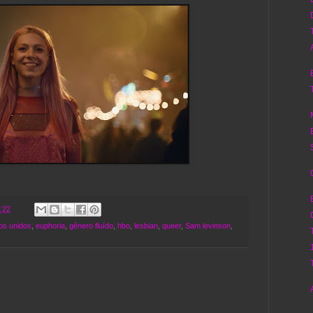
:22
os unidos
,
euphoria
,
gênero fluído
,
hbo
,
lesbian
,
queer
,
Sam levinson
,