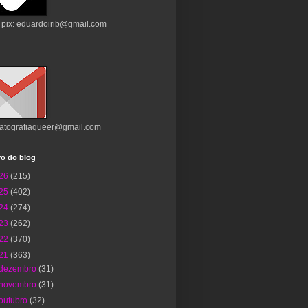
 pix: eduardoirib@gmail.com
atografiaqueer@gmail.com
vo do blog
26
(215)
25
(402)
24
(274)
23
(262)
22
(370)
21
(363)
dezembro
(31)
novembro
(31)
outubro
(32)