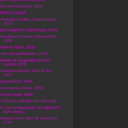
Deus tem AIDS(Brasil, 2021)
TERROR QUEER
A Partida(La Partida, Cuba/Espanha,
2013)
Billy Elliot(Reino Unido/França, 2000)
The Obituary of Tunde Johnson(EUA,
2019)
Madame X(EUA, 2021)
Esteros(Brasil/Argentina, 2016)
Sedenta de Sangue(Bloodthirsty,
Canadá, 2020)
Os Iniciados(Inxeba, África do Sul,
2017)
Euphoria(EUA, 2019)
Ciao(Estados Unidos, 2008)
Teorema (Itália, 1968)
12 FILMES LGBTQIA+ NO YOUTUBE
Te Levo Comigo(I Carry You with Me/Te
llevo conmig...
American Horror Story S5: Hotel(EUA,
2016)