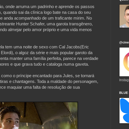
ão, onde arruma um padrinho e aprende os passos 
 quando sai da clínica logo bate na casa do seu 
e anda acompanhado de um traficante mirim. No 
estreante Hunter Schafer, uma garota transgênero, 
tando almejar pelo amor próprio e uma vida menos 
@cine
ela tem uma noite de sexo com Cal Jacobs(Eric 
lordi), o algoz da série e mais popular garoto da 
nta manter uma família perfeita, parece na verdade 
nores e que grava tudo e cataloga numa gaveta. 
como o príncipe encantado para Jules, se tornará 
Insta
iras e chantagens. Toda a maldade do personagem, 
ece maquiar uma falta de resolução de sua 
BLUE