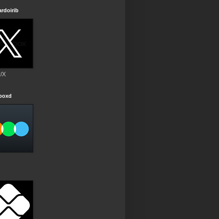
rdoirib
r/X
rboxd