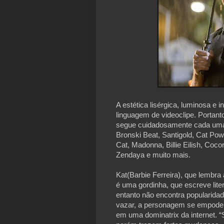
A estética lisérgica, luminosa e 
linguagem de videoclipe. Portanto 
segue cuidadosamente cada uma 
Bronski Beat, Santigold, Cat Pow
Cat, Madonna, Billie Eilish, Cocor
Zendaya e muito mais.
Kat(Barbie Ferreira), que lembr
é uma gordinha, que escreve liter
entanto não encontra popularida
vazar, a personagem se empodera
em uma dominatrix da internet. “