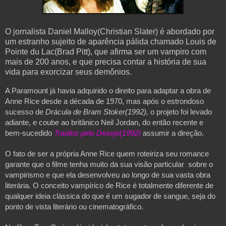
O jornalista Daniel Malloy(Christian Slater) é abordado por
um estranho sujeito de aparência pálida chamado Louis de
Pointe du Lac(Brad Pitt), que afirma ser um vampiro com
mais de 200 anos, e que precisa contar a história de sua
vida para exorcizar seus demônios.
A Paramount já havia adquirido o direito para adaptar a obra de 
Anne Rice desde a década de 1970, mas após o estrondoso 
sucesso de 
Drácula de Bram Stoker(1992),
 o projeto foi levado 
adiante, e coube ao britânico Neil Jordan, do então recente e 
bem-sucedido 
Traídos pelo Desejo(1992)
 assumir a direção.
O fato de ser a própria Anne Rice quem roteiriza seu romance 
garante que o filme tenha muito da sua visão particular  sobre o 
vampirismo e que ela desenvolveu ao longo de sua vasta obra 
literária. O conceito vampírico de Rice é totalmente diferente de 
qualquer ideia clássica do que é um sugador de sangue, seja do 
ponto de vista literário ou cinematográfico.