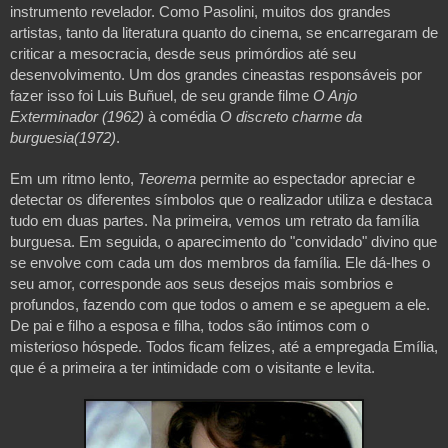
instrumento revelador. Como Pasolini, muitos dos grandes 
artistas, tanto da literatura quanto do cinema, se encarregaram de 
criticar a mesocracia, desde seus primórdios até seu 
desenvolvimento. Um dos grandes cineastas responsáveis por 
fazer isso foi Luis Buñuel, de seu grande filme 
O Anjo 
Exterminador (1962)
 à comédia 
O discreto charme da 
burguesia(1972)
.
Em um ritmo lento, 
Teorema 
permite ao espectador apreciar e 
detectar os diferentes símbolos que o realizador utiliza e destaca 
tudo em duas partes. Na primeira, vemos um retrato da família 
burguesa. Em seguida, o aparecimento do "convidado" divino que 
se envolve com cada um dos membros da família. Ele dá-lhes o 
seu amor, corresponde aos seus desejos mais sombrios e 
profundos, fazendo com que todos o amem e se apeguem a ele. 
De pai e filho a esposa e filha, todos são íntimos com o 
misterioso hóspede. Todos ficam felizes, até a empregada Emília, 
que é a primeira a ter intimidade com o visitante e levita.
