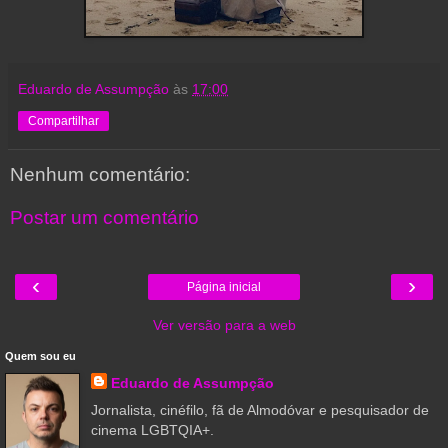
Eduardo de Assumpção
às
17:00
Compartilhar
Nenhum comentário:
Postar um comentário
‹
›
Página inicial
Ver versão para a web
Quem sou eu
Eduardo de Assumpção
Jornalista, cinéfilo, fã de Almodóvar e pesquisador de
cinema LGBTQIA+.