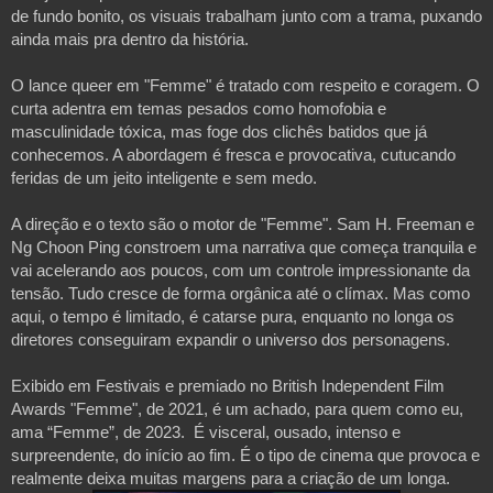
de fundo bonito, os visuais trabalham junto com a trama, puxando
ainda mais pra dentro da história.
O lance queer em "Femme" é tratado com respeito e coragem. O
curta adentra em temas pesados como homofobia e
masculinidade tóxica, mas foge dos clichês batidos que já
conhecemos. A abordagem é fresca e provocativa, cutucando
feridas de um jeito inteligente e sem medo.
A direção e o texto são o motor de "Femme". Sam H. Freeman e
Ng Choon Ping constroem uma narrativa que começa tranquila e
vai acelerando aos poucos, com um controle impressionante da
tensão. Tudo cresce de forma orgânica até o clímax. Mas como
aqui, o tempo é limitado, é catarse pura, enquanto no longa os
diretores conseguiram expandir o universo dos personagens.
Exibido em Festivais e premiado no British Independent Film
Awards "Femme", de 2021, é um achado, para quem como eu,
ama “Femme”, de 2023. É visceral, ousado, intenso e
surpreendente, do início ao fim. É o tipo de cinema que provoca e
realmente deixa muitas margens para a criação de um longa.