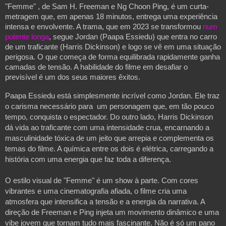
"Femme" , de Sam H. Freeman e Ng Choon Ping, é um curta-
metragem que, em apenas 18 minutos, entrega uma experiência
intensa e envolvente. A trama, que em 2023 se transformou
num
potente longa
, segue Jordan (Paapa Essiedu) que entra no carro
de um traficante (Harris Dickinson) e logo se vê em uma situação
perigosa. O que começa de forma equilibrada rapidamente ganha
camadas de tensão. A habilidade do filme em desafiar o
previsível é um dos seus maiores êxitos.
Paapa Essiedu está simplesmente incrível como Jordan. Ele traz
o carisma necessário para um personagem que, em tão pouco
tempo, conquista o espectador. Do outro lado, Harris Dickinson
dá vida ao traficante com uma intensidade crua, encarnando a
masculinidade tóxica de um jeito que arrepia e complementa os
temas do filme. A química entre os dois é elétrica, carregando a
história com uma energia que faz toda a diferença.
O estilo visual de "Femme" é um show à parte. Com cores
vibrantes e uma cinematografia afiada, o filme cria uma
atmosfera que intensifica a tensão e a energia da narrativa. A
direção de Freeman e Ping injeta um movimento dinâmico e uma
vibe jovem que tornam tudo mais fascinante. Não é só um pano