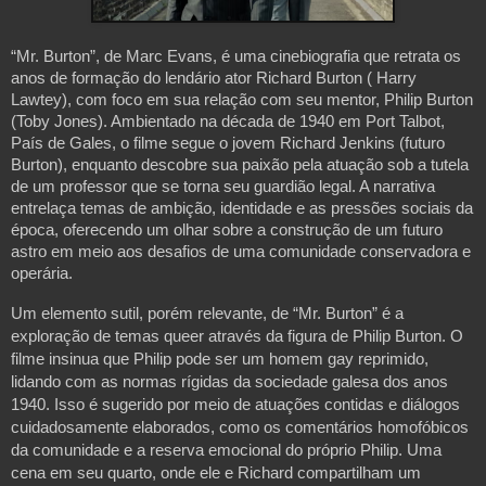
“Mr. Burton”, de Marc Evans, é uma cinebiografia que retrata os
anos de formação do lendário ator Richard Burton ( Harry
Lawtey), com foco em sua relação com seu mentor, Philip Burton
(Toby Jones). Ambientado na década de 1940 em Port Talbot,
País de Gales, o filme segue o jovem Richard Jenkins (futuro
Burton), enquanto descobre sua paixão pela atuação sob a tutela
de um professor que se torna seu guardião legal. A narrativa
entrelaça temas de ambição, identidade e as pressões sociais da
época, oferecendo um olhar sobre a construção de um futuro
astro em meio aos desafios de uma comunidade conservadora e
operária.
Um elemento sutil, porém relevante, de “Mr. Burton” é a
exploração de temas queer através da figura de Philip Burton. O
filme insinua que Philip pode ser um homem gay reprimido,
lidando com as normas rígidas da sociedade galesa dos anos
1940. Isso é sugerido por meio de atuações contidas e diálogos
cuidadosamente elaborados, como os comentários homofóbicos
da comunidade e a reserva emocional do próprio Philip. Uma
cena em seu quarto, onde ele e Richard compartilham um