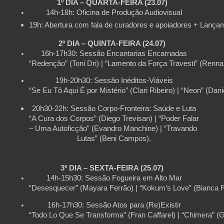
1º DIA – QUARTA-FEIRA (23.07)
14h-18h: Oficina de Produção Audiovisual
19h: Abertura com fala de curadores e apoiadores + Lanç
2º DIA – QUINTA-FEIRA (24.07)
16h-17h30: Sessão Encantarias Encarnadas
“Redenção” (Toni Dri) | “Lamento da Força Travesti” (Renn
19h-20h30: Sessão Inéditos-Viáveis
“Se Eu Tô Aqui É por Mistério” (Clari Ribeiro) | “Neon” (Danie
20h30-22h: Sessão Corpo-Fronteira: Saúde e Luta
“A Cura dos Corpos” (Diego Trevisan) | “Poder Falar 
– Uma Autoficção” (Evandro Manchine) | “Travando 
Lutas” (Beni Campos).
3º DIA – SEXTA-FEIRA (25.07)
14h-15h30: Sessão Fogueira em Alto Mar
“Desesquecer” (Mayara Ferrão) | “Kokum’s Love” (Bianca Rê
16h-17h30: Sessão Atos para (Re)Existir
“Todo Lo Que Se Transforma” (Fran Caffarel) | “Chimera” (