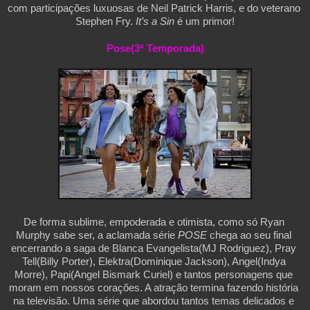
com participações luxuosas de Neil Patrick Harris, e do veterano 
Stephen Fry. 
It’s a Sin
 é um primor!
Pose(3ª Temporada)
De forma sublime, empoderada e otimista, como só Ryan 
Murphy sabe ser, a aclamada série 
POSE 
chega ao seu final 
encerrando a saga de Blanca Evangelista(MJ Rodriguez), Pray 
Tell(Billy Porter), Elektra(Dominique Jackson), Angel(Indya 
Morre), Papi(Angel Bismark Curiel) e tantos personagens que 
moram em nossos corações. A atração termina fazendo história 
na televisão. Uma série que abordou tantos temas delicados e 