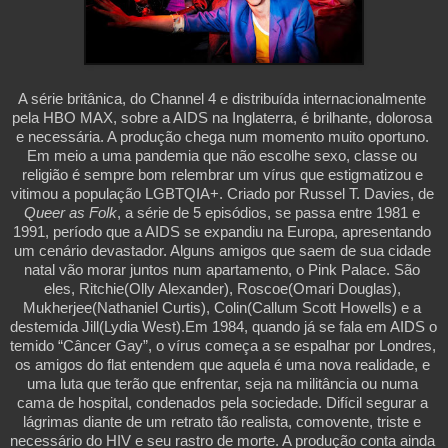
A série britânica, do Channel 4 e distribuída internacionalmente 
pela HBO MAX, sobre a AIDS na Inglaterra, é brilhante, dolorosa 
e necessária. A produção chega num momento muito oportuno. 
Em meio a uma pandemia que não escolhe sexo, classe ou 
religião é sempre bom relembrar um vírus que estigmatizou e 
vitimou a população LGBTQIA+. Criado por Russel T. Davies, de 
Queer as Folk
, a série de 5 episódios, se passa entre 1981 e 
1991, período que a AIDS se expandiu na Europa, apresentando 
um cenário devastador. Alguns amigos que saem de sua cidade 
natal vão morar juntos num apartamento, o Pink Palace. São 
eles, Ritchie(Olly Alexander), Roscoe(Omari Douglas), 
Mukherjee(Nathaniel Curtis), Colin(Callum Scott Howells) e a 
destemida Jill(Lydia West).Em 1984, quando já se fala em AIDS o 
temido “Câncer Gay”, o vírus começa a se espalhar por Londres, 
os amigos do flat entendem que aquela é uma nova realidade, e 
uma luta que terão que enfrentar, seja na militância ou numa 
cama de hospital, condenados pela sociedade. Difícil segurar a 
lágrimas diante de um retrato tão realista, comovente, triste e 
necessário do HIV e seu rastro de morte. A produção conta ainda 