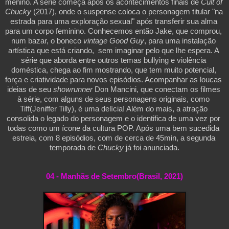
menino. A série começa após os acontecimentos finais de
 Cult of 
Chucky 
(2017), onde o suspense coloca o personagem titular "na 
estrada para uma exploração sexual" após transferir sua alma 
para um corpo feminino. Conhecemos então Jake, que comprou, 
num bazar, o boneco
 vintage Good Guy
, para uma instalação 
artística que está criando,  sem imaginar pelo que lhe espera. A 
série que aborda entre outros temas bullying e violência 
doméstica, chega ao fim mostrando, que tem muito potencial, 
força e criatividade para novos episódios. Acompanhar as loucas 
ideias de seu 
showrunner
 Don Mancini, que conectam os filmes 
à série, com alguns de seus personagens originais, como 
Tiff(Jeniffer Tilly), é uma delícia! Além do mais, a atração 
consolida o legado do personagem e o identifica de uma vez por 
todas como um ícone da cultura POP. Após uma bem sucedida 
estreia, com 8 episódios, com de cerca de 45min, a segunda 
temporada de 
Chucky
 já foi anunciada.
04 - Manhãs de Setembro(Brasil, 2021)