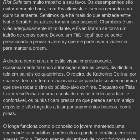
Riot Girls 
tem muito trabalho a seu favor. Os desempenhos são 
uniformemente bons, com Kwiatkowski e Iseman gerando uma 
química atraente. Sentimos que há mais do que amizade entre 
Nat e Scratch; as atrizes tornam isso palpável. Chambers é um 
vilão adequadamente intimidante, e Evan Marsh se torna um 
ladrão de cenas como Devon, um Titã “legal” que se sente 
pressionado a provar a Jeremy que ele pode usar a violência 
para manter a ordem.
A diretora demonstra um estilo visual impressionante, 
ocasionalmente fazendo a transição entre as cenas, dividindo a 
tela em painéis de quadrinhos. O roteiro, de Katherine Collins, por 
sua vez, tem um tema relacionado à disparidade socioeconômica 
que deve tocar o sino do público-alvo do filme. Enquanto os Titãs 
fixam residência em uma escola de ensino médio agradável e 
confortável, os punks ficam presos no que parece ser um antigo 
depósito e são forçados a lutar por suprimentos básicos, como 
pilhas.
O longa funciona como o conceito do jovem mantendo uma 
sociedade sem adultos, porém não expande a temática, em seus 
apenas 75min. Temos apenas vislumbres de como funciona este 