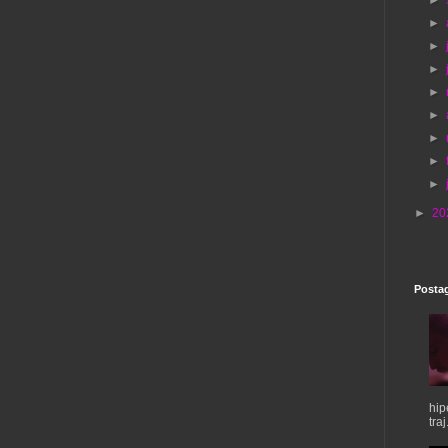
►
►
►
►
►
►
►
►
►
►
20
Postag
hip
traj.