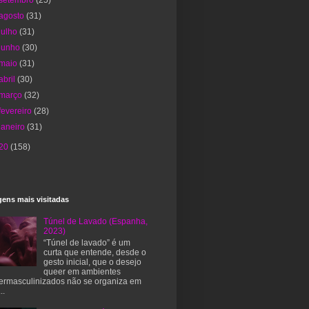
setembro
(25)
agosto
(31)
julho
(31)
junho
(30)
maio
(31)
abril
(30)
março
(32)
fevereiro
(28)
janeiro
(31)
20
(158)
ens mais visitadas
Túnel de Lavado (Espanha,
2023)
“Túnel de lavado” é um
curta que entende, desde o
gesto inicial, que o desejo
queer em ambientes
ermasculinizados não se organiza em
..