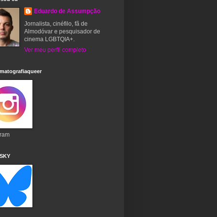
Eduardo de Assumpção
Jornalista, cinéfilo, fã de
Almodóvar e pesquisador de
cinema LGBTQIA+.
Ver meu perfil completo
matografiaqueer
gram
 SKY