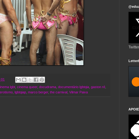
@edua
Twitte
Lette
:01
inema lgbt
,
cinema queer
,
docudrama
,
documentário lgbtqia
,
gaston ré
,
erotismo
,
lgbtqiap
,
marco berger
,
the carnival
,
Vilmar Paiva
APOIE