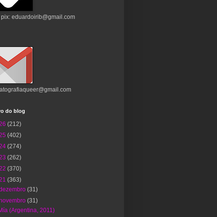
 pix: eduardoirib@gmail.com
atografiaqueer@gmail.com
vo do blog
26
(212)
25
(402)
24
(274)
23
(262)
22
(370)
21
(363)
dezembro
(31)
novembro
(31)
Mía (Argentina, 2011)