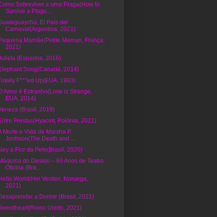
Como Sobreviver a uma Praga(How to
Survive a Plagu...
Gualeguaychú: El País del
Carnaval(Argentina, 2021)
Pequena Mamãe(Petite Maman, França,
2021)
Julieta (Espanha, 2016)
Elephant Song(Canadá, 2014)
Totally F***ed Up(EUA, 1993)
O Amor é Estranho(Love is Strange,
EUA, 2014)
Veneza (Brasil, 2019)
Entre Frestas(Hyacint, Polônia, 2021)
A Morte e Vida de Marsha P.
Jonhson(The Death and ...
Ney à Flor da Pele(Brasil, 2020)
Máquina do Desejo – 60 Anos de Teatro
Oficina (Bra...
Hello World(Hei Verden, Noruega,
2021)
Desaprender a Dormir (Brasil, 2021)
Sweetheart(Reino Unido, 2021)