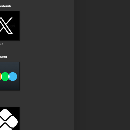
rdoirib
r/X
rboxd