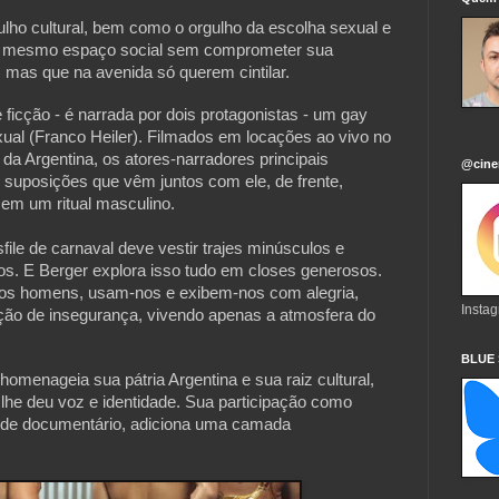
ulho cultural, bem como o orgulho da escolha sexual e 
o mesmo espaço social sem comprometer sua 
, mas que na avenida só querem cintilar.
te ficção - é narrada por dois protagonistas - um gay 
xual (Franco Heiler). Filmados em locações ao vivo no 
 Argentina, os atores-narradores principais 
@cine
s suposições que vêm juntos com ele, de frente, 
em um ritual masculino.
ile de carnaval deve vestir trajes minúsculos e 
s. E Berger explora isso tudo em closes generosos. 
 os homens, usam-nos e exibem-nos com alegria, 
Insta
ão de insegurança, vivendo apenas a atmosfera do 
BLUE
omenageia sua pátria Argentina e sua raiz cultural, 
lhe deu voz e identidade. Sua participação como 
r de documentário, adiciona uma camada 