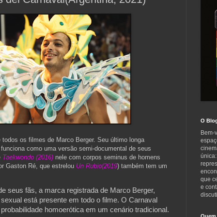
O Blo
Bem-v
 todos os filmes de Marco Berger. Seu último longa
espaç
funciona como uma versão semi-documental de seus
cinem
única:
e
Taekwondo (2016)
nele com corpos seminus de homens
repre
or Gaston Ré, que estrelou
Un Rubio(2019
) também tem um
encont
que c
e cont
e seus fãs, a marca registrada de Marco Berger, 
discut
sexual está presente em todo o filme. O Carnaval 
 probabilidade homoerótica em um cenário tradicional. 

Quem 