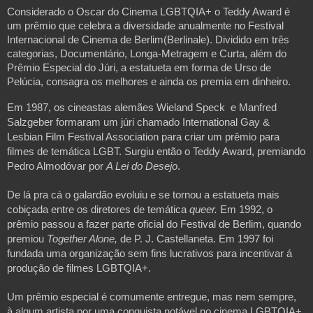
Considerado o Oscar do Cinema LGBTQIA+ o Teddy Award é 
um prêmio que celebra a diversidade anualmente no Festival 
Internacional de Cinema de Berlim(Berlinale). Dividido em três 
categorias, Documentário, Longa-Metragem e Curta, além do 
Prêmio Especial do Júri, a estatueta em forma de Urso de 
Pelúcia, consagra os melhores e ainda os premia em dinheiro.
Em 1987, os cineastas alemães Wieland Speck  e Manfred 
Salzgeber formaram um júri chamado International Gay & 
Lesbian Film Festival Association para criar um prêmio para 
filmes de temática LGBT. Surgiu então o Teddy Award, premiando 
Pedro Almodóvar por 
A Lei do Desejo
.
De lá pra cá o galardão evoluiu e se tornou a estatueta mais 
cobiçada entre os diretores de temática 
queer.
 Em 1992, o 
prêmio passou a fazer parte oficial do Festival de Berlim, quando 
premiou 
Together Alone,
 de P. J. Castellaneta. Em 1997 foi 
fundada uma organização sem fins lucrativos para incentivar á 
produção de filmes LGBTQIA+.
Um prêmio especial é comumente entregue, mas nem sempre,  
à algum artista por uma conquista notável no cinema LGBTQIA+ 