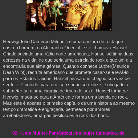
Hedwig(John Cameron Mitchell) é uma cantora de rock que 
nasceu homem, na Alemanha Oriental, e se chamava Hansel. 
Criado ouvindo uma rádio norte-americana, Hansel só tinha duas 
certezas na vida: de que seria uma estrela de rock e que um dia 
encontraria sua alma gêmea. Quando conhece Luther(Maurice 
Dean Wint), recruta americano que promete casar-se e levá-lo 
para os Estados Unidos, Hansel pensa que chegou sua vez de 
ser feliz. Contudo, para que seu sonho se realize, é obrigado a 
submeter-se a uma cirurgia de troca de sexo. Hansel torna-se 
Hedwig, muda-se para a América e forma uma banda de rock. 
Mas este é apenas o primeiro capítulo de uma história ao mesmo 
tempo dramática e engraçada, permeada por amores 
arrebatadores, amargas desilusões e rock dos bons.
02 - Uma Mulher Fantástica(Una mujer fantastica, de 