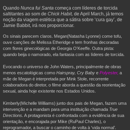
Quando
Nunca fui Santa
começa com líderes de torcida
saltitantes ao som de
Chick Habit,
de April March, já temos
noção da viagem estética que a sátira sobre ‘cura gay’, de
Jamie Babbit, irá nos proporcionar.
Os sinais parecem claros. Megan(Natasha Lyonne) come tofu, 
ouve canções de Melissa Etheridge e tem fronhas decoradas 
com flores ginecológicas de Georgia O'Keeffe. Outra pista: 
quando beija o namorado, ela fantasia com as líderes de torcida. 
Evocando o universo de John Waters, principalmente de obras 
menos escatológicas como 
Hairspray, Cry Baby 
e 
Polyester,
 a 
mãe de Megan é interpretada por Mink Stole, recorrente 
colaboradora do diretor, o filme aborda a questão da reorientação 
sexual, ainda hoje existente nos Estados Unidos.
Kimberly(Michelle Williams) junto dos pais de Megan, fazem uma 
intervenção e a mandam para uma instituição chamada
 True 
Directions.
 A protagonista é confrontada com a evidência de sua 
orientação, e encorajada por Mike (RuPaul Charles), o 
reprogramador, a buscar o caminho de volta à ‘vida normal’.