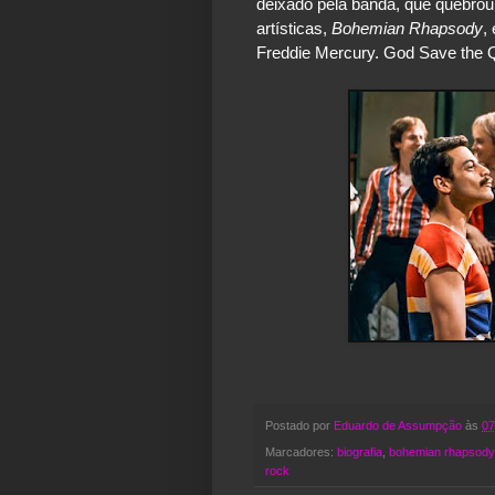
deixado pela banda, que quebrou
artísticas, 
Bohemian Rhapsody
,
Freddie Mercury. God Save the 
Postado por
Eduardo de Assumpção
às
07
Marcadores:
biografia
,
bohemian rhapsody
rock