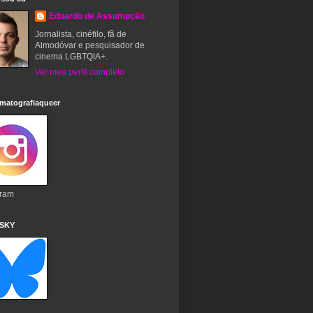
Eduardo de Assumpção
Jornalista, cinéfilo, fã de
Almodóvar e pesquisador de
cinema LGBTQIA+.
Ver meu perfil completo
matografiaqueer
gram
 SKY