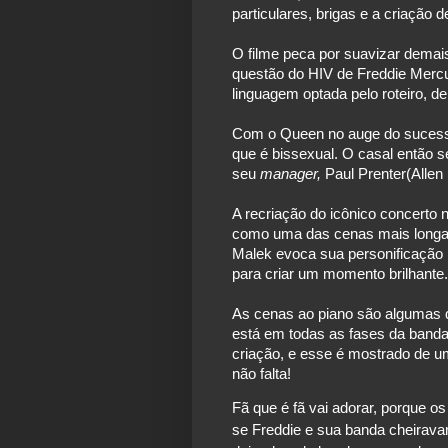
particulares, brigas e a criação
O filme peca por suavizar demais 
questão do HIV de Freddie Mercu
linguagem optada pelo roteiro, de
Com o Queen no auge do sucesso
que é bissexual. O casal então s
seu 
manager, 
Paul Prenter(Alle
A recriação do icônico concerto n
como uma das cenas mais longas
Malek evoca sua personificação 
para criar um momento brilhante.
As cenas ao piano são algumas d
está em todas as fases da banda.
criação, e esse é mostrado de um
não falta!
Fã que é fã vai adorar, porque os
se Freddie e sua banda cheiravam