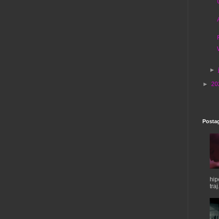
►
►
20
Postag
hip
traj.