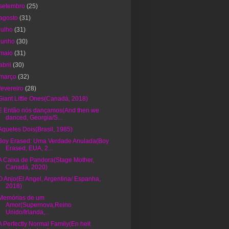
setembro
(25)
agosto
(31)
julho
(31)
junho
(30)
maio
(31)
abril
(30)
março
(32)
fevereiro
(28)
Giant Little Ones(Canadá, 2018)
E Então nós dançamos(And then we
danced, Georgia/S...
Aqueles Dois(Brasil, 1985)
Boy Erased: Uma Verdade Anulada(Boy
Erased, EUA, 2...
A Caixa de Pandora(Stage Mother,
Canadá, 2020)
O Anjo(El Angel, Argentina/ Espanha,
2018)
Memórias de um
Amor(Supernova,Reino
Unido/Irlanda,...
A Perfectly Normal Family(En helt