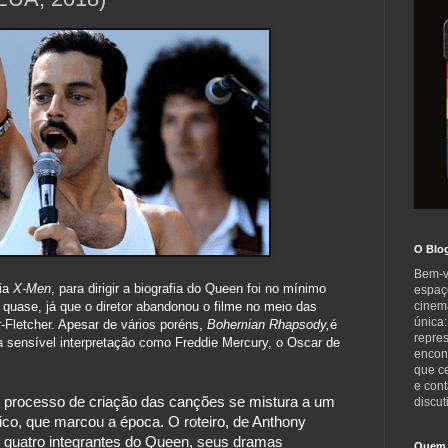
O Blo
Bem-v
uia
X-Men
, para dirigir a biografia do Queen foi no mínimo
espaç
 quase, já que o diretor abandonou o filme no meio das
cinem
única:
r-Fletcher. Apesar de vários poréns,
Bohemian Rhapsody,
é
repre
a sensível interpretação como Freddie Mercury, o Oscar de
encont
que c
e cont
do processo de criação das canções se mistura a um 
discut
dico, que marcou a época. O roteiro, de Anthony 
 quatro integrantes do Queen, seus dramas 
Quem 