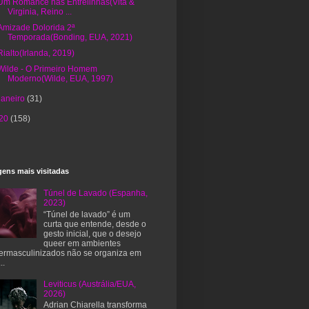
Um Romance nas Entrelinhas(Vita &
Virginia, Reino ...
Amizade Dolorida 2ª
Temporada(Bonding, EUA, 2021)
Rialto(Irlanda, 2019)
Wilde - O Primeiro Homem
Moderno(Wilde, EUA, 1997)
janeiro
(31)
20
(158)
ens mais visitadas
Túnel de Lavado (Espanha,
2023)
“Túnel de lavado” é um
curta que entende, desde o
gesto inicial, que o desejo
queer em ambientes
ermasculinizados não se organiza em
..
Leviticus (Austrália/EUA,
2026)
Adrian Chiarella transforma