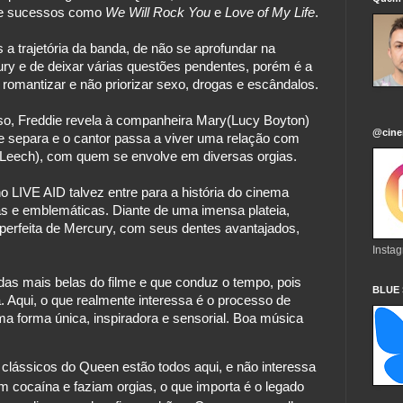
 de sucessos como 
We Will Rock You
 e 
Love of My Life
.
a trajetória da banda, de não se aprofundar na 
ry e de deixar várias questões pendentes, porém é a 
 romantizar e não priorizar sexo, drogas e escândalos.

, Freddie revela à companheira Mary(Lucy Boyton) 
@cine
e separa e o cantor passa a viver uma relação com 
n Leech), com quem se envolve em diversas orgias.
o LIVE AID talvez entre para a história do cinema 
 e emblemáticas. Diante de uma imensa plateia, 
perfeita de Mercury, com seus dentes avantajados, 
Insta
as mais belas do filme e que conduz o tempo, pois 
BLUE
 Aqui, o que realmente interessa é o processo de 
a forma única, inspiradora e sensorial. Boa música 
 clássicos do Queen estão todos aqui, e não interessa 
 cocaína e faziam orgias, o que importa é o legado 