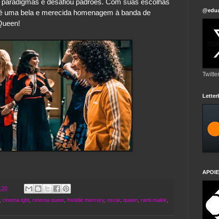
 paradigmas e desafiou padrões. Com suas escolhas 
@edua
 é uma bela e merecida homenagem à banda de 
Queen!
Twitte
Lette
APOIE
:20
,
cinema lgbt
,
cinema queer
,
freddie mercury
,
oscar
,
queen
,
rami malek
,