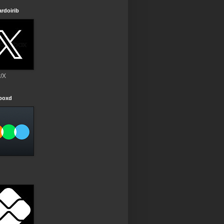
rdoirib
r/X
rboxd