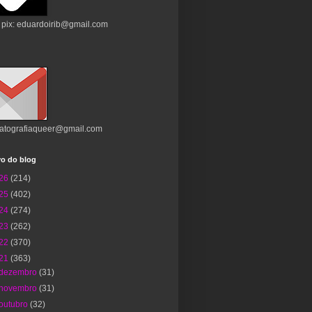
 pix: eduardoirib@gmail.com
atografiaqueer@gmail.com
vo do blog
26
(214)
25
(402)
24
(274)
23
(262)
22
(370)
21
(363)
dezembro
(31)
novembro
(31)
outubro
(32)