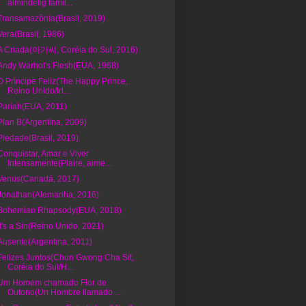
almindelig famil...
Transamazônia(Brasil, 2019)
Vera(Brasil, 1986)
A Criada(아가씨, Coréia do Sul, 2016)
Andy Warhol's Flesh(EUA, 1968)
O Príncipe Feliz(The Happy Prince,
Reino Unido/Irl...
Pariah(EUA, 2011)
Plan B(Argentina, 2009)
Piedade(Brasil, 2019)
Conquistar, Amar e Viver
Intensamente(Plaire, aime...
Venus(Canadá, 2017)
Jonathan(Alemanha, 2016)
Bohemian Rhapsody(EUA, 2018)
It's a Sin(Reino Unido, 2021)
Ausente(Argentina, 2011)
Felizes Juntos(Chun Gwong Cha Sit,
Coréia do Sul/H...
Um Homem chamado Flor de
Outono(Un Hombre llamado ...