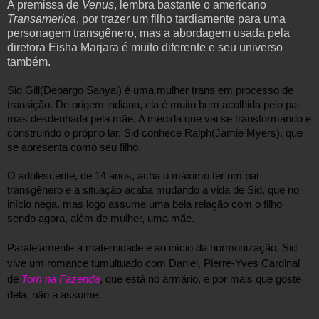
A premissa de
Venus
, lembra bastante o americano
Transamerica
, por trazer um filho tardiamente para uma
personagem transgênero, mas a abordagem usada pela
diretora Eisha Marjara é muito diferente e seu universo
também.
Sid Gill(Debargo Sanyal) é uma mulher trans em processo de 
transição. De origem indiana, ela é muito bem acolhida pelo pai 
mas desdenhada pela mãe. A medida que vai se transformando e 
construindo o próprio lar, Sid conhece Ralph(Jamie Myers), que 
se apresenta como seu filho.
O adolescente, de 14 anos, acha o máximo ter um pai 
transgênero e a situação acaba mudando a vida de Sid, que no 
início nega, mas log
o assume uma bela relação com o filho 
Paralelamente à maternidade e ao início da hormonização, Sid 
vive um romance tumultuado com Daniel, Pierre-Yves Cardinal 
de 
Tom na Fazenda
, que está no armário, e por mais que goste 