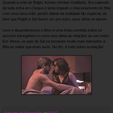
Quando a mãe de Ralph, Kristen (Amber Goldfarb), fica sabendo 
de tudo entra em choque e tenta impedir o relacionamento do filho 
com uma nova mãe, porém diante da realidade tão especial, do 
bem que Ralph e Sid fazem um pro outro, seus olhos se abrem.  
Leve e despretensioso o filme é uma linda comédia sobre se 
assumir transgênero e como isso afeta às relações ao seu redor. 
Em Venus, os pais de Sid se tornaram muito mais tolerantes à 
Eduardo de Assumpção
às
06:47