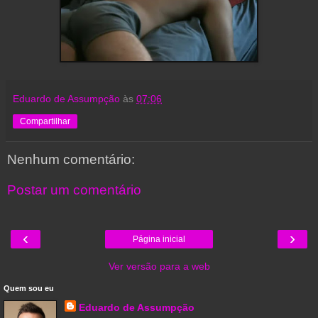
Eduardo de Assumpção
às
07:06
Compartilhar
Nenhum comentário:
Postar um comentário
‹
›
Página inicial
Ver versão para a web
Quem sou eu
Eduardo de Assumpção