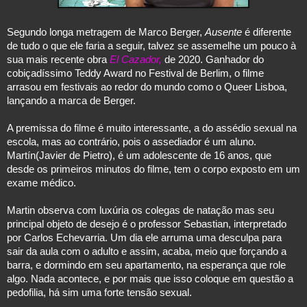
Segundo longa metragem de Marco Berger, 
Ausente 
é diferente 
de tudo o que ele faria a seguir, talvez se assemelhe um pouco à 
sua mais recente obra 
El Cazador,
 de 2020. Ganhador do 
cobiçadíssimo Teddy Award no Festival de Berlim, o filme 
arrasou em festivais ao redor do mundo como o Queer Lisboa, 
lançando a marca de Berger. 
A premissa do filme é muito interessante, a do assédio sexual na 
escola, mas ao contrário, pois o assediador é um aluno. 
Martín(Javier de Pietro), é um adolescente de 16 anos, que 
desde os primeiros minutos do filme, tem o corpo exposto em um 
exame médico.
Martin observa com luxúria os colegas de natação mas seu 
principal objeto de desejo é o professor Sebastian, interpretado 
por Carlos Echevarria. Um dia ele arruma uma desculpa para 
sair da aula com o adulto e assim, acaba, meio que forçando a 
barra, e dormindo em seu apartamento, na esperança que role 
algo. Nada acontece, e por mais que isso coloque em questão a 