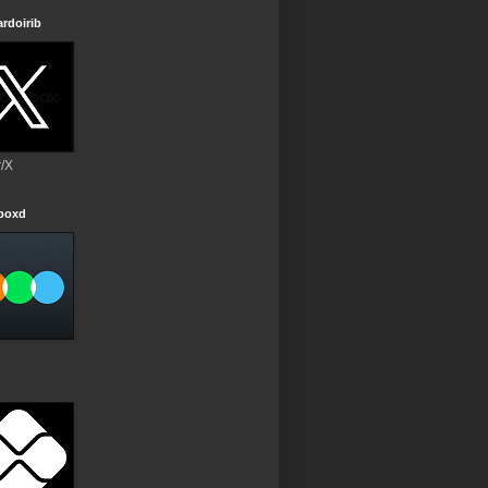
rdoirib
r/X
rboxd