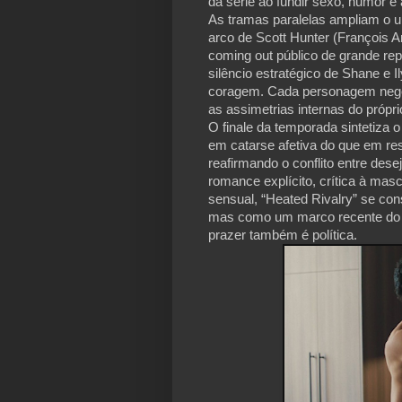
da série ao fundir sexo, humor e
As tramas paralelas ampliam o u
arco de Scott Hunter (François 
coming out público de grande rep
silêncio estratégico de Shane e Il
coragem. Cada personagem negoc
as assimetrias internas do própri
O finale da temporada sintetiza 
em catarse afetiva do que em reso
reafirmando o conflito entre des
romance explícito, crítica à mas
sensual, “Heated Rivalry” se c
mas como um marco recente do m
prazer também é política.