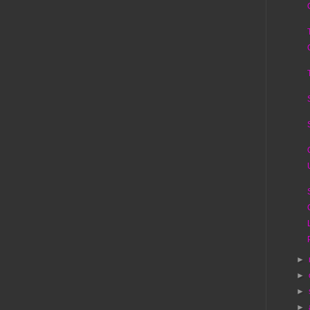
►
►
►
►