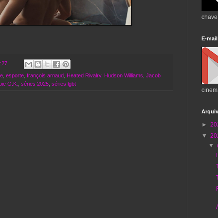
chave
E-mail
:27
e
,
esporte
,
françois arnaud
,
Heated Rivalry
,
Hudson Williams
,
Jacob
ie G.K.
,
séries 2025
,
séries lgbt
cinem
Arqui
►
20
▼
20
▼