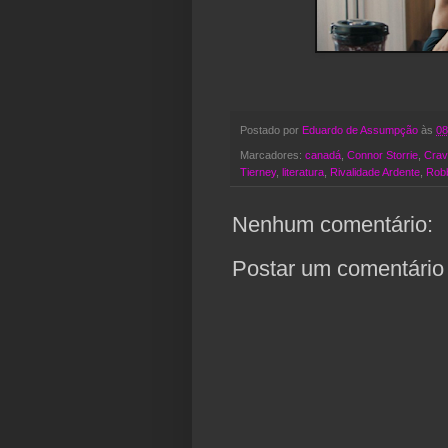
Postado por
Eduardo de Assumpção
às
08
Marcadores:
canadá
,
Connor Storrie
,
Crav
Tierney
,
literatura
,
Rivalidade Ardente
,
Robb
Nenhum comentário:
Postar um comentário