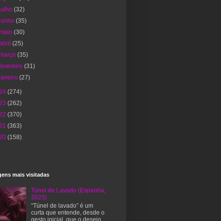
julho
(32)
junho
(35)
maio
(30)
abril
(25)
março
(35)
fevereiro
(31)
janeiro
(27)
24
(274)
23
(262)
22
(370)
21
(363)
20
(158)
ens mais visitadas
Túnel de Lavado (Espanha,
2023)
“Túnel de lavado” é um
curta que entende, desde o
gesto inicial, que o desejo