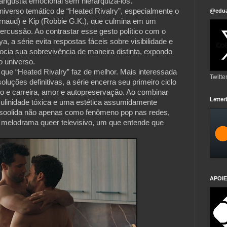
 angústia emocional sem hierarquizá-los.
niverso temático de “Heated Rivalry”, especialmente o
@edua
Arnaud) e Kip (Robbie G.K.), que culmina em um
ercussão. Ao contrastar esse gesto político com o
ya, a série evita respostas fáceis sobre visibilidade e
ia sua sobrevivência de maneira distinta, expondo
o universo.
o que “Heated Rivalry” faz de melhor. Mais interessada
Twitte
luções definitivas, a série encerra seu primeiro ciclo
ejo e carreira, amor e autopreservação. Ao combinar
Lette
culinidade tóxica e uma estética assumidamente
onsoolida não apenas como fenômeno pop nas redes,
elodrama queer televisivo, um que entende que
APOIE