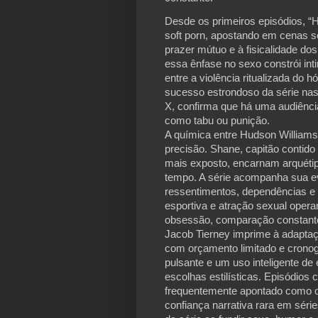
Desde os primeiros episódios, “
soft porn, apostando em cenas s
prazer mútuo e à fisicalidade do
essa ênfase no sexo constrói int
entre a violência ritualizada do 
sucesso estrondoso da série nas
X, confirma que há uma audiência
como tabu ou punição.
A química entre Hudson Williams 
precisão. Shane, capitão contido
mais exposto, encarnam arquéti
tempo. A série acompanha sua e
ressentimentos, dependências e 
esportiva e atração sexual oper
obsessão, comparação constante
Jacob Tierney imprime à adaptaç
com orçamento limitado e cronog
pulsante e um uso inteligente de
escolhas estilísticas. Episódios 
frequentemente apontado como 
confiança narrativa rara em séri