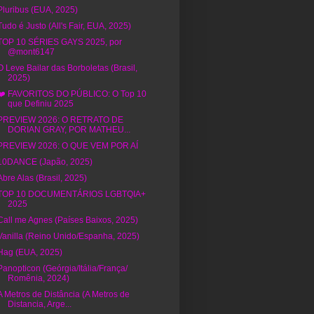
Pluribus (EUA, 2025)
Tudo é Justo (All's Fair, EUA, 2025)
TOP 10 SÉRIES GAYS 2025, por
@mont6147
O Leve Bailar das Borboletas (Brasil,
2025)
❤️ FAVORITOS DO PÚBLICO: O Top 10
que Definiu 2025
PREVIEW 2026: O RETRATO DE
DORIAN GRAY, POR MATHEU...
PREVIEW 2026: O QUE VEM POR AÍ
10DANCE (Japão, 2025)
Abre Alas (Brasil, 2025)
TOP 10 DOCUMENTÁRIOS LGBTQIA+
2025
Call me Agnes (Países Baixos, 2025)
Vanilla (Reino Unido/Espanha, 2025)
Hag (EUA, 2025)
Panopticon (Geórgia/Itália/França/
Romênia, 2024)
A Metros de Distância (A Metros de
Distancia, Arge...