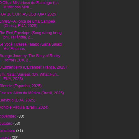
O Olhar Misterioso do Flamingo (La
Misteriosa Mira...
TOP 10 CURTAS LGBTQIA+ 2025
Christy - A Força de uma Campeã
(Christy, EUA, 2025)
The Red Envelope (Sxng dæng tæng
phi, Tailândia, 2...
Se Você Tivesse Falado (Sana Sinabi
Mo, Filipinas,...
Strange Journey: The Story of Rocky
Horror (EUA, 2...
O Estrangeiro (L'Étranger, França, 2025)
Um. Natal. Surreal. (Oh. What. Fun.,
EUA, 2025)
Silencio (Espanha, 2025)
Cazuza: Além da Música (Brasil, 2025)
Ladybug (EUA, 2025)
Ponto e Vírgula (Brasil, 2024)
novembro
(33)
outubro
(53)
setembro
(31)
agosto
(38)