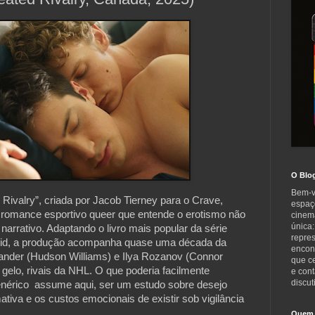
O Blo
Bem-v
Rivalry”, criada por Jacob Tierney para o Crave,
espaç
romance esportivo queer que entende o erotismo não
cinem
única:
rrativo. Adaptando o livro mais popular da série
repre
id, a produção acompanha quase uma década da
encont
lander (Hudson Williams) e Ilya Rozanov (Connor
que c
o gelo, rivais da NHL. O que poderia facilmente
e cont
discut
érico assume aqui, ser um estudo sobre desejo
ativa e os custos emocionais de existir sob vigilância
Quem 