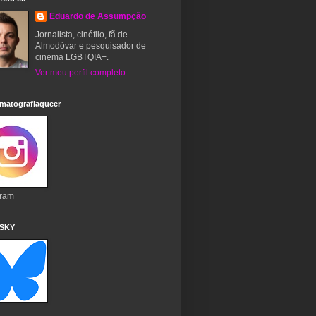
Eduardo de Assumpção
Jornalista, cinéfilo, fã de
Almodóvar e pesquisador de
cinema LGBTQIA+.
Ver meu perfil completo
matografiaqueer
gram
 SKY