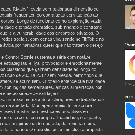
Heated Rivalry” revela sem pudor sua dimensão de
exuais frequentes, coreografadas com atenção ao
s corpos. Longe de funcionar como exploração vazia,
imidade e tensão dramática, sublinhando o contraste
hóquei e a vulnerabilidade dos encontros privados. O
 redes sociais, com cenas viralizando no TikTok e no
@cine
 ávida por narrativas queer que não tratem o desejo
e Connor Storrie sustenta a série com notável
 e estrategista, e Ilya, provocador e emocionalmente
pos clássicos que ganham densidade ao longo do
volução de 2008 a 2017 sem pressa, permitindo que
afetos se acumulem. O roteiro entende que rivalidade
Insta
am sob lógicas semelhantes, ambas alimentadas por
 e necessidade de validação.
BLUE
ão uma assinatura autoral clara, mesmo trabalhando
rama apertado. Montagens ágeis, trilha sonora
 elipses transformam restrições produtivas em
como o terceiro, que rompe a linearidade, e o quarto,
o mais inspirado da temporada, demonstram uma
es de romance. O episódio cinco cristaliza a proposta