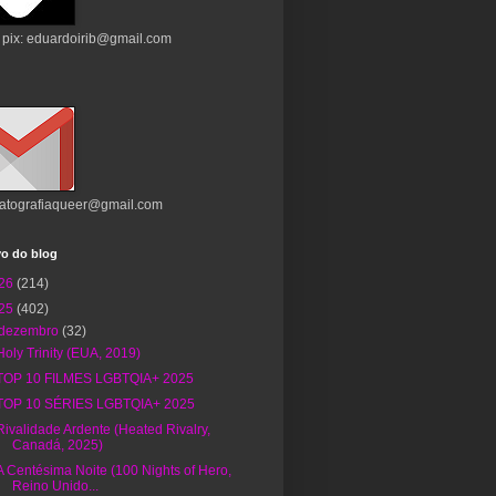
 pix: eduardoirib@gmail.com
atografiaqueer@gmail.com
vo do blog
26
(214)
25
(402)
dezembro
(32)
Holy Trinity (EUA, 2019)
TOP 10 FILMES LGBTQIA+ 2025
TOP 10 SÉRIES LGBTQIA+ 2025
Rivalidade Ardente (Heated Rivalry,
Canadá, 2025)
A Centésima Noite (100 Nights of Hero,
Reino Unido...