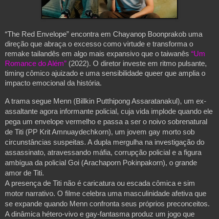
“The Red Envelope” encontra em Chayanop Boonprakob uma
direção que abraça o excesso como virtude e transforma o
remake tailandês em algo mais expansivo que o taiwanês
“Um
Romance do Além”
(2022). O diretor investe em ritmo pulsante,
timing cômico ajuizado e uma sensibilidade queer que amplia o
impacto emocional da história.
A trama segue Menn (Billkin Putthipong Assaratanakul), um ex-
assaltante agora informante policial, cuja vida implode quando ele
pega um envelope vermelho e passa a ser o noivo sobrenatural
de Titi (PP Krit Amnuaydechkorn), um jovem gay morto sob
circunstâncias suspeitas. A dupla mergulha na investigação do
assassinato, atravessando máfia, corrupção policial e a figura
ambígua da policial Goi (Arachaporn Pokinpakorn), o grande
amor de Titi.
A presença de Titi não é caricatura ou escada cômica e sim
motor narrativo. O filme celebra uma masculinidade afetiva que
se expande quando Menn confronta seus próprios preconceitos.
A dinâmica hétero-vivo e gay-fantasma produz um jogo que