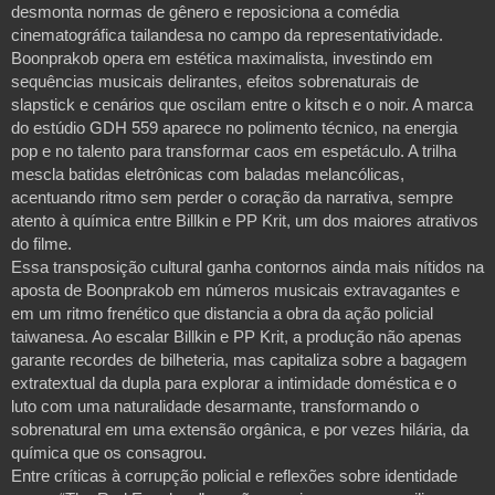
desmonta normas de gênero e reposiciona a comédia
cinematográfica tailandesa no campo da representatividade.
Boonprakob opera em estética maximalista, investindo em
sequências musicais delirantes, efeitos sobrenaturais de
slapstick e cenários que oscilam entre o kitsch e o noir. A marca
do estúdio GDH 559 aparece no polimento técnico, na energia
pop e no talento para transformar caos em espetáculo. A trilha
mescla batidas eletrônicas com baladas melancólicas,
acentuando ritmo sem perder o coração da narrativa, sempre
atento à química entre Billkin e PP Krit, um dos maiores atrativos
do filme.
Essa transposição cultural ganha contornos ainda mais nítidos na
aposta de Boonprakob em números musicais extravagantes e
em um ritmo frenético que distancia a obra da ação policial
taiwanesa. Ao escalar Billkin e PP Krit, a produção não apenas
garante recordes de bilheteria, mas capitaliza sobre a bagagem
extratextual da dupla para explorar a intimidade doméstica e o
luto com uma naturalidade desarmante, transformando o
sobrenatural em uma extensão orgânica, e por vezes hilária, da
química que os consagrou.
Entre críticas à corrupção policial e reflexões sobre identidade