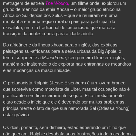
metragem de estreia
The Wound
,
um fillme onde explorou um
grupo de meninos da etnia Xhosa – o maior grupo étnico na
África do Sul depois dos zulus – que se reuniram em uma
montanha em uma região rural do país para participar do
ukwaluka, um rito tradicional de circuncisão que marca a
transição da adolescência para a idade adulta.
Do africâner e da língua xhosa para o inglês, das exóticas
paisagens sul-africanas para a selva urbana da Big Apple, o
tema subjacente a
Manodrome
, seu primeiro filme em inglês,
mantém-se inalterado: o de explorar nas entranhas os meandros
e as mudanças da masculinidade.
O protagonista Ralphie (Jesse Eisenberg) é um jovem branco
que sobrevive como motorista de Uber, mas tal ocupação não é
gratificante nem financeiramente segura. Fica imediatamente
claro desde o início que ele é devorado por muitos problemas,
principalmente o fato de que sua namorada Sal (Odessa Young)
estar grávida.
Os dois, portanto, sem dinheiro, estão esperando um filho que
não queriam. Ralphie desabafa suas frustrações indo à academia