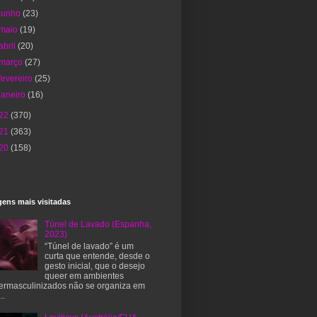
junho
(23)
maio
(19)
abril
(20)
março
(27)
fevereiro
(25)
janeiro
(16)
22
(370)
21
(363)
20
(158)
ens mais visitadas
Túnel de Lavado (Espanha,
2023)
“Túnel de lavado” é um
curta que entende, desde o
gesto inicial, que o desejo
queer em ambientes
ermasculinizados não se organiza em
..