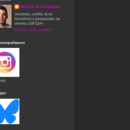
Eduardo de Assumpção
Jornalista, cinéfilo, fã de
Almodóvar e pesquisador de
cinema LGBTQIA+.
Ver meu perfil completo
matografiaqueer
gram
 SKY