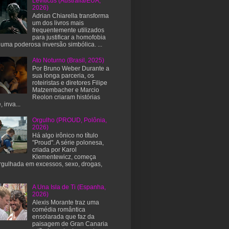
Leviticus (Austrália/EUA,
2026)
Adrian Chiarella transforma
um dos livros mais
frequentemente utilizados
para justificar a homofobia
uma poderosa inversão simbólica. ...
Ato Noturno (Brasil, 2025)
Por Bruno Weber Durante a
sua longa parceria, os
roteiristas e diretores Filipe
Matzembacher e Marcio
Reolon criaram histórias
, inva...
Orgulho (PROUD, Polônia,
2026)
Há algo irônico no título
"Proud". A série polonesa,
criada por Karol
Klementewicz, começa
gulhada em excessos, sexo, drogas,
A Una Isla de Ti (Espanha,
2026)
Alexis Morante traz uma
comédia romântica
ensolarada que faz da
paisagem de Gran Canaria