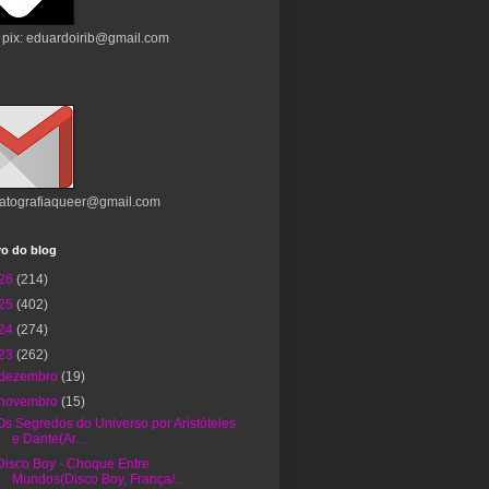
 pix: eduardoirib@gmail.com
atografiaqueer@gmail.com
vo do blog
26
(214)
25
(402)
24
(274)
23
(262)
dezembro
(19)
novembro
(15)
Os Segredos do Universo por Aristóteles
e Dante(Ar...
Disco Boy - Choque Entre
Mundos(Disco Boy, França/...