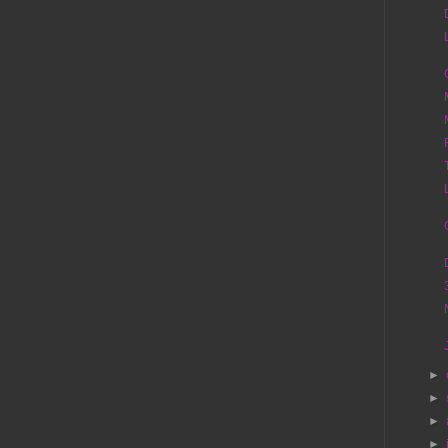
►
►
►
►