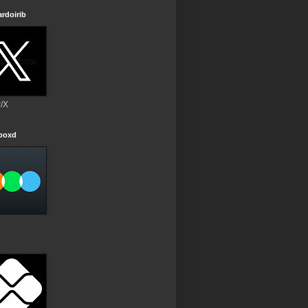
rdoirib
r/X
rboxd