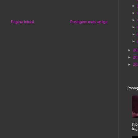
►
►
►
Página inicial
Postagem mais antiga
►
►
►
►
20
►
20
►
20
Postag
hip
traj.