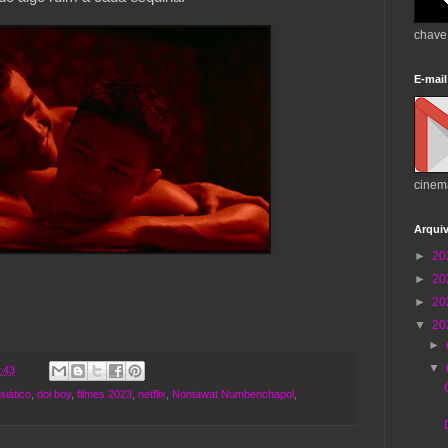
chave
E-mail
cinem
Arqui
►
20
►
20
►
20
▼
20
►
▼
:43
siático
,
doi boy
,
filmes 2023
,
netflix
,
Nontawat Numbenchapol
,