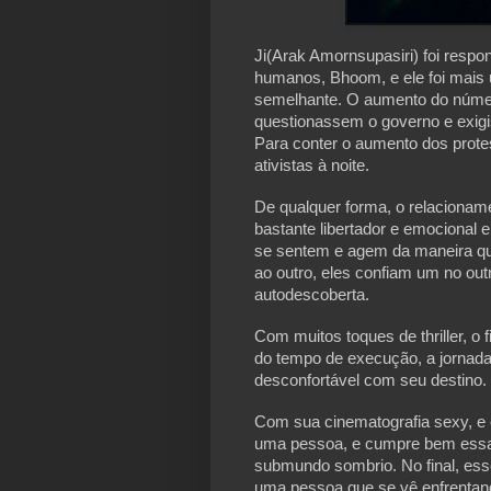
Ji(Arak Amornsupasiri) foi respon
humanos, Bhoom, e ele foi mais 
semelhante. O aumento do númer
questionassem o governo e exigi
Para conter o aumento dos protes
ativistas à noite.
De qualquer forma, o relaciona
bastante libertador e emocional 
se sentem e agem da maneira q
ao outro, eles confiam um no ou
autodescoberta.
Com muitos toques de thriller, o
do tempo de execução, a jornad
desconfortável com seu destino.
Com sua cinematografia sexy, e e
uma pessoa, e cumpre bem essa
submundo sombrio. No final, ess
uma pessoa que se vê enfrentan