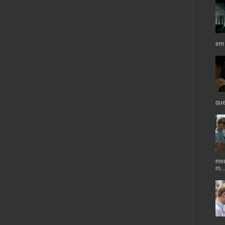
em 
que
mer
m...