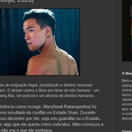
O Blo
Bem-v
 de imigração ilegal, prostituição e direitos humanos
espaç
em. O diretor centra o filme em torno de três homens - um
cinem
única:
iang Mai, um policial e um ativista de direitos humanos.
repre
encont
tinência como monge, Wan(Awat Ratanapintha) foi
que c
como resultado do conflito no Estado Shan. Durante
e cont
mou decisões por ele, seja seu guardião ou o Estado,
discut
zer algo que ele queria como indivíduo. Wan começou a
 não era o que ele sonhava.
Quem 