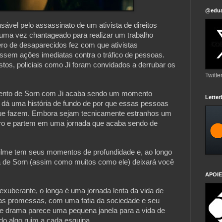
@edua
sável pelo assassinato de um ativista de direitos
uma vez chantageado para realizar um trabalho
o de desaparecidos fez com que ativistas
ssem ações imediatas contra o tráfico de pessoas.
tos, policiais como Ji foram convidados a derrubar os
Twitte
mento de Sorn com Ji acaba sendo um momento
Lette
e dá uma história de fundo de por que essas pessoas
ue fazem. Embora sejam tecnicamente estranhos um
tro e partem em uma jornada que acaba sendo de
 filme tem seus momentos de profundidade e, ao longo
a de Sorn (assim como muitos como ele) deixará você
APOIE
xuberante, o longa é uma jornada lenta da vida de
s promessas, com uma fatia da sociedade e seu
e drama parece uma pequena janela para a vida de
do algo ruim a cada esquina.