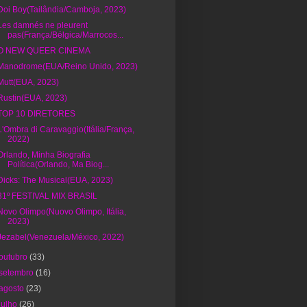
Doi Boy(Tailândia/Camboja, 2023)
Les damnés ne pleurent
pas(França/Bélgica/Marrocos...
O NEW QUEER CINEMA
Manodrome(EUA/Reino Unido, 2023)
Mutt(EUA, 2023)
Rustin(EUA, 2023)
TOP 10 DIRETORES
L'Ombra di Caravaggio(Itália/França,
2022)
Orlando, Minha Biografia
Política(Orlando, Ma Biog...
Dicks: The Musical(EUA, 2023)
31º FESTIVAL MIX BRASIL
Novo Olimpo(Nuovo Olimpo, Itália,
2023)
Jezabel(Venezuela/México, 2022)
outubro
(33)
setembro
(16)
agosto
(23)
julho
(26)