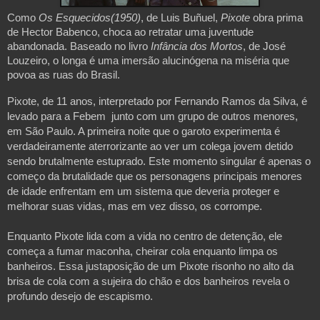
Como
Os Esquecidos(1950)
, de Luis Buñuel,
Pixote
obra prima
de Hector Babenco, choca ao retratar uma juventude
abandonada. Baseado no livro
Infância dos Mortos
, de José
Louzeiro, o longa é uma imersão alucinógena na miséria que
povoa as ruas do Brasil.
Pixote, de 11 anos, interpretado por Fernando Ramos da Silva, é
levado para a Febem junto com um grupo de outros menores,
em São Paulo. A primeira noite que o garoto experimenta é
verdadeiramente aterrorizante ao ver um colega jovem detido
sendo brutalmente estuprado. Este momento singular é apenas o
começo da brutalidade que os personagens principais menores
de idade enfrentam em um sistema que deveria proteger e
melhorar suas vidas, mas em vez disso, os corrompe.
Enquanto Pixote lida com a vida no centro de detenção, ele
começa a fumar maconha, cheirar cola enquanto limpa os
banheiros. Essa justaposição de um Pixote risonho no alto da
brisa de cola com a sujeira do chão e dos banheiros revela o
profundo desejo de escapismo.