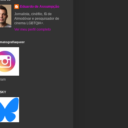
Eduardo de Assumpção
Jornalista, cinéfilo, fã de
Almodóvar e pesquisador de
cinema LGBTQIA+.
Ver meu perfil completo
matografiaqueer
gram
 SKY