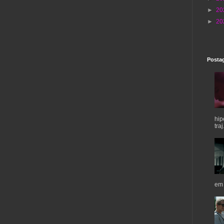
►
20
►
20
Postag
hip
traj.
em 