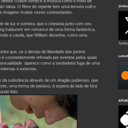
o diretor Graton fornece a música como o meio de
am tatua. O filme de repente tem uma ternura sutil e
@edua
s imagens muitas vezes contrastantes.
te de luz e sombra, que o cineasta junto com seu
onjing traduzem em romance de uma forma fantástica,
endo a cauda, que William desenha, como uma
Twitte
stra que, se o desejo de liberdade dos jovens
Lette
é constantemente refreado por eventos pelos quais
a sexualidade aparece como a verdadeira fuga de uma
 internas e externas.
que dá substância através de um dragão poderoso, que
orte, uma forma de paraíso, à espera do lado de fora
ndo feliz.
APOIE