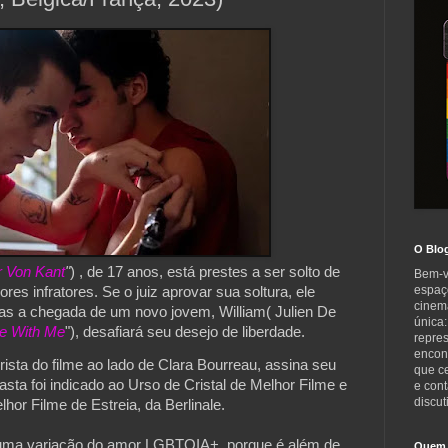
O Blo
r Von Kant
"
) , de 17 anos, está prestes a ser solto de
Bem-v
espaç
es infratores. Se o juiz aprovar sua soltura, ele
cinem
as a chegada de um novo jovem, William( Julien De
única:
ie With Me
"), desafiará seu desejo de liberdade.
repre
encont
ista do filme ao lado de Clara Bourreau, assina seu
que c
sta foi indicado ao Urso de Cristal de Melhor Filme e
e cont
discut
or Filme de Estreia, da Berlinale.
uma variação do amor LGBTQIA+, porque é além de
Quem 