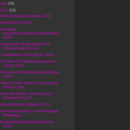
julho
(26)
junho
(23)
Golden Delicious(Canadá, 2022)
Big Boys(EUA, 2023)
Norwegian
Dream(Noruega/Polônia/Alemanha,
2023)
A Esposa de Tchaikovsky(Zhena
Chaikovskogo, Rússia...
The Mattachine Family(EUA, 2023)
The Stroll: As Trabalhadoras da Rua
14(The Stroll,...
O Paraíso (Le Paradis, Bélgica/França,
2023)
A Vida de Tove Jansson: A busca pelo
desejo e paix...
Pedro Almodóvar, L'Insolent de La
Mancha(França, 2...
Animais(Animals, Bélgica, 2021)
As Oito Montanhas( Le otto montagne,
Itália/Bélgic...
Broadway(Grécia/França/Romênia,
2022)