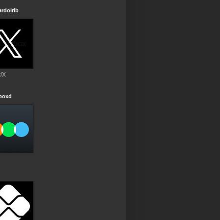
rdoirib
r/X
rboxd