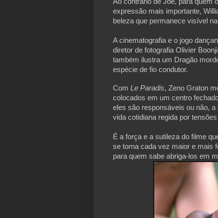
Ao contrário de Joe, para quem 
expressão mais importante, Willi
beleza que permanece visível na
A cinematografia e o jogo dançan
diretor de fotografia Olivier Bo
também ilustra um Dragão mord
espécie de fio condutor.
Com
Le Paradis
, Zeno Graton mo
colocados em um centro fechado 
eles são responsáveis ou não, 
vida cotidiana regida por tensões
É a força e a sutileza do filme 
se torna cada vez maior e mais f
para quem sabe abriga-los em mu