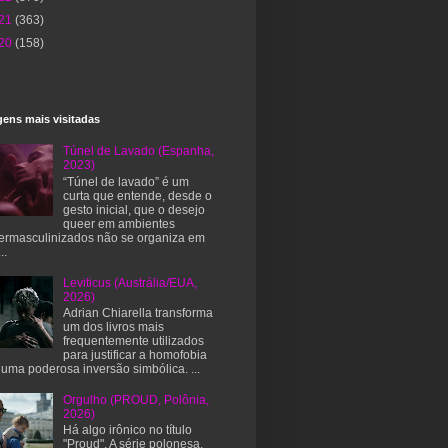
21
(363)
20
(158)
ens mais visitadas
Túnel de Lavado (Espanha,
2023)
“Túnel de lavado” é um
curta que entende, desde o
gesto inicial, que o desejo
queer em ambientes
ermasculinizados não se organiza em
..
Leviticus (Austrália/EUA,
2026)
Adrian Chiarella transforma
um dos livros mais
frequentemente utilizados
para justificar a homofobia
uma poderosa inversão simbólica. ...
Orgulho (PROUD, Polônia,
2026)
Há algo irônico no título
"Proud". A série polonesa,