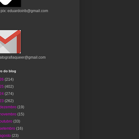
 pix: eduardoirib@gmail.com
atografiaqueer@gmail.com
vo do blog
26
(214)
25
(402)
24
(274)
23
(262)
dezembro
(19)
novembro
(15)
outubro
(33)
setembro
(16)
agosto
(23)