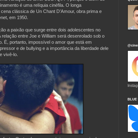
inamento é uma relíquia cinéfila. O longa
cena clássica de Un Chant D’Amour, obra prima e
enet, em 1950.
o a paixão que surge entre dois adolescentes no
 relação entre Joe e William será desenrolado sob o
. É, portanto, impossível o amor que está em
@cine
ressor e de bullying e a importância da liberdade dele
e vivê-lo.
Insta
BLUE