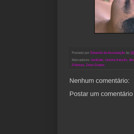
Postado por
Eduardo de Assumpção
às
05
Marcadores:
berlinale
,
cinema francês
,
fil
D’Amour
,
Zeno Graton
Nenhum comentário:
Postar um comentário