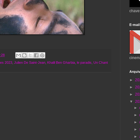
chave
E-mail
:28
cinem
mes 2023
,
Julien De Saint-Jean
,
Khalil Ben Gharbia
,
le paradis
,
Un Chant
Arqui
►
20
►
20
►
20
▼
20
►
►
►
►
►