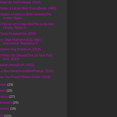
Golpe de Sol(Portugal, 2018)
Pixote, a Lei do Mais Fraco(Brasil, 1980)
Estados Unidos vs Billie Holiday(The
United States...
O Fim de um Longo Dia(The Long Day
Closes, Reino U...
Those People(EUA, 2016)
Eu, Olga Hepnarová(Já, Olga
Hepnarová, República T...
Disorienting Dick(EUA, 2022)
O Plano da Década(The 10 Year Plan,
EUA, 2014)
Nana's Boys(EUA, 2022)
La Macchinazione(Itália/França, 2016)
Are You Proud?(Reino Unido, 2018)
maio
(19)
abril
(20)
março
(27)
fevereiro
(25)
janeiro
(16)
22
(370)