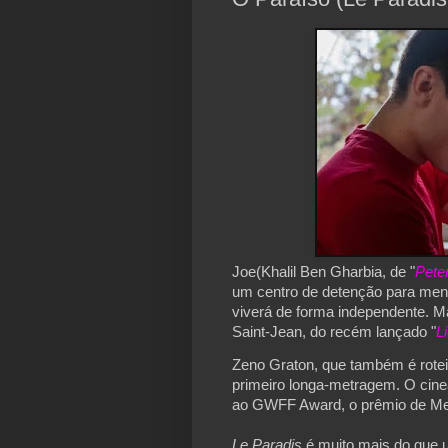
Joe(Khalil Ben Gharbia, de "
Pete
um centro de detenção para menor
viverá de forma independente. M
Saint-Jean, do recém lançado "
L
Zeno Graton, que também é roteir
primeiro longa-metragem. O cinea
ao GWFF Award, o prêmio de Melh
Le Paradis
é muito mais do que 