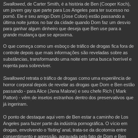
Swallowed
, de Carter Smith, é a história de Ben (Cooper Koch), 
um jovem gay que parte para Los Angeles para ter sucesso no 
pornô. Ele e seu amigo Dom (Jose Colon) estão passando a 
última noite juntos no bar da cidade quando Dom faz um desvio 
para ganhar algum dinheiro que deseja que Ben use para a 
grande mudança que se aproxima. 
O que começa como um esboço de tráfico de drogas fica fora de 
controle depois que mais informações são reveladas sobre as 
substâncias, transformando uma noite em uma busca horrível e 
nojenta para sobreviver.
Swallowed
 retrata o tráfico de drogas como uma experiência de 
horror corporal depois de revelar as drogas que Dom e Ben estão 
passando - para Alice (Jena Malone) e seu chefe Rich ( Mark 
Patton) - vêm de insetos estranhos dentro dos preservativos que 
já ingeriram. 
O ponto de destaque aqui vem de Ben estar a caminho de Los 
Angeles para fazer parte da indústria pornográfica. O vício em 
drogas, envolvendo o ‘fisting’ anal, trata-se da dicotomia entre 
consentimento e agressão, agravada pelo fato de Dom e Ben 