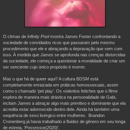
O clímax de
 Infinity Pool
 mostra James Foster confrontando a 
sociedade de convidados ricos que passaram pelo mesmo 
procedimento que ele e abraçando a depravação que vem com 
isso. À medida que James se aprofunda nas crenças distorcidas 
da sociedade, ele começa a questionar a moralidade de criar um 
ser senciente cujo único propósito é morrer. 
Mas o que há de queer aqui? A cultura BDSM está 
completamente enraizada em práticas homossexuais, assim 
como o chamado ‘pet play’. Os violentos fetiches que o filme 
explora de maneira mais drástica na personalidade de Gabi, 
incitam James a abraçar algo mais primitivo e dominante que ela 
acredita estar adormecido dentro dele. Ainda há também uma 
sequência de sexo lisérgico entre mulheres.  Brandon 
Cronenberg já havia trabalhado a fluidez de gênero em seu longa 
de estreia, 
‘Possessor(2020)’. 