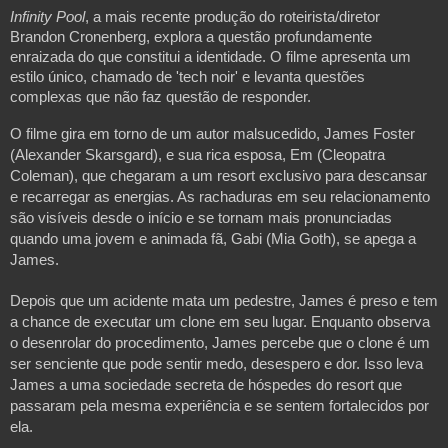
Infinity Pool
, a mais recente produção do roteirista/diretor 
Brandon Cronenberg, explora a questão profundamente 
enraizada do que constitui a identidade. O filme apresenta um 
estilo único, chamado de 'tech noir' e levanta questões 
complexas que não faz questão de responder.
O filme gira em torno de um autor malsucedido, James Foster 
(Alexander Skarsgard), e sua rica esposa, Em (Cleopatra 
Coleman), que chegaram a um resort exclusivo para descansar 
e recarregar as energias. As rachaduras em seu relacionamento 
são visíveis desde o início e se tornam mais pronunciadas 
quando uma jovem e animada fã, Gabi (Mia Goth), se apega a 
James.
Depois que um acidente mata um pedestre, James é preso e tem 
a chance de executar um clone em seu lugar. Enquanto observa 
o desenrolar do procedimento, James percebe que o clone é um 
ser senciente que pode sentir medo, desespero e dor. Isso leva 
James a uma sociedade secreta de hóspedes do resort que 
passaram pela mesma experiência e se sentem fortalecidos por 
ela.