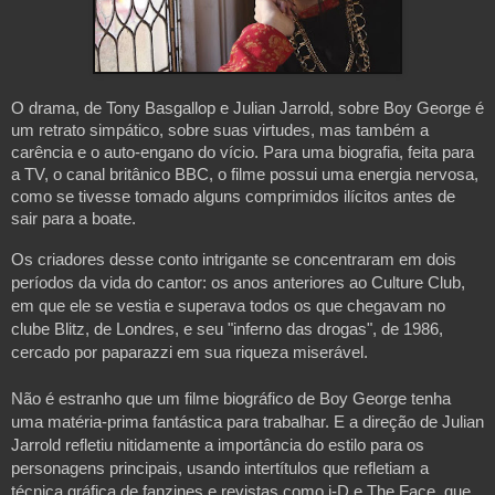
O drama, de Tony Basgallop e Julian Jarrold, sobre Boy George é 
um retrato simpático, sobre suas virtudes, mas também a 
carência e o auto-engano do vício. Para uma biografia, feita para 
a TV, o canal britânico BBC, o filme possui uma energia nervosa, 
como se tivesse tomado alguns comprimidos ilícitos antes de 
sair para a boate.
Os criadores desse conto intrigante se concentraram em dois 
períodos da vida do cantor: os anos anteriores ao Culture Club, 
em que ele se vestia e superava todos os que chegavam no 
clube Blitz, de Londres, e seu "inferno das drogas", de 1986, 
cercado por paparazzi em sua riqueza miserável. 
Não é estranho que um filme biográfico de Boy George tenha 
uma matéria-prima fantástica para trabalhar. E a direção de Julian 
Jarrold refletiu nitidamente a importância do estilo para os 
personagens principais, usando intertítulos que refletiam a 
técnica gráfica de fanzines e revistas como i-D e The Face, que 