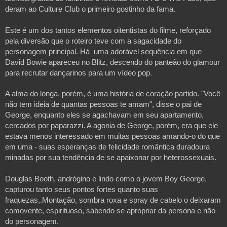
deram ao Culture Club o primeiro gostinho da fama. 
Este é um dos tantos elementos oitentistas do filme, reforçado 
pela diversão que o roteiro teve com a sagacidade do 
personagem principal. Há  uma adorável sequência em que 
David Bowie apareceu no Blitz, descendo do panteão do glamour 
para recrutar dançarinos para um vídeo pop.
A alma do longa, porém, é uma história de coração partido. "Você 
não tem ideia de quantas pessoas te amam", disse o pai de 
George, enquanto eles se agachavam em seu apartamento, 
cercados por paparazzi. A agonia de George, porém, era que ele 
estava menos interessado em muitas pessoas amando-o do que 
em uma - suas esperanças de felicidade romântica duradoura 
minadas por sua tendência de se apaixonar por heterossexuais.
Douglas Booth, andrógino e lindo como o jovem Boy George, 
capturou tanto seus pontos fortes quanto suas 
fraquezas,.Montação, sombra roxa e spray de cabelo o deixaram 
comovente, espirituoso, sabendo se apropriar da persona e não 
do personagem.