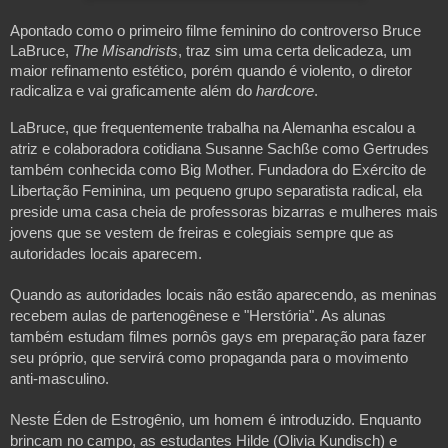
Apontado como o primeiro filme feminino do controverso Bruce 
LaBruce, 
The Misandrists
, traz sim uma certa delicadeza, um 
maior refinamento estético, porém quando é violento, o diretor 
radicaliza e vai graficamente além do
 hardcore
.
LaBruce, que frequentemente trabalha na Alemanha escalou a 
atriz e colaboradora cotidiana Susanne Sachße como Gertrudes 
também conhecida como Big Mother. Fundadora do Exército de 
Libertação Feminina, um pequeno grupo separatista radical, ela 
preside uma casa cheia de professoras bizarras e mulheres mais 
jovens que se vestem de freiras e colegiais sempre que as 
autoridades locais aparecem.
Quando as autoridades locais não estão aparecendo, as meninas 
recebem aulas de partenogênese e "Herstória". As alunas 
também estudam filmes pornôs gays em preparação para fazer 
seu próprio, que servirá como propaganda para o movimento 
anti-masculino.
Neste Éden de Estrogênio, um homem é introduzido. Enquanto 
brincam no campo, as estudantes Hilde (Olivia Kundisch) e 