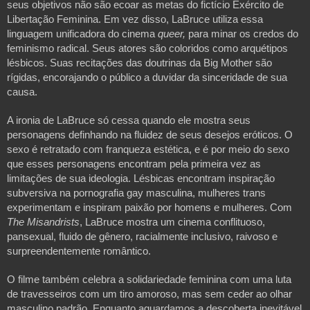
seus objetivos não são ecoar as metas do fictício Exército de 
Libertação Feminina. Em vez disso, LaBruce utiliza essa 
linguagem unificadora do cinema 
queer,
 para minar os credos do 
feminismo radical. Seus atores são coloridos como arquétipos 
lésbicos. Suas recitações das doutrinas da Big Mother são 
rígidas, encorajando o público a duvidar da sinceridade de sua 
causa.
A ironia de LaBruce só cessa quando ele mostra seus 
personagens definhando na fluidez de seus desejos eróticos. O 
sexo é retratado com franqueza estética, e é por meio do sexo 
que esses personagens encontram pela primeira vez as 
limitações de sua ideologia. Lésbicas encontram inspiração 
subversiva na pornografia gay masculina, mulheres trans 
experimentam e inspiram paixão por homens e mulheres. Com 
The Misandrists
, LaBruce mostra um cinema conflituoso, 
pansexual, fluido de gênero, racialmente inclusivo, raivoso e 
surpreendentemente romântico.
O filme também celebra a solidariedade feminina com uma luta 
de travesseiros com um tiro amoroso, mas sem ceder ao olhar 
masculino padrão. Enquanto aguardamos a descoberta inevitável 